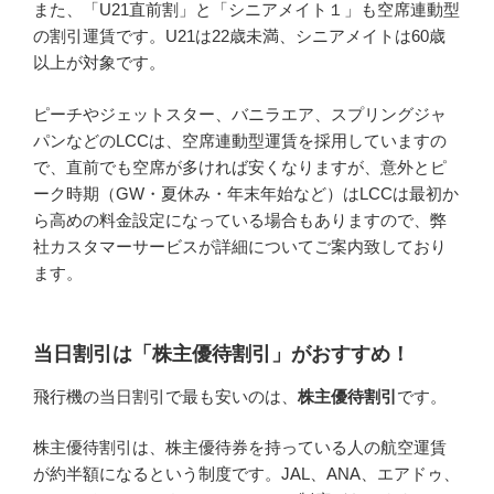
また、「U21直前割」と「シニアメイト１」も空席連動型
の割引運賃です。U21は22歳未満、シニアメイトは60歳
以上が対象です。
ピーチやジェットスター、バニラエア、スプリングジャ
パンなどのLCCは、空席連動型運賃を採用していますの
で、直前でも空席が多ければ安くなりますが、意外とピ
ーク時期（GW・夏休み・年末年始など）はLCCは最初か
ら高めの料金設定になっている場合もありますので、弊
社カスタマーサービスが詳細についてご案内致しており
ます。
当日割引は「株主優待割引」がおすすめ！
飛行機の当日割引で最も安いのは、
株主優待割引
です。
株主優待割引は、株主優待券を持っている人の航空運賃
が約半額になるという制度です。JAL、ANA、エアドゥ、