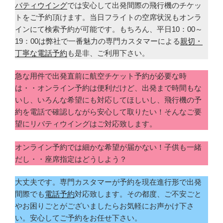
バティウイング
では安心して出発間際の飛行機のチケッ
トをご予約頂けます。当日フライトの空席状況もオンラ
インにて検索予約が可能です。もちろん、平日10：00～
19：00は弊社で一番魅力の専門カスタマーによる
親切・
丁寧な電話予約
も是非、ご利用下さい。
急な用件で出発直前に航空チケット予約が必要な時
は・・オンライン予約は便利だけど、出発まで時間もな
いし、いろんな希望にも対応してほしいし、飛行機の予
約を電話で確認しながら安心して取りたい！そんなご要
望にリバティウイングはご対応致します。
オンライン予約では細かな希望が届かない！子供も一緒
だし・・座席指定はどうしよう？
大丈夫です。専門カスタマーが予約を現在進行形で出発
間際でも
電話予約
対応致します。その都度、ご不安ごと
やお困りごとがございましたらお気軽にお声かけ下さ
い。安心してご予約をお任せ下さい。