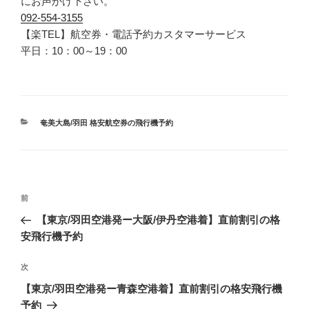
にお声かけ下さい。
092-554-3155
【楽TEL】航空券・電話予約カスタマーサービス
平日：10：00～19：00
カ
奄美大島/羽田 格安航空券の飛行機予約
テ
ゴ
リ
ー
投
前
前
稿
の
【東京/羽田空港発ー大阪/伊丹空港着】直前割引の格
ナ
投
安飛行機予約
ビ
稿
ゲ
次
次
の
ー
【東京/羽田空港発ー青森空港着】直前割引の格安飛行機
投
シ
予約