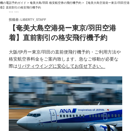
機の電話予約ガイド
>
奄美大島/羽田 格安航空券の飛行機予約
>
【奄美大島空港発ー東京/羽田空港
着】直前割引の格安飛行機予約
``` ```
投
投稿者:
LIBERTY_STAFF
稿
【奄美大島空港発ー東京/羽田空港
日:
着】直前割引の格安飛行機予約
大阪/伊丹ー東京/羽田の直前便飛行機予約・ご利用方法や
格安航空券料金をご案内致します。急なご移動が必要な
際は
リバティウイングに安心してお任せ下さい。