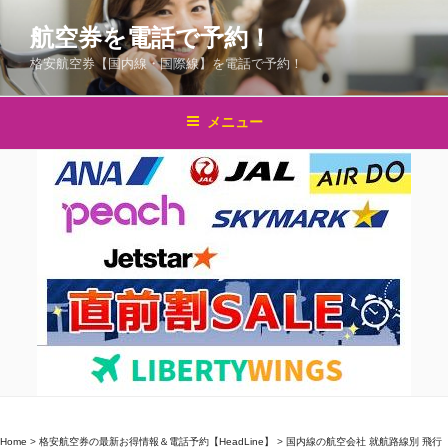
コ
航空券を電話で予約！
ン
テ
格安航空券【国内線・国際線】を電話で予約！
ン
ツ
メニュー
へ
ス
キ
ッ
プ
Home
>
格安航空券の最新お得情報＆電話予約【HeadLine】
>
国内線の航空会社 就航路線別 飛行