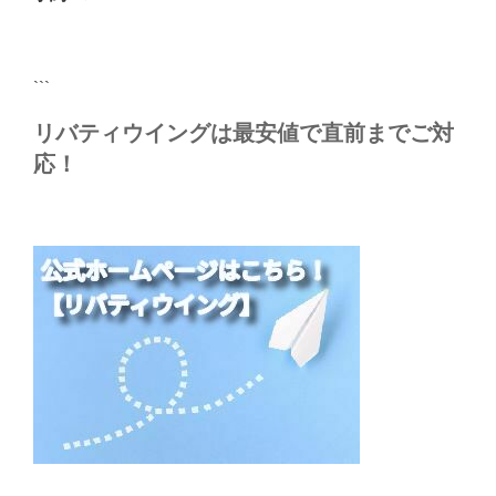
稿
ョ
ン
```
リバティウイングは最安値で直前までご対
応！