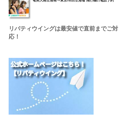
奄美大島空港発⇒東京/羽田空港着 飛行機の電話予約
稿
日:
リバティウイングは最安値で直前までご対
応！