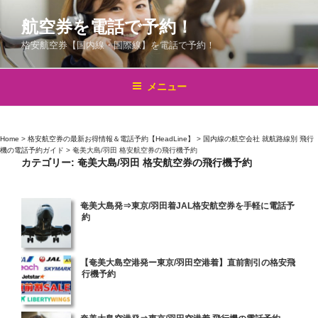
コ
航空券を電話で予約！
ン
テ
格安航空券【国内線・国際線】を電話で予約！
ン
ツ
メニュー
へ
ス
キ
Home
>
格安航空券の最新お得情報＆電話予約【HeadLine】
>
国内線の航空会社 就航路線別 飛行
ッ
機の電話予約ガイド
>
奄美大島/羽田 格安航空券の飛行機予約
プ
カテゴリー:
奄美大島/羽田 格安航空券の飛行機予約
投
奄美大島発⇒東京/羽田着JAL格安航空券を手軽に電話予
約
稿
日:
投
【奄美大島空港発ー東京/羽田空港着】直前割引の格安飛
行機予約
稿
日:
投