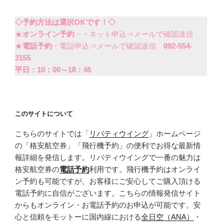
◇予約方法は選択OKです！◇
★
オンライン予約
・・ネット申込⇒メールで確認送信
★
電話予約
・電話申込⇒メールで確認送信
092-554-
3155
平日：10：00～18：45
このサイトについて
こちらのサイトでは「
リバティウイング
」ホームページ
の「格安航空券」「飛行機予約」の便利でお得な最新情
報詳細を発信します。リバティウイングで一番の魅力は
格安航空券の
電話予約
利用です。飛行機予約はオンライ
ン予約も可能ですが、お客様にご安心してご購入頂ける
電話予約に自信がございます。こちらの情報発信サイト
からもオンライン・お電話予約のお申込が可能です。安
心と信頼をモットーに国内線における
全日空（ANA）
・