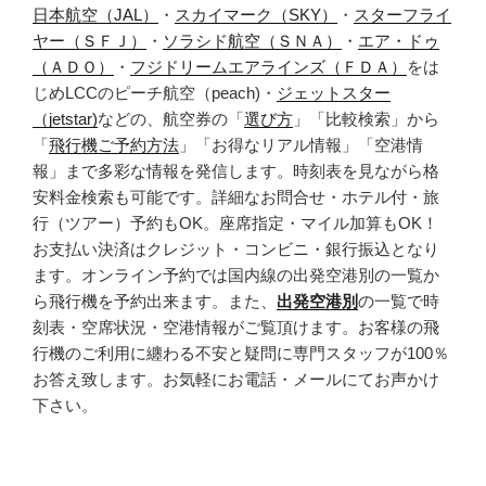
日本航空（JAL）
・
スカイマーク（SKY）
・
スターフライ
ヤー（ＳＦＪ）
・
ソラシド航空（ＳＮＡ）
・
エア・ドゥ
（ＡＤＯ）
・
フジドリームエアラインズ（ＦＤＡ）
をは
じめLCCのピーチ航空（peach)・
ジェットスター
（jetstar)
などの、航空券の「
選び方
」「比較検索」から
「
飛行機ご予約方法
」「お得なリアル情報」「空港情
報」まで多彩な情報を発信します。時刻表を見ながら格
安料金検索も可能です。詳細なお問合せ・ホテル付・旅
行（ツアー）予約もOK。座席指定・マイル加算もOK！
お支払い決済はクレジット・コンビニ・銀行振込となり
ます。オンライン予約では国内線の出発空港別の一覧か
ら飛行機を予約出来ます。また、
出発空港別
の一覧で時
刻表・空席状況・空港情報がご覧頂けます。お客様の飛
行機のご利用に纏わる不安と疑問に専門スタッフが100％
お答え致します。お気軽にお電話・メールにてお声かけ
下さい。