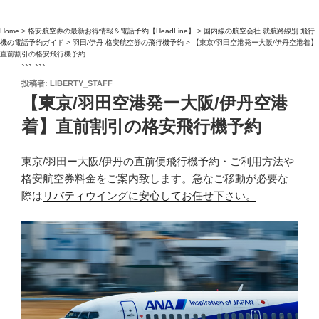
Home
>
格安航空券の最新お得情報＆電話予約【HeadLine】
>
国内線の航空会社 就航路線別 飛行
機の電話予約ガイド
>
羽田/伊丹 格安航空券の飛行機予約
>
【東京/羽田空港発ー大阪/伊丹空港着】
直前割引の格安飛行機予約
``` ```
投
投稿者:
LIBERTY_STAFF
稿
【東京/羽田空港発ー大阪/伊丹空港
日:
着】直前割引の格安飛行機予約
東京/羽田ー大阪/伊丹の直前便飛行機予約・ご利用方法や
格安航空券料金をご案内致します。急なご移動が必要な
際は
リバティウイングに安心してお任せ下さい。