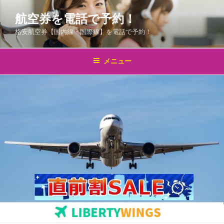
コ
航空券を電話で予約！
ン
テ
格安航空券【国内線・国際線】を電話で予約！
ン
ツ
メニュー
へ
ス
キ
ッ
プ