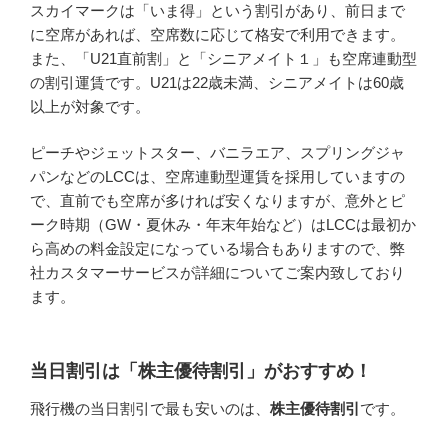
スカイマークは「いま得」という割引があり、前日まで
に空席があれば、空席数に応じて格安で利用できます。
また、「U21直前割」と「シニアメイト１」も空席連動型
の割引運賃です。U21は22歳未満、シニアメイトは60歳
以上が対象です。
ピーチやジェットスター、バニラエア、スプリングジャ
パンなどのLCCは、空席連動型運賃を採用していますの
で、直前でも空席が多ければ安くなりますが、意外とピ
ーク時期（GW・夏休み・年末年始など）はLCCは最初か
ら高めの料金設定になっている場合もありますので、弊
社カスタマーサービスが詳細についてご案内致しており
ます。
当日割引は「株主優待割引」がおすすめ！
飛行機の当日割引で最も安いのは、
株主優待割引
です。