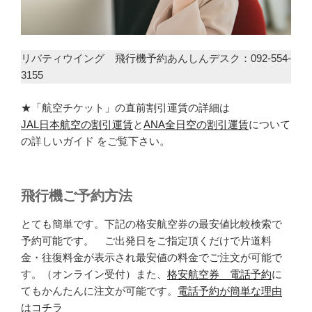
リバティウイング 飛行機予約あんしんデスク：092-554-
3155
★「航空チケット」の直前割引運賃の詳細は
JAL日本航空の割引運賃
と
ANA全日空の割引運賃
について
の詳しいガイド をご覧下さい。
飛行機ご予約方法
とても簡単です。下記の格安航空券の最安値比較検索で
予約可能です。 ご出発日をご指定頂くだけで片道料
金・往復料金が表示され最安値の料金でご注文が可能で
す。（オンライン受付）また、
格安航空券 電話予約
に
てもかんたんに注文が可能です。
電話予約が簡単な理由
はコチラ