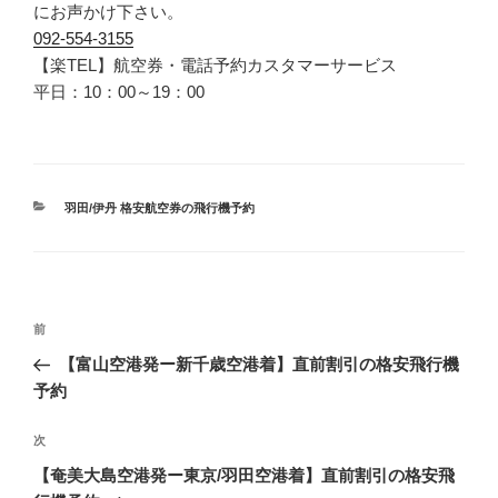
にお声かけ下さい。
092-554-3155
【楽TEL】航空券・電話予約カスタマーサービス
平日：10：00～19：00
カ
羽田/伊丹 格安航空券の飛行機予約
テ
ゴ
リ
ー
投
前
前
稿
の
【富山空港発ー新千歳空港着】直前割引の格安飛行機
ナ
投
予約
ビ
稿
ゲ
次
次
の
ー
【奄美大島空港発ー東京/羽田空港着】直前割引の格安飛
投