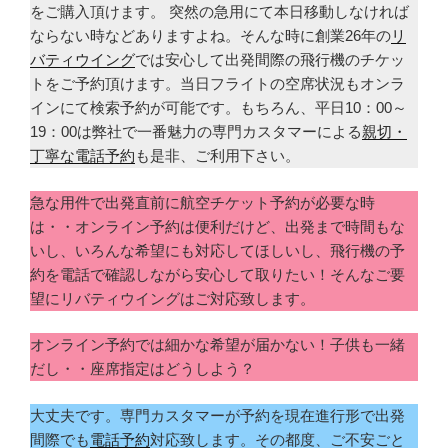
をご購入頂けます。 突然の急用にて本日移動しなければ
ならない時などありますよね。そんな時に創業26年の
リ
バティウイング
では安心して出発間際の飛行機のチケッ
トをご予約頂けます。当日フライトの空席状況もオンラ
インにて検索予約が可能です。もちろん、平日10：00～
19：00は弊社で一番魅力の専門カスタマーによる
親切・
丁寧な電話予約
も是非、ご利用下さい。
急な用件で出発直前に航空チケット予約が必要な時
は・・オンライン予約は便利だけど、出発まで時間もな
いし、いろんな希望にも対応してほしいし、飛行機の予
約を電話で確認しながら安心して取りたい！そんなご要
望にリバティウイングはご対応致します。
オンライン予約では細かな希望が届かない！子供も一緒
だし・・座席指定はどうしよう？
大丈夫です。専門カスタマーが予約を現在進行形で出発
間際でも
電話予約
対応致します。その都度、ご不安ごと