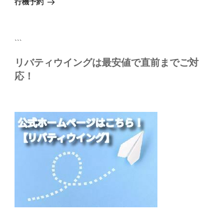
シ
行機予約
稿
ョ
ン
```
リバティウイングは最安値で直前までご対
応！