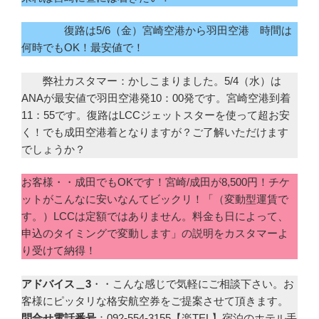
復路は5/6（金）宮崎空港から羽田空港 時間は
何時でもOK！最安値で！
弊社カスタマー：かしこまりました。5/4（水）は
ANAが最安値で羽田空港発10：00発です。宮崎空港到着
11：55です。復路はLCCジェットスターを使って超お安
く！でも成田空港着となりますが？ご了解いただけます
でしょうか？
お客様・・成田でもOKです！宮崎/成田が8,500円！チケ
ットがこんなに安いなんてビックリ！「（変動型運賃で
す。）LCCは定額ではありません。料金も日によって、
申込のタイミングで変動します」の説明をカスタマーよ
り受けて納得！
アドバイス＿3
・・こんな感じで気軽にご相談下さい。お
客様にピッタリな格安航空券をご提案させて頂きます。
問合せ電話番号
：092-554-3155【楽TEL】宿泊のホテル手