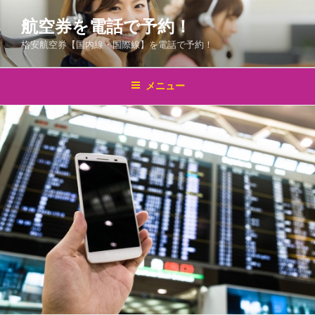
コ
航空券を電話で予約！
ン
テ
格安航空券【国内線・国際線】を電話で予約！
ン
ツ
メニュー
へ
ス
キ
ッ
プ