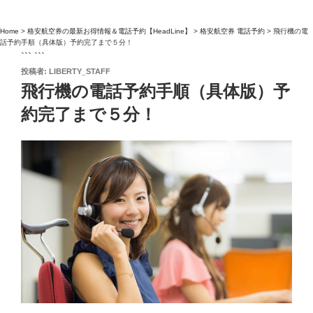
Home
>
格安航空券の最新お得情報＆電話予約【HeadLine】
>
格安航空券 電話予約
>
飛行機の電
話予約手順（具体版）予約完了まで５分！
``` ```
投
投稿者:
LIBERTY_STAFF
稿
飛行機の電話予約手順（具体版）予
日:
約完了まで５分！