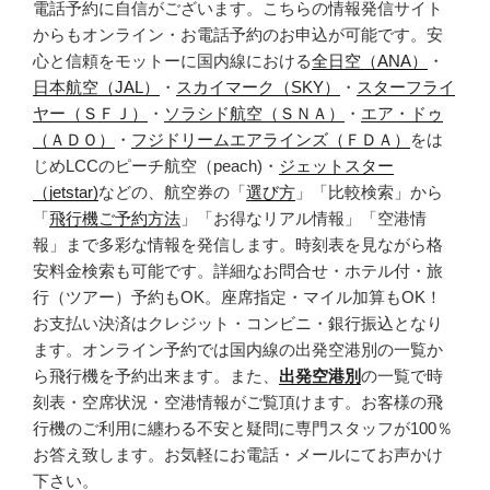
電話予約に自信がございます。こちらの情報発信サイト
からもオンライン・お電話予約のお申込が可能です。安
心と信頼をモットーに国内線における
全日空（ANA）
・
日本航空（JAL）
・
スカイマーク（SKY）
・
スターフライ
ヤー（ＳＦＪ）
・
ソラシド航空（ＳＮＡ）
・
エア・ドゥ
（ＡＤＯ）
・
フジドリームエアラインズ（ＦＤＡ）
をは
じめLCCのピーチ航空（peach)・
ジェットスター
（jetstar)
などの、航空券の「
選び方
」「比較検索」から
「
飛行機ご予約方法
」「お得なリアル情報」「空港情
報」まで多彩な情報を発信します。時刻表を見ながら格
安料金検索も可能です。詳細なお問合せ・ホテル付・旅
行（ツアー）予約もOK。座席指定・マイル加算もOK！
お支払い決済はクレジット・コンビニ・銀行振込となり
ます。オンライン予約では国内線の出発空港別の一覧か
ら飛行機を予約出来ます。また、
出発空港別
の一覧で時
刻表・空席状況・空港情報がご覧頂けます。お客様の飛
行機のご利用に纏わる不安と疑問に専門スタッフが100％
お答え致します。お気軽にお電話・メールにてお声かけ
下さい。