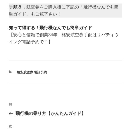
手順８．
航空券をご購入後に下記の「飛行機なんでも簡
単ガイド」もご覧下さい！
知って得する！飛行機なんでも簡単ガイド
【安心と信頼で創業34年 格安航空券手配はリバティウ
イング電話予約で！】
カ
格安航空券 電話予約
テ
ゴ
リ
ー
投
前
前
稿
の
飛行機の乗り方【かんたんガイド】
ナ
投
ビ
稿
次
次