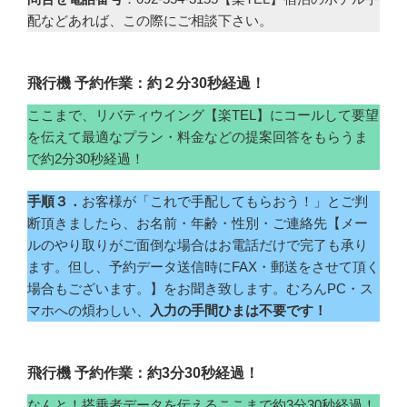
配などあれば、この際にご相談下さい。
飛行機 予約作業：約２分30秒経過！
ここまで、リバティウイング【楽TEL】にコールして要望
を伝えて最適なプラン・料金などの提案回答をもらうま
で約2分30秒経過！
手順３．
お客様が「これで手配してもらおう！」とご判
断頂きましたら、お名前・年齢・性別・ご連絡先【メー
ルのやり取りがご面倒な場合はお電話だけで完了も承り
ます。但し、予約データ送信時にFAX・郵送をさせて頂く
場合もございます。】をお聞き致します。むろんPC・ス
マホへの煩わしい、
入力の手間ひまは不要です！
飛行機 予約作業：約3分30秒経過！
なんと！搭乗者データを伝えるここまで約3分30秒経過！