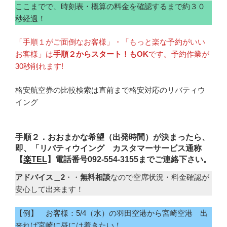
ここまでで、時刻表・概算の料金を確認するまで約３０
秒経過！
「手順１がご面倒なお客様」・「もっと楽な予約がいい
お客様」は
手順２からスタート！もOK
です。予約作業が
30秒削れます!
格安航空券の比較検索は直前まで格安対応のリバティウ
イング
手順２．おおまかな希望（出発時間）が決まったら、
即、「リバティウイング カスタマーサービス通称
【
楽TEL
】電話番号092-554-3155までご連絡下さい。
アドバイス＿2
・・
無料相談
なので空席状況・料金確認が
安心して出来ます！
【例】 お客様：5/4（水）の羽田空港から宮崎空港 出
来れば宮崎に昼には着きたい！