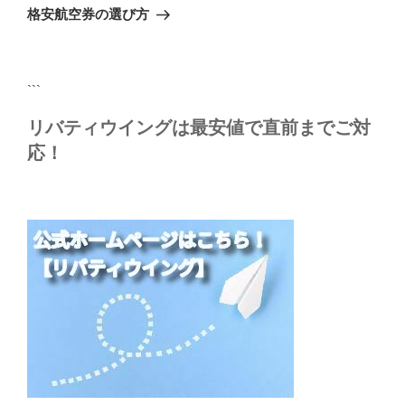
ゲ
の
格安航空券の選び方
投
ー
稿
シ
ョ
```
ン
リバティウイングは最安値で直前までご対
応！