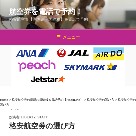
コ
航空券を電話で予約！
ン
テ
格安航空券【国内線・国際線】を電話で予約！
ン
ツ
メニュー
へ
ス
キ
ッ
プ
Home
>
格安航空券の最新お得情報＆電話予約【HeadLine】
>
格安航空券の選び方
>
格安航空券の
選び方
``` ```
投
投稿者:
LIBERTY_STAFF
稿
格安航空券の選び方
日: