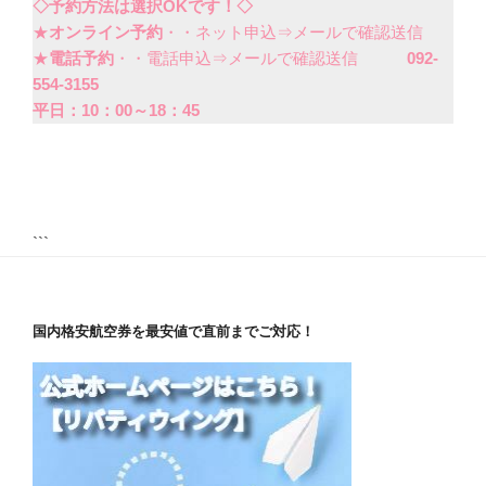
◇予約方法は選択OKです！◇
★
オンライン予約
・・ネット申込⇒メールで確認送信
★
電話予約
・・電話申込⇒メールで確認送信
092-
554-3155
平日：10：00～18：45
```
国内格安航空券を最安値で直前までご対応！