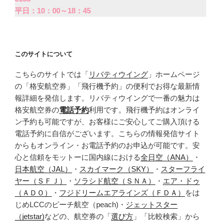
平日：10：00～18：45
このサイトについて
こちらのサイトでは「
リバティウイング
」ホームページ
の「格安航空券」「飛行機予約」の便利でお得な最新情
報詳細を発信します。リバティウイングで一番の魅力は
格安航空券の
電話予約
利用です。飛行機予約はオンライ
ン予約も可能ですが、お客様にご安心してご購入頂ける
電話予約に自信がございます。こちらの情報発信サイト
からもオンライン・お電話予約のお申込が可能です。安
心と信頼をモットーに国内線における
全日空（ANA）
・
日本航空（JAL）
・
スカイマーク（SKY）
・
スターフライ
ヤー（ＳＦＪ）
・
ソラシド航空（ＳＮＡ）
・
エア・ドゥ
（ＡＤＯ）
・
フジドリームエアラインズ（ＦＤＡ）
をは
じめLCCのピーチ航空（peach)・
ジェットスター
（jetstar)
などの、航空券の「
選び方
」「比較検索」から