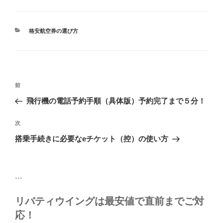
カ
格安航空券の選び方
テ
ゴ
リ
ー
投
前
前
稿
の
飛行機の電話予約手順（具体版）予約完了まで５分！
ナ
投
ビ
稿
次
次
ゲ
の
搭乗手続きに必要なeチケット（控）の使い方
投
ー
稿
シ
ョ
```
ン
リバティウイングは最安値で直前までご対
応！