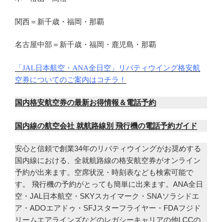
関西＝新千歳・福岡・那覇
名古屋中部＝新千歳・福岡・鹿児島・那覇
「
日本航空・
全日空」リバティウイング格安航
JAL
ANA
空券についてのご案内はコチラ！
国内格安航空券の最新お得情報＆電話予約
国内線の航空会社 就航路線別 飛行機の電話予約ガイド
安心と信頼で創業34年のリバティウイングがお奨めする
国内線における、全就航路線の格安航空券がオンライン
予約が出来ます。空席状況・時刻表なども検索可能で
す。 飛行機の予約がとっても簡単に出来ます。ANA全日
空・JAL日本航空・SKYスカイマーク・SNAソラシドエ
ア・ADOエアドゥ・SFJスターフライヤー・FDAフジド
リームエアラインズなどのレガシーキャリアの他LCCの