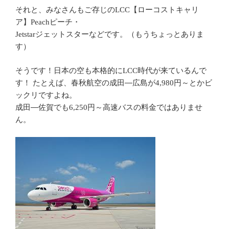
それと、みなさんもご存じの
【ローコストキャリ
LCC
ア】
ピーチ・
Peach
ジェットスターなどです。（もうちょっとありま
Jetstar
す）
そうです！日本の空も本格的に
時代が来ているんで
LCC
す！ たとえば、春秋航空の成田―広島が
円～とかビ
4,980
ックリですよね。
成田―佐賀でも
円～高速バスの料金ではありませ
6,250
ん。