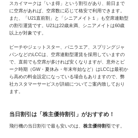
スカイマークは「いま得」という割引があり、前日まで
に空席があれば、空席数に応じて格安で利用できます。
また、「U21直前割」と「シニアメイト１」も空席連動型
の割引運賃です。U21は22歳未満、シニアメイトは60歳
以上が対象です。
ピーチやジェットスター、バニラエア、スプリングジャ
パンなどのLCCは、空席連動型運賃を採用していますの
で、直前でも空席が多ければ安くなりますが、意外とピ
ーク時期（GW・夏休み・年末年始など）はLCCは最初か
ら高めの料金設定になっている場合もありますので、弊
社カスタマーサービスが詳細についてご案内致しており
ます。
当日割引は「株主優待割引」がおすすめ！
飛行機の当日割引で最も安いのは、
株主優待割引
です。