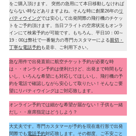
をご購入頂けます。 突然の急用にて本日移動しなければ
ならない時などありますよね。そんな時に創業26年の
リ
バティウイング
では安心して出発間際の飛行機のチケッ
トをご予約頂けます。当日フライトの空席状況もオンラ
インにて検索予約が可能です。もちろん、平日10：00～
19：00は弊社で一番魅力の専門カスタマーによる
親切・
丁寧な電話予約
も是非、ご利用下さい。
急な用件で出発直前に航空チケット予約が必要な時
は・・オンライン予約は便利だけど、出発まで時間もな
いし、いろんな希望にも対応してほしいし、飛行機の予
約を電話で確認しながら安心して取りたい！そんなご要
望にリバティウイングはご対応致します。
オンライン予約では細かな希望が届かない！子供も一緒
だし・・座席指定はどうしよう？
大丈夫です。専門カスタマーが予約を現在進行形で出発
間際でも
電話予約
対応致します。その都度、ご不安ごと