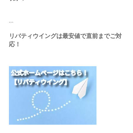
稿
シ
ョ
ン
```
リバティウイングは最安値で直前までご対
応！