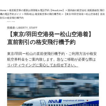
Home
>
格安航空券の最新お得情報＆電話予約【HeadLine】
>
国内線の航空会社 就航路線別 飛行
機の電話予約ガイド
>
羽田/松山 格安航空券の飛行機予約
>
【東京/羽田空港発ー松山空港着】直前
割引の格安飛行機予約
``` ```
投
投稿者:
LIBERTY_STAFF
稿
【東京/羽田空港発ー松山空港着】
日:
直前割引の格安飛行機予約
東京/羽田ー松山の直前便飛行機予約・ご利用方法や格安
航空券料金をご案内致します。急なご移動が必要な際は
リバティウイングに安心してお任せ下さい。