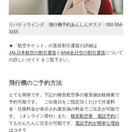
リバティウイング 飛行機予約あんしんデスク：092-554-
3155
★「航空チケット」の直前割引運賃の詳細は
JAL日本航空の割引運賃
と
ANA全日空の割引運賃
について
の詳しいガイド をご覧下さい。
飛行機のご予約方法
とても簡単です。下記の格安航空券の最安値比較検索で
予約可能です。 ご出発日をご指定頂くだけで片道料
金・往復料金が表示され最安値の料金でご注文が可能で
す。（オンライン受付）また、
格安航空券 電話予約
に
てもかんたんに注文が可能です。
電話予約が簡単な理由
はコチラ