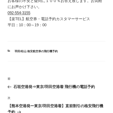
お客様の不安と疑問に１００％お答え致します。お気軽
にお声かけ下さい。
092-554-3155
【楽TEL】航空券・電話予約カスタマーサービス
平日：10：00～19：00
カ
羽田/松山 格安航空券の飛行機予約
テ
ゴ
リ
ー
投
前
前
稿
の
石垣空港発⇒東京/羽田空港着 飛行機の電話予約
ナ
投
ビ
稿
次
次
ゲ
の
【熊本空港発ー東京/羽田空港着】直前割引の格安飛行機
投
ー
予約