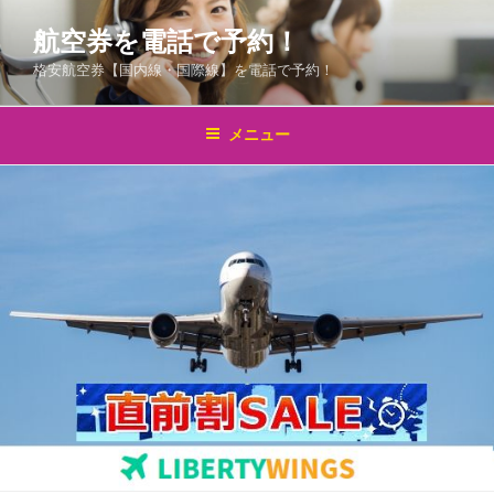
コ
航空券を電話で予約！
ン
テ
格安航空券【国内線・国際線】を電話で予約！
ン
ツ
メニュー
へ
ス
キ
ッ
プ