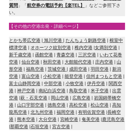
質問
」「
航空券の電話予約【楽TEL】
」などご参照下さ
い。
【その他の空港出発・詳細ページ】
とかち帯広空港
|
旭川空港
|
たんちょう釧路空港
|
根室中
標津空港
|
オホーツク紋別空港
|
稚内空港
|
女満別空港
|
新千歳空港
|
函館空港
|
青森空港
|
三沢空港
|
いわて花巻
空港
|
仙台空港
|
秋田空港
|
大館能代空港
|
庄内空港
|
山
形空港
|
福島空港
|
茨城空港
|
成田空港
|
羽田空港
|
新潟
空港
|
富山空港
|
小松空港
|
能登空港
|
信州まつもと空港
|
富士山静岡空港
|
中部空港
|
小牧空港
|
伊丹空港
|
関西空
港
|
神戸空港
|
南紀白浜空港
|
鳥取空港
|
米子空港
|
出雲
空港
|
萩・石見空港
|
岡山空港
|
広島空港
|
岩国錦帯橋空
港
|
山口宇部空港
|
徳島空港
|
高松空港
|
松山空港
|
高知
龍馬空港
|
北九州空港
|
福岡空港
|
有明佐賀空港
|
長崎空
港
|
熊本空港
|
大分空港
|
宮崎空港
|
奄美空港
|
鹿児島空港
|
那覇空港
|
石垣空港
|
宮古空港
|