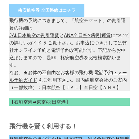
格安航空券 全国路線はコチラ
飛行機の予約につきまして、「航空チケット」の割引運
賃の詳細は
JAL日本航空の割引運賃
と
ANA全日空の割引運賃
について
の詳しいガイド をご覧下さい。お申込につきましては弊
社オンライン予約と電話予約が可能です。下記からお申
込頂けますので、是非、格安航空券を比較検索願いま
す。
なお、★
お体の不自由なお客様の飛行機 電話予約・メー
ル予約ガイド
もご利用下さい。国内線航空会社のご案内
（一部抜粋）：
日本航空
【ＪＡＬ】
全日空
【ＡＮＡ】
【石垣空港➡東京/羽田空港】
飛行機を賢く利用する！
格安航空券の選び方
や
JAL日本航空・ANA全日空の格安航