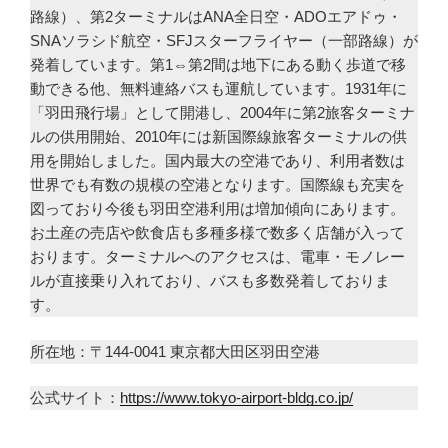
路線）、第2ターミナルはANA全日空・ADOエアドゥ・
SNAソラシド航空・SFJスターフライヤー（一部路線）が
発着しています。第1⇔第2間は地下にある動く歩道で移
動できる他、無料連絡バスも運航しています。1931年に
「羽田飛行場」として開港し、2004年に第2旅客ターミナ
ルの供用開始、2010年には新国際線旅客ターミナルの供
用を開始しました。国内最大の空港であり、利用者数は
世界でも有数の規模の空港となります。国際線も充実を
図っており今後も羽田空港利用は増加傾向にあります。
お土産の売店や飲食店も多種多様で数多く店舗が入って
おります。ターミナルへのアクセスは、電車・モノレー
ルが直接乗り入れており、バスも多数発着しておりま
す。
所在地：〒144-0041 東京都大田区羽田空港
公式サイト：
https://www.tokyo-airport-bldg.co.jp/