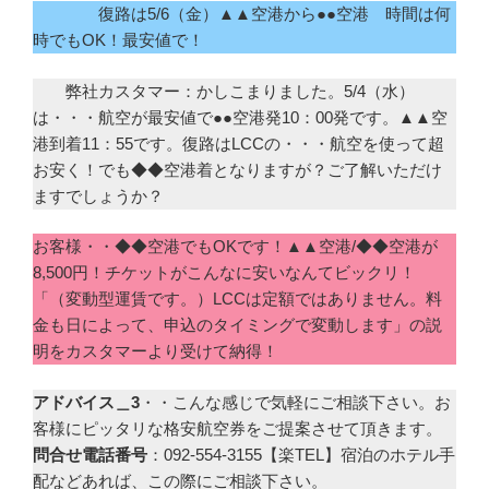
復路は5/6（金）▲▲空港から●●空港 時間は何
時でもOK！最安値で！
弊社カスタマー：かしこまりました。5/4（水）
は・・・航空が最安値で●●空港発10：00発です。▲▲空
港到着11：55です。復路はLCCの・・・航空を使って超
お安く！でも◆◆空港着となりますが？ご了解いただけ
ますでしょうか？
お客様・・◆◆空港でもOKです！▲▲空港/◆◆空港が
8,500円！チケットがこんなに安いなんてビックリ！
「（変動型運賃です。）LCCは定額ではありません。料
金も日によって、申込のタイミングで変動します」の説
明をカスタマーより受けて納得！
アドバイス＿3
・・こんな感じで気軽にご相談下さい。お
客様にピッタリな格安航空券をご提案させて頂きます。
問合せ電話番号
：092-554-3155【楽TEL】宿泊のホテル手
配などあれば、この際にご相談下さい。