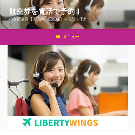
コ
航空券を電話で予約！
ン
テ
格安航空券【国内線・国際線】を電話で予約！
ン
ツ
メニュー
へ
ス
キ
ッ
プ