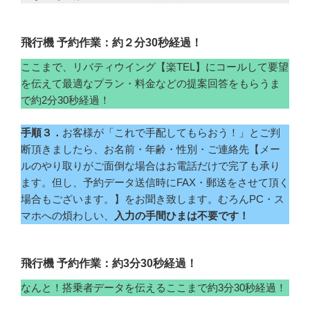
飛行機 予約作業：約２分30秒経過！
ここまで、リバティウイング【楽TEL】にコールして要望
を伝えて最適なプラン・料金などの提案回答をもらうま
で約2分30秒経過！
手順３．
お客様が「これで手配してもらおう！」とご判
断頂きましたら、お名前・年齢・性別・ご連絡先【メー
ルのやり取りがご面倒な場合はお電話だけで完了も承り
ます。但し、予約データ送信時にFAX・郵送をさせて頂く
場合もございます。】をお聞き致します。むろんPC・ス
マホへの煩わしい、
入力の手間ひまは不要です！
飛行機 予約作業：約3分30秒経過！
なんと！搭乗者データを伝えるここまで約3分30秒経過！