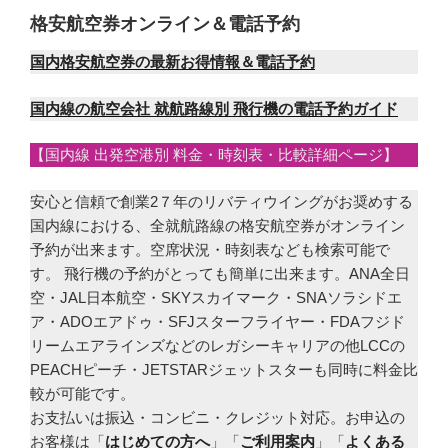
格安航空券オンライン＆電話予約
国内格安航空券の最新お得情報＆電話予約
国内線の航空会社 就航路線別 飛行機の電話予約ガイド
【国内線 出発空港別 料金・時刻表・比較詳細ページ】
安心と信頼で創業2７年のリバティウイングがお奨めする
国内線における、全就航路線の格安航空券がオンライン
予約が出来ます。空席状況・時刻表なども検索可能で
す。 飛行機の予約がとっても簡単に出来ます。ANA全日
空・JAL日本航空・SKYスカイマーク・SNAソラシドエ
ア・ADOエアドゥ・SFJスターフライヤー・FDAフジド
リームエアラインズなどのレガシーキャリアの他LCCの
PEACHピーチ・JETSTARジェットスターも同時に料金比
較が可能です。
お支払いは振込・コンビニ・クレジット対応。お申込の
お客様は「
はじめての方へ
」「
ご利用案内
」「
よくある