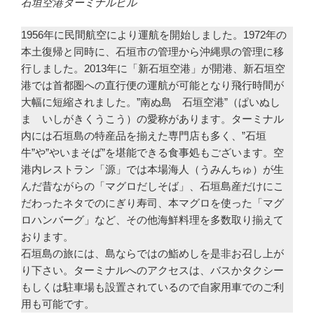
石垣空港ターミナルビル
1956年に民間航空により運航を開始しました。1972年の
本土復帰と同時に、石垣市の管理から沖縄県の管理に移
行しました。2013年に「新石垣空港」が開港、新石垣空
港では首都圏への直行便の運航が可能となり飛行時間が
大幅に短縮されました。”南ぬ島 石垣空港”（ぱいぬし
ま いしがきくうこう）の愛称があります。ターミナル
内には石垣島の特産品を揃えた専門店も多く、”石垣
牛”や”やいまそば”を堪能できる食事処もございます。空
港内レストラン「源」では本場海人（うみんちゅ）が生
んだ昔ながらの「マグロだしそば」、石垣島産だけにこ
だわったネタでのにぎり寿司、本マグロを使った「マグ
ロハンバーグ」など、その他海鮮料理を多数取り揃えて
おります。
石垣島の旅には、島ならではの鮨めしを是非お召し上が
り下さい。ターミナルへのアクセスは、バスかタクシー
もしくは駐車場も設置されているので自家用車でのご利
用も可能です。