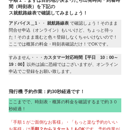
手順１．まずは目的地が決まったら出発時間・到着時
間（時刻表）を下記の
ス
就航路線表で確認してみましょう！
アドバイス＿1
・・
就航路線表
で確認しょう！そのまま
問合せ申込（オンライン）もいいけど、ちょっと待っ
た！そのまま進むと色々登録しなくちゃいけないので！
ここでは概算の料金・時刻表確認だけ！でOKです。
すみません・・・
カスタマー対応時間【平日 10：00～
19：00】
以外は誠に恐縮ではございますが、オンライン
申込でご登録をお願い致します。
飛行機 予約作業：約30秒経過です！
ここまでで、時刻表・概算の料金を確認するまで約３０
秒経過！
「手順１がご面倒なお客様」・「もっと楽な予約がいい
お客様」は
手順２からスタート！もOK
です。予約作業が