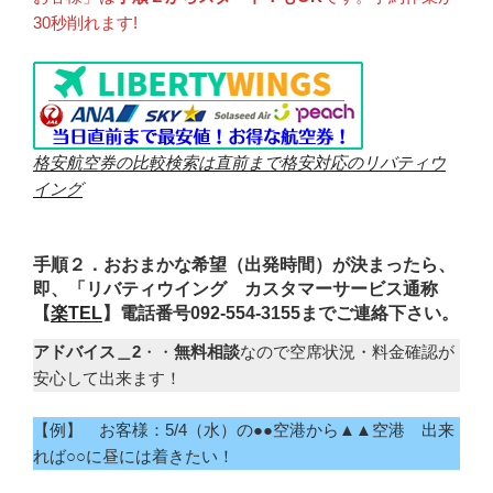
30秒削れます!
格安航空券の比較検索は直前まで格安対応のリバティウ
イング
手順２．おおまかな希望（出発時間）が決まったら、
即、「リバティウイング カスタマーサービス通称
【
楽TEL
】電話番号092-554-3155までご連絡下さい。
アドバイス＿2
・・
無料相談
なので空席状況・料金確認が
安心して出来ます！
【例】 お客様：5/4（水）の●●空港から▲▲空港 出来
れば○○に昼には着きたい！