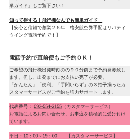
単ガイド」もご覧下さい！
知って得する！飛行機なんでも簡単ガイド
【安心と信頼で創業２６年 格安航空券手配はリバティ
ウイング電話予約で！】
電話予約で直前便もご予約ＯＫ！
ご希望の飛行機出発時刻のの９０分前まで予約発券致し
ます。但し、出発までにお支払い完了が必要。
「かんたん」「便利」「手間いらず」の３拍子揃ったカ
スタマーサービスがご予約を強力サポートします。
代表番号：
092-554-3155
（カスタマーサービス）
お電話によるお問い合わせ、お申込を積極的に受け付け
ています。
平日：10：00～19：00 【カスタマーサービス】