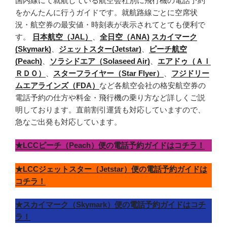
国内線にて就航している航空会社別に飛行機の電話予約
をかんたんに行うガイドです。就航路線ごとに空席状
況・航空券の最安値・時刻表が表示されてとても便利で
す。
日本航空（JAL）
、
全日空（ANA)
スカイマーク
(Skymark)
、
ジェットスター(Jetstar)
、
ピーチ航空
(Peach)
、
ソラシドエア（Solaseed Air)
、
エアドゥ（ＡＩ
ＲＤＯ）
、
スターフライヤー（Star Flyer）
、
フジドリー
ムエアラインズ（FDA）
など各航空会社の格安航空券の
電話予約の仕方や料金・飛行機の乗り方など詳しくご説
明しております。直前割引運賃も対応していますので、
急なご出発も対応しています。
★LCCピーチ（Peach）便の電話予約ガイドはコチラ！
★LCCジェットスター（Jetstar）便の電話予約ガイドは
コチラ！
★スカイマーク（Skymark）便の電話予約ガイドはコチ
ラ！