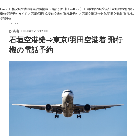
Home
>
格安航空券の最新お得情報＆電話予約【HeadLine】
>
国内線の航空会社 就航路線別 飛行
機の電話予約ガイド
>
石垣/羽田 格安航空券の飛行機予約
>
石垣空港発⇒東京/羽田空港着 飛行機の
電話予約
``` ```
投
投稿者:
LIBERTY_STAFF
稿
石垣空港発⇒東京/羽田空港着 飛行
日:
機の電話予約