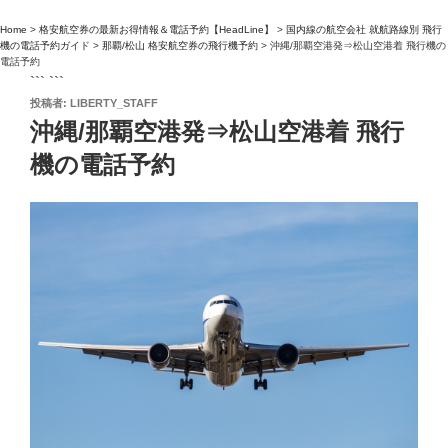
Home
>
格安航空券の最新お得情報＆電話予約【HeadLine】
>
国内線の航空会社 就航路線別 飛行
機の電話予約ガイド
>
那覇/松山 格安航空券の飛行機予約
>
沖縄/那覇空港発⇒松山空港着 飛行機の
電話予約
``` ```
投
投稿者:
LIBERTY_STAFF
稿
沖縄/那覇空港発⇒松山空港着 飛行
日:
機の電話予約