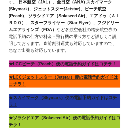
す。
日本航空（JAL）
、
全日空（ANA)
スカイマーク
(Skymark)
、
ジェットスター(Jetstar)
、
ピーチ航空
(Peach)
、
ソラシドエア（Solaseed Air)
、
エアドゥ（ＡＩ
ＲＤＯ）
、
スターフライヤー（Star Flyer）
、
フジドリー
ムエアラインズ（FDA）
など各航空会社の格安航空券の
電話予約の仕方や料金・飛行機の乗り方など詳しくご説
明しております。直前割引運賃も対応していますので、
急なご出発も対応しています。
★LCCピーチ（Peach）便の電話予約ガイドはコチラ！
★LCCジェットスター（Jetstar）便の電話予約ガイドは
コチラ！
★スカイマーク（Skymark）便の電話予約ガイドはコチ
ラ！
★ソラシドエア（Solaseed Air）便の電話予約ガイドはコ
チラ！