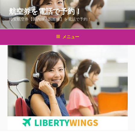
コ
航空券を電話で予約！
ン
テ
格安航空券【国内線・国際線】を電話で予約！
ン
ツ
メニュー
へ
ス
キ
ッ
プ