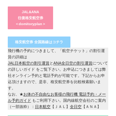
JAL&ANA
往復格安航空券
＜domitoryplan＞
格安航空券 全国路線はコチラ
飛行機の予約につきまして、「航空チケット」の割引運
賃の詳細は
JAL日本航空の割引運賃
と
ANA全日空の割引運賃
について
の詳しいガイド をご覧下さい。お申込につきましては弊
社オンライン予約と電話予約が可能です。下記からお申
込頂けますので、是非、格安航空券を比較検索願いま
す。
なお、★
お体の不自由なお客様の飛行機 電話予約・メー
ル予約ガイド
もご利用下さい。国内線航空会社のご案内
（一部抜粋）：
日本航空
【ＪＡＬ】
全日空
【ＡＮＡ】