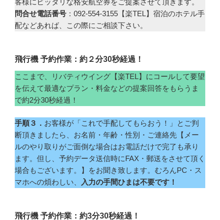
客様にピッタリな格安航空券をご提案させて頂きます。
問合せ電話番号
：092-554-3155【楽TEL】宿泊のホテル手
配などあれば、この際にご相談下さい。
飛行機 予約作業：約２分30秒経過！
ここまで、リバティウイング【楽TEL】にコールして要望
を伝えて最適なプラン・料金などの提案回答をもらうま
で約2分30秒経過！
手順３．
お客様が「これで手配してもらおう！」とご判
断頂きましたら、お名前・年齢・性別・ご連絡先【メー
ルのやり取りがご面倒な場合はお電話だけで完了も承り
ます。但し、予約データ送信時にFAX・郵送をさせて頂く
場合もございます。】をお聞き致します。むろんPC・ス
マホへの煩わしい、
入力の手間ひまは不要です！
飛行機 予約作業：約3分30秒経過！