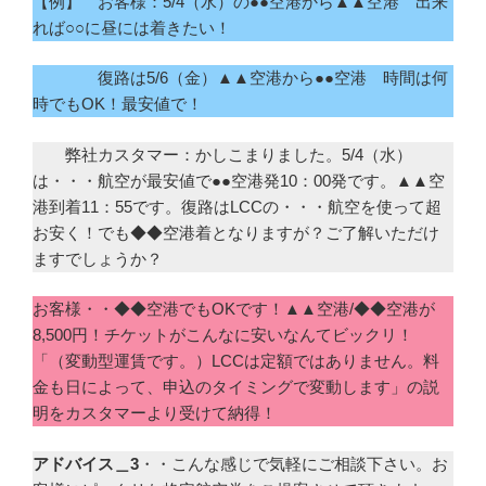
【例】 お客様：5/4（水）の●●空港から▲▲空港 出来
れば○○に昼には着きたい！
復路は5/6（金）▲▲空港から●●空港 時間は何
時でもOK！最安値で！
弊社カスタマー：かしこまりました。5/4（水）
は・・・航空が最安値で●●空港発10：00発です。▲▲空
港到着11：55です。復路はLCCの・・・航空を使って超
お安く！でも◆◆空港着となりますが？ご了解いただけ
ますでしょうか？
お客様・・◆◆空港でもOKです！▲▲空港/◆◆空港が
8,500円！チケットがこんなに安いなんてビックリ！
「（変動型運賃です。）LCCは定額ではありません。料
金も日によって、申込のタイミングで変動します」の説
明をカスタマーより受けて納得！
アドバイス＿3
・・こんな感じで気軽にご相談下さい。お