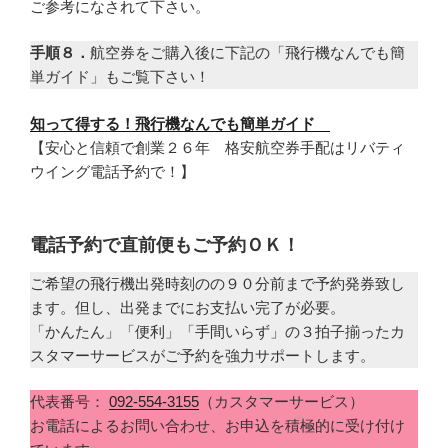
ご参考になされて下さい。
手順８．
航空券をご購入後に下記の「飛行機なんでも簡
単ガイド」もご覧下さい！
知って得する！飛行機なんでも簡単ガイド
【安心と信頼で創業２６年 格安航空券手配はリバティ
ウイング電話予約で！】
電話予約で直前便もご予約ＯＫ！
ご希望の飛行機出発時刻のの９０分前まで予約発券致し
ます。但し、出発までにお支払い完了が必要。
「かんたん」「便利」「手間いらず」の３拍子揃ったカ
スタマーサービスがご予約を強力サポートします。
代表番号：
092-554-3155
（カスタマーサービス）
お電話によるお問い合わせ、お申込を積極的に受け付け