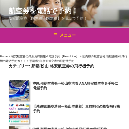
コ
航空券を電話で予約！
ン
テ
格安航空券【国内線・国際線】を電話で予約！
ン
ツ
メニュー
へ
ス
キ
Home
>
格安航空券の最新お得情報＆電話予約【HeadLine】
>
国内線の航空会社 就航路線別 飛行
ッ
機の電話予約ガイド
>
那覇/松山 格安航空券の飛行機予約
プ
カテゴリー:
那覇/松山 格安航空券の飛行機予約
投
沖縄/那覇空港発⇒松山空港着 ANA格安航空券を手軽に
電話予約
稿
日:
投
【沖縄/那覇空港発ー松山空港着】直前割引の格安飛行機
予約
稿
日:
投