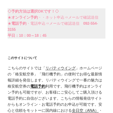
◇予約方法は選択OKです！◇
★
オンライン予約
・・ネット申込⇒メールで確認送信
★
電話予約
・電話申込⇒メールで確認送信
092-554-
3155
平日：10：00～18：45
このサイトについて
こちらのサイトでは「
リバティウイング
」ホームページ
の「格安航空券」「飛行機予約」の便利でお得な最新情
報詳細を発信します。リバティウイングで一番の魅力は
格安航空券の
電話予約
利用です。飛行機予約はオンライ
ン予約も可能ですが、お客様にご安心してご購入頂ける
電話予約に自信がございます。こちらの情報発信サイト
からもオンライン・お電話予約のお申込が可能です。安
心と信頼をモットーに国内線における
全日空（ANA）
・