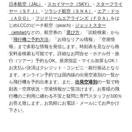
日本航空（JAL）
・
スカイマーク（SKY）
・
スターフライ
ヤー（ＳＦＪ）
・
ソラシド航空（ＳＮＡ）
・
エア・ドゥ
（ＡＤＯ）
・
フジドリームエアラインズ（ＦＤＡ）
をは
じめLCCのピーチ航空（peach)・
ジェットスター
（jetstar)
などの、航空券の「
選び方
」「比較検索」から
「
飛行機ご予約方法
」「お得なリアル情報」「空港情
報」まで多彩な情報を発信します。時刻表を見ながら格
安料金検索も可能です。詳細なお問合せ・ホテル付・旅
行（ツアー）予約もOK。座席指定・マイル加算もOK！
お支払い決済はクレジット・コンビニ・銀行振込となり
ます。オンライン予約では国内線の出発空港別の一覧か
ら飛行機を予約出来ます。また、
出発空港別
の一覧で時
刻表・空席状況・空港情報がご覧頂けます。お客様の飛
行機のご利用に纏わる不安と疑問に専門スタッフが100％
お答え致します。お気軽にお電話・メールにてお声かけ
下さい。