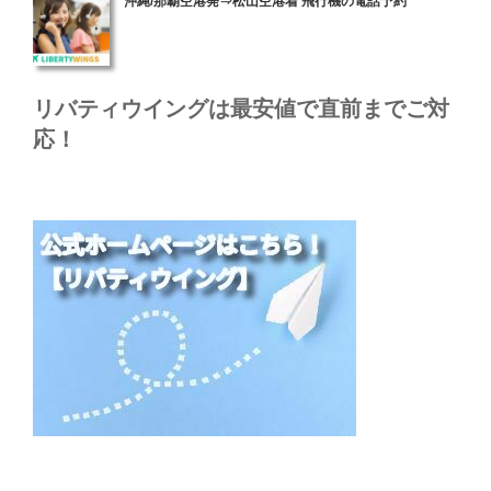
沖縄/那覇空港発⇒松山空港着 飛行機の電話予約
稿
日:
リバティウイングは最安値で直前までご対
応！