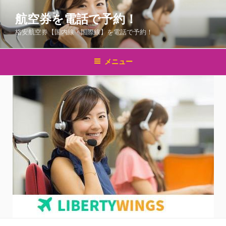
コ
航空券を電話で予約！
ン
テ
格安航空券【国内線・国際線】を電話で予約！
ン
ツ
メニュー
へ
ス
キ
ッ
プ