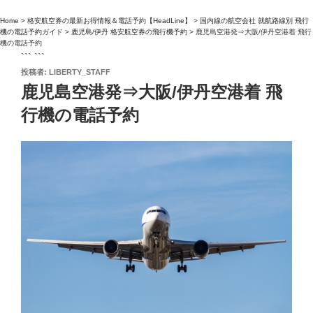
Home
>
格安航空券の最新お得情報＆電話予約【HeadLine】
>
国内線の航空会社 就航路線別 飛行
機の電話予約ガイド
>
鹿児島/伊丹 格安航空券の飛行機予約
>
鹿児島空港発⇒大阪/伊丹空港着 飛行
機の電話予約
``` ```
投
投稿者:
LIBERTY_STAFF
稿
鹿児島空港発⇒大阪/伊丹空港着 飛
日:
行機の電話予約