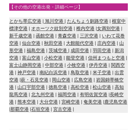
【その他の空港出発・詳細ページ】
とかち帯広空港
|
旭川空港
|
たんちょう釧路空港
|
根室中
標津空港
|
オホーツク紋別空港
|
稚内空港
|
女満別空港
|
新千歳空港
|
函館空港
|
青森空港
|
三沢空港
|
いわて花巻
空港
|
仙台空港
|
秋田空港
|
大館能代空港
|
庄内空港
|
山
形空港
|
福島空港
|
茨城空港
|
成田空港
|
羽田空港
|
新潟
空港
|
富山空港
|
小松空港
|
能登空港
|
信州まつもと空港
|
富士山静岡空港
|
中部空港
|
小牧空港
|
伊丹空港
|
関西空
港
|
神戸空港
|
南紀白浜空港
|
鳥取空港
|
米子空港
|
出雲
空港
|
萩・石見空港
|
岡山空港
|
広島空港
|
岩国錦帯橋空
港
|
山口宇部空港
|
徳島空港
|
高松空港
|
松山空港
|
高知
龍馬空港
|
北九州空港
|
福岡空港
|
有明佐賀空港
|
長崎空
港
|
熊本空港
|
大分空港
|
宮崎空港
|
奄美空港
|
鹿児島空港
|
那覇空港
|
石垣空港
|
宮古空港
|