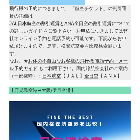
飛行機の予約につきまして、「航空チケット」の割引運
賃の詳細は
JAL日本航空の割引運賃
と
ANA全日空の割引運賃
について
の詳しいガイド をご覧下さい。お申込につきましては弊
社オンライン予約と電話予約が可能です。下記からお申
込頂けますので、是非、格安航空券を比較検索願いま
す。
なお、★
お体の不自由なお客様の飛行機 電話予約・メー
ル予約ガイド
もご利用下さい。国内線航空会社のご案内
（一部抜粋）：
日本航空
【ＪＡＬ】
全日空
【ＡＮＡ】
【鹿児島空港➡大阪/伊丹空港】