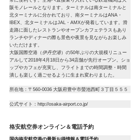
阪モノレールとなります。ターミナルは南ターミナルと
北ターミナルに分かれており、南ターミナルはANA・
IBEX、北ターミナルはJAL・AMXが発着しています。滑
走路に面したレストランやオープンカフェテラスもあり
ランチやディナーの際も景色や夜景を見ながらお楽しみ
いただけます。
大阪国際空港（
伊丹空港
）の50年ぶりの大規模リニュー
アルして2018年4月18日から34店舗が先行オープン。ショ
ップやカフェが充実し、フライトまでの時間調整・時間
潰しも楽しく過ごせるように生まれ変わりました。
所在地：〒560-0036 大阪府豊中市螢池西町３丁目５５５
公式サイト：http://osaka-airport.co.jp/
格安航空券オンライン＆電話予約
国内格安航空券の最新お得情報＆電話予約