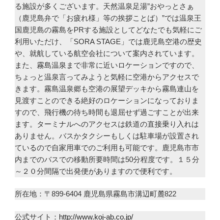
る施設が多くございます。天然温泉足湯”おやっとさぁ
（鹿児島弁で「お疲れ様」等の挨拶ことば）”では温泉王
国鹿児島の霧島をPRする施設としてどなたでも気軽にご
利用いただけ、「SORA STAGE」では鹿児島空港の歴史
や、就航している航空会社について案内されています。
また、霧島温泉まで非常に近いロケーションですので、
ちょっと温泉言ってみようと気軽に空港からアクセスで
きます。霧島温泉郷も空港の展望デッキから霧島連山を
見渡すことのできる絶好のロケーションになっておりま
すので、飛行機の待ち時間も退屈せず過ごすことが出来
ます。ターミナルへのアクセスは鉄道の直接乗り入れは
ありません。バスかタクシーもしくは駐車場が設置され
ているので自家用車でのご利用も可能です。鹿児島市市
内までのバスでの移動所要時間は50分程度です。１５分
～２０分間隔で出発便がありますので便利です。
所在地：〒899-6404 鹿児島県霧島市溝辺町麓822
公式サイト：
http://www.koj-ab.co.jp/