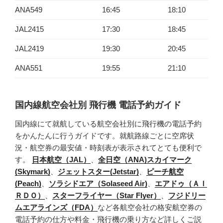
ANA549
16:45
18:10
JAL2415
17:30
18:45
JAL2419
19:30
20:45
ANA551
19:55
21:10
国内線航空会社別 飛行機 電話予約ガイド
国内線にて就航している航空会社別に飛行機の電話予約
をかんたんに行うガイドです。就航路線ごとに空席状
況・航空券の最安値・時刻表が表示されてとても便利で
す。
日本航空（JAL）
、
全日空（ANA)
スカイマーク
(Skymark)
、
ジェットスター(Jetstar)
、
ピーチ航空
(Peach)
、
ソラシドエア（Solaseed Air)
、
エアドゥ（ＡＩ
ＲＤＯ）
、
スターフライヤー（Star Flyer）
、
フジドリー
ムエアラインズ（FDA）
など各航空会社の格安航空券の
電話予約の仕方や料金・飛行機の乗り方など詳しくご説