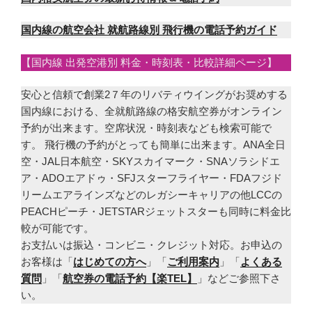
国内線の航空会社 就航路線別 飛行機の電話予約ガイド
【国内線 出発空港別 料金・時刻表・比較詳細ページ】
安心と信頼で創業2７年のリバティウイングがお奨めする
国内線における、全就航路線の格安航空券がオンライン
予約が出来ます。空席状況・時刻表なども検索可能で
す。 飛行機の予約がとっても簡単に出来ます。ANA全日
空・JAL日本航空・SKYスカイマーク・SNAソラシドエ
ア・ADOエアドゥ・SFJスターフライヤー・FDAフジド
リームエアラインズなどのレガシーキャリアの他LCCの
PEACHピーチ・JETSTARジェットスターも同時に料金比
較が可能です。
お支払いは振込・コンビニ・クレジット対応。お申込の
お客様は「
はじめての方へ
」「
ご利用案内
」「
よくある
質問
」「
航空券の電話予約【楽TEL】
」などご参照下さ
い。