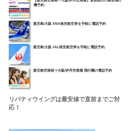
【鹿児島空港発ー大阪/伊丹空港着】直前割引の格安飛行
機予約
稿
日:
投
鹿児島/大阪 ANA格安航空券を手軽に電話予約
稿
日:
投
鹿児島/大阪 JAL格安航空券を手軽に電話予約
稿
日:
投
鹿児島空港発⇒大阪/伊丹空港着 飛行機の電話予約
稿
日:
リバティウイングは最安値で直前までご対
応！