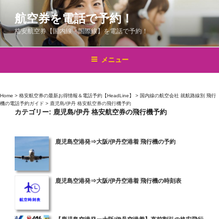
コ
航空券を電話で予約！
ン
テ
格安航空券【国内線・国際線】を電話で予約！
ン
ツ
メニュー
へ
ス
キ
Home
>
格安航空券の最新お得情報＆電話予約【HeadLine】
>
国内線の航空会社 就航路線別 飛行
ッ
機の電話予約ガイド
>
鹿児島/伊丹 格安航空券の飛行機予約
プ
カテゴリー:
鹿児島/伊丹 格安航空券の飛行機予約
投
鹿児島空港発⇒大阪/伊丹空港着 飛行機の予約
稿
日:
投
鹿児島空港発⇒大阪/伊丹空港着 飛行機の時刻表
稿
日:
投