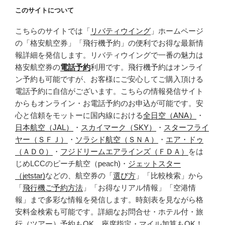
このサイトについて
こちらのサイトでは「
リバティウイング
」ホームページ
の「格安航空券」「飛行機予約」の便利でお得な最新情
報詳細を発信します。リバティウイングで一番の魅力は
格安航空券の
電話予約
利用です。飛行機予約はオンライ
ン予約も可能ですが、お客様にご安心してご購入頂ける
電話予約に自信がございます。こちらの情報発信サイト
からもオンライン・お電話予約のお申込が可能です。安
心と信頼をモットーに国内線における
全日空（ANA）
・
日本航空（JAL）
・
スカイマーク（SKY）
・
スターフライ
ヤー（ＳＦＪ）
・
ソラシド航空（ＳＮＡ）
・
エア・ドゥ
（ＡＤＯ）
・
フジドリームエアラインズ（ＦＤＡ）
をは
じめLCCのピーチ航空（peach)・
ジェットスター
（jetstar)
などの、航空券の「
選び方
」「比較検索」から
「
飛行機ご予約方法
」「お得なリアル情報」「空港情
報」まで多彩な情報を発信します。時刻表を見ながら格
安料金検索も可能です。詳細なお問合せ・ホテル付・旅
行（ツアー）予約もOK。座席指定・マイル加算もOK！