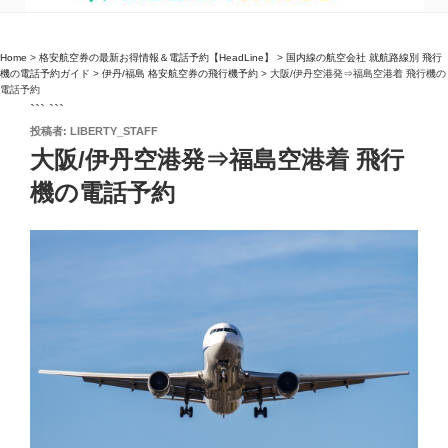
Home
>
格安航空券の最新お得情報＆電話予約【HeadLine】
>
国内線の航空会社 就航路線別 飛行
機の電話予約ガイド
>
伊丹/福島 格安航空券の飛行機予約
>
大阪/伊丹空港発⇒福島空港着 飛行機の
電話予約
``` ```
投
投稿者:
LIBERTY_STAFF
稿
大阪/伊丹空港発⇒福島空港着 飛行
日:
機の電話予約