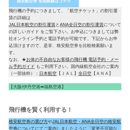
格安航空券 全国路線はコチラ
飛行機の予約につきまして、「航空チケット」の割引運
賃の詳細は
JAL日本航空の割引運賃
と
ANA全日空の割引運賃
について
の詳しいガイド をご覧下さい。お申込につきましては弊
社オンライン予約と電話予約が可能です。下記からお申
込頂けますので、是非、格安航空券を比較検索願いま
す。
なお、★
お体の不自由なお客様の飛行機 電話予約・メー
ル予約ガイド
もご利用下さい。国内線航空会社のご案内
（一部抜粋）：
日本航空
【ＪＡＬ】
全日空
【ＡＮＡ】
【大阪/伊丹空港➡福島空港】
飛行機を賢く利用する！
格安航空券の選び方
や
JAL日本航空・ANA全日空の格安航
空券について
にてご案内しましたように「変更不可能な