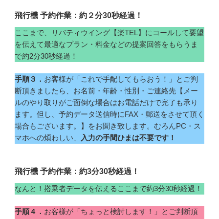
飛行機 予約作業：約２分30秒経過！
ここまで、リバティウイング【楽TEL】にコールして要望
を伝えて最適なプラン・料金などの提案回答をもらうま
で約2分30秒経過！
手順３．
お客様が「これで手配してもらおう！」とご判
断頂きましたら、お名前・年齢・性別・ご連絡先【メー
ルのやり取りがご面倒な場合はお電話だけで完了も承り
ます。但し、予約データ送信時にFAX・郵送をさせて頂く
場合もございます。】をお聞き致します。むろんPC・ス
マホへの煩わしい、
入力の手間ひまは不要です！
飛行機 予約作業：約3分30秒経過！
なんと！搭乗者データを伝えるここまで約3分30秒経過！
手順４．
お客様が「ちょっと検討します！」とご判断頂