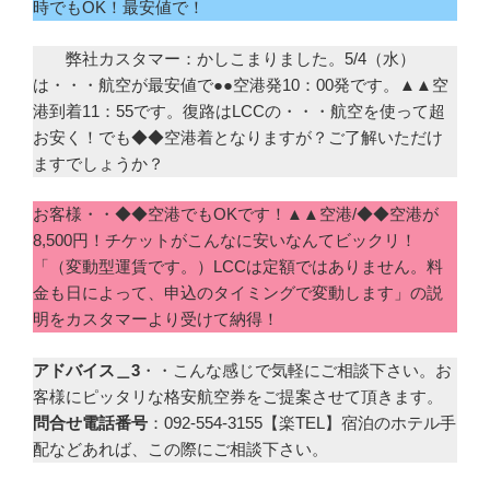
時でもOK！最安値で！
弊社カスタマー：かしこまりました。5/4（水）
は・・・航空が最安値で●●空港発10：00発です。▲▲空
港到着11：55です。復路はLCCの・・・航空を使って超
お安く！でも◆◆空港着となりますが？ご了解いただけ
ますでしょうか？
お客様・・◆◆空港でもOKです！▲▲空港/◆◆空港が
8,500円！チケットがこんなに安いなんてビックリ！
「（変動型運賃です。）LCCは定額ではありません。料
金も日によって、申込のタイミングで変動します」の説
明をカスタマーより受けて納得！
アドバイス＿3
・・こんな感じで気軽にご相談下さい。お
客様にピッタリな格安航空券をご提案させて頂きます。
問合せ電話番号
：092-554-3155【楽TEL】宿泊のホテル手
配などあれば、この際にご相談下さい。