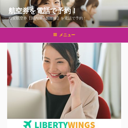
コ
航空券を電話で予約！
ン
テ
格安航空券【国内線・国際線】を電話で予約！
ン
ツ
メニュー
へ
ス
キ
ッ
プ