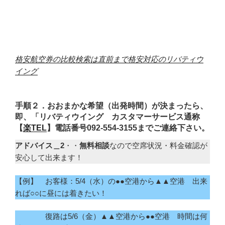
格安航空券の比較検索は直前まで格安対応のリバティウ
イング
手順２．おおまかな希望（出発時間）が決まったら、
即、「リバティウイング カスタマーサービス通称
【
楽TEL
】電話番号092-554-3155までご連絡下さい。
アドバイス＿2
・・
無料相談
なので空席状況・料金確認が
安心して出来ます！
【例】 お客様：5/4（水）の●●空港から▲▲空港 出来
れば○○に昼には着きたい！
復路は5/6（金）▲▲空港から●●空港 時間は何