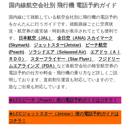
国内線航空会社別 飛行機 電話予約ガイド
国内線にて就航している航空会社別に飛行機の電話予約
をかんたんに行うガイドです。就航路線ごとに空席状
況・航空券の最安値・時刻表が表示されてとても便利で
す。
日本航空（JAL）
、
全日空（ANA)
スカイマーク
(Skymark)
、
ジェットスター(Jetstar)
、
ピーチ航空
(Peach)
、
ソラシドエア（Solaseed Air)
、
エアドゥ（ＡＩ
ＲＤＯ）
、
スターフライヤー（Star Flyer）
、
フジドリー
ムエアラインズ（FDA）
など各航空会社の格安航空券の
電話予約の仕方や料金・飛行機の乗り方など詳しくご説
明しております。直前割引運賃も対応していますので、
急なご出発も対応しています。
★LCCピーチ（Peach）便の電話予約ガイドはコチラ！
★LCCジェットスター（Jetstar）便の電話予約ガイドは
コチラ！