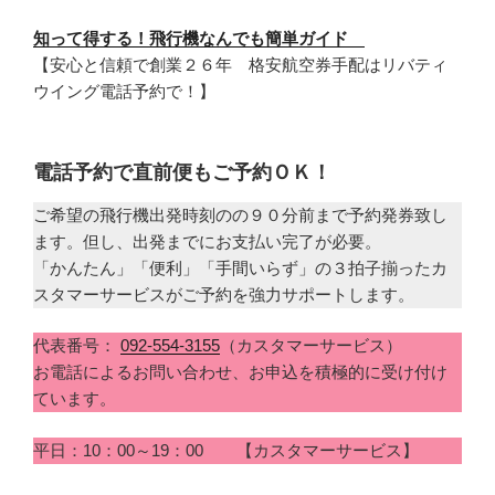
知って得する！飛行機なんでも簡単ガイド
【安心と信頼で創業２６年 格安航空券手配はリバティ
ウイング電話予約で！】
電話予約で直前便もご予約ＯＫ！
ご希望の飛行機出発時刻のの９０分前まで予約発券致し
ます。但し、出発までにお支払い完了が必要。
「かんたん」「便利」「手間いらず」の３拍子揃ったカ
スタマーサービスがご予約を強力サポートします。
代表番号：
092-554-3155
（カスタマーサービス）
お電話によるお問い合わせ、お申込を積極的に受け付け
ています。
平日：10：00～19：00 【カスタマーサービス】