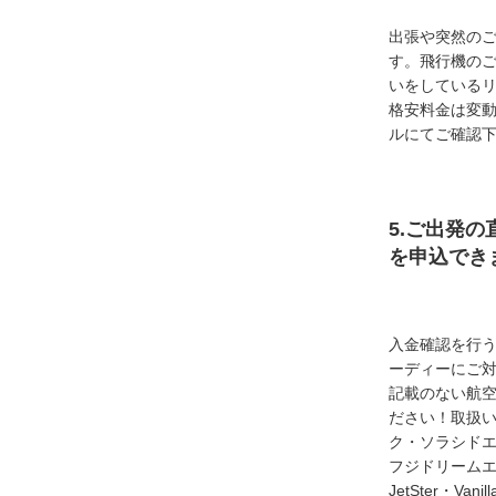
出張や突然の
す。飛行機の
いをしている
格安料金は変
ルにてご確認
5.ご出発の
を申込でき
入金確認を行
ーディーにご
記載のない航
ださい！取扱い
ク・ソラシド
フジドリームエア
JetSter・Van