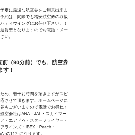
ご予定に最適な航空券をご用意出来ま
ご予約は、間際でも格安航空券の取扱
リバティウイングにお任せ下さい。！
動運賃型となりますのでお電話・メー
下さい。
直前（90分前）でも、航空券
ます！
うため、若干お時間を頂きますがスピ
対応させて頂きます。ホームページに
空券もございますので電話でお尋ねく
航空会社はANA・JAL・スカイマー
エア・エアドゥ・スターフライヤー・
ラインズ・IBEX・Peach・
illaAirの11社になります。