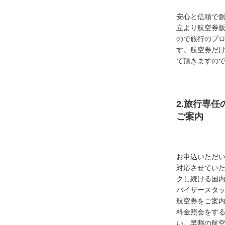
安心と信頼で創
立より航空券
ので旅行のプ
す。航空券だ
て頂きますの
2.旅行専
ご案内
お申込いただ
対応させてい
クし続ける国
バイザースタ
航空券をご案内
料金照会をす
い。早割の航