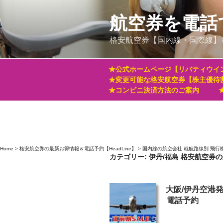
コ
ン
航空券を電話
テ
格安航空券【国内線・国際線】
ン
ツ
へ
★公式ホームページ【リバティウイ
ス
★変更可能な格安航空券【株主優待
キ
★コンビニ決済方法のご案内
ッ
プ
Home
>
格安航空券の最新お得情報＆電話予約【HeadLine】
>
国内線の航空会社 就航路線別 飛行
カテゴリー:
伊丹/福島 格安航空券
投
大阪/伊丹空港
稿
電話予約
日: