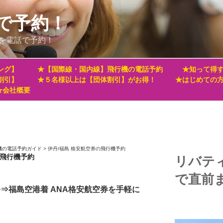
で予約！
を電話で予約！
ング】
★【国際線・国内線】飛行機の電話予約
★知って得す
割引】
★５名様以上は【団体割引】がお得！
★はじめての
★会社概要
機の電話予約ガイド
>
伊丹/福島 格安航空券の飛行機予約
の飛行機予約
リバテ
で直前
発⇒福島空港着 ANA格安航空券を手軽に