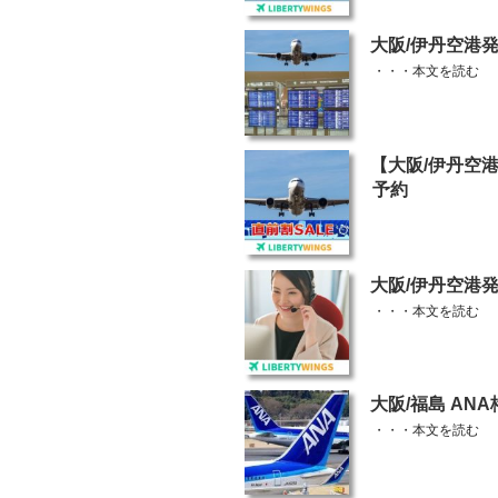
投
大阪/伊丹空港
稿
・・・
本文を読む
日:
投
【大阪/伊丹空
稿
予約
日:
投
大阪/伊丹空港
稿
・・・
本文を読む
日:
投
大阪/福島 A
稿
・・・
本文を読む
日: