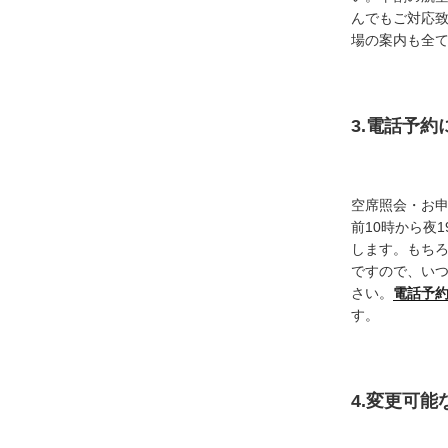
んでもご対応
場の案内も全
3.電話予
空席照会・お
前10時から夜
します。もち
ですので、い
さい。
電話予
す。
4.変更可