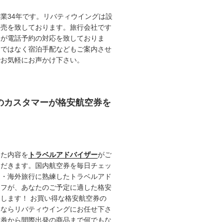
業34年です。リバティウイングは設
販売を致しております。旅行会社です
ロが電話予約の対応を致しておりま
けではなく宿泊手配などもご案内させ
でお気軽にお声かけ下さい。
任のカスタマーが格安航空券を
いた内容を
トラベルアドバイザー
がご
ただきます。国内航空券を毎日チェッ
内・海外旅行に熟練したトラベルアド
ッフが、あなたのご予定に適した格安
します！ お買い得な格安航空券の
るならリバティウイングにお任せ下さ
空券から間際出発の商品まで何でもな