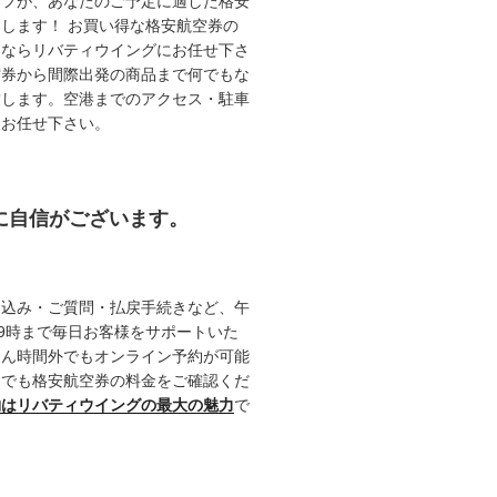
ッフが、あなたのご予定に適した格安
します！ お買い得な格安航空券の
るならリバティウイングにお任せ下さ
空券から間際出発の商品まで何でもな
致します。空港までのアクセス・駐車
てお任せ下さい。
約に自信がございます。
申込み・ご質問・払戻手続きなど、午
19時まで毎日お客様をサポートいた
ろん時間外でもオンライン予約が可能
つでも格安航空券の料金をご確認くだ
約はリバティウイングの最大の魅力
で