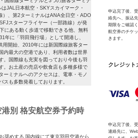
ル・国際線ターミナルと3つの旅客ターミナ
はJAL日本航空・SKYスカイマーク・
申込完了後、
線）、第2ターミナルはANA全日空・ADO
絡先へ、振込
SFJスターフライヤー（一部路線）が発
期限をご確認
地下にある動く歩道で移動できる他、無料
航空券のチケ
31年に「羽田飛行場」として開港し、
きます。
供用開始、2010年には新国際線旅客ター
国内最大の空港であり、利用者数は世界
す。国際線も充実を図っており今後も羽
クレジット
す。お土産の売店や飲食店も多種多様で
ターミナルへのアクセスは、電車・モノ
バスも多数発着しております。
港別 格安航空券予約時
申込完了後、
連絡先に、We
お奨めする 国内線にて東京羽田空港から
信します。お