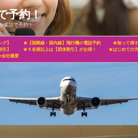
で予約！
を電話で予約！
ング】
★【国際線・国内線】飛行機の電話予約
★知って得す
割引】
★５名様以上は【団体割引】がお得！
★はじめての
★会社概要