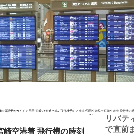
機の電話予約ガイド
>
羽田/宮崎 格安航空券の飛行機予約
>
東京/羽田空港発⇒宮崎空港着 飛行機の
```
リバテ
で直前
宮崎空港着 飛行機の時刻