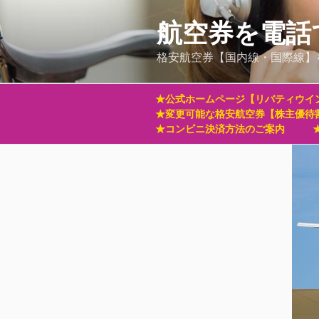
コ
ン
航空券を電話
テ
格安航空券【国内線・国際線】
ン
ツ
へ
★公式ホームページ【リバティウイ
ス
★変更可能な格安航空券【株主優待
キ
★コンビニ決済方法のご案内
ッ
プ