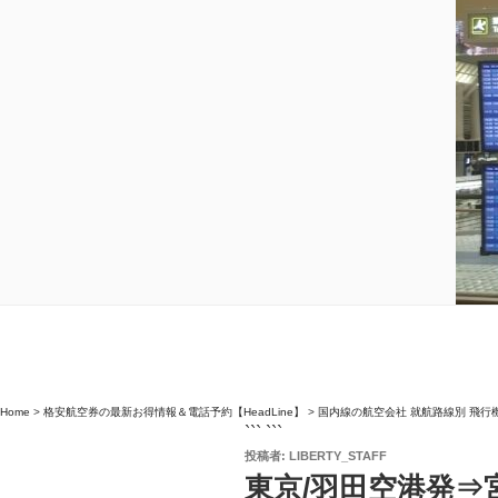
Home
>
格安航空券の最新お得情報＆電話予約【HeadLine】
>
国内線の航空会社 就航路線別 飛行
``` ```
投
投稿者:
LIBERTY_STAFF
稿
東京/羽田空港発⇒
日: