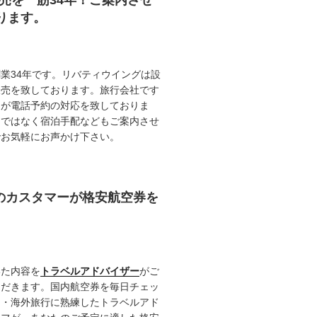
販売を一筋34年！ご案内させ
ります。
業34年です。リバティウイングは設
販売を致しております。旅行会社です
ロが電話予約の対応を致しておりま
けではなく宿泊手配などもご案内させ
でお気軽にお声かけ下さい。
任のカスタマーが格安航空券を
いた内容を
トラベルアドバイザー
がご
ただきます。国内航空券を毎日チェッ
内・海外旅行に熟練したトラベルアド