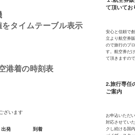
１.航空券
て頂いてお
機
値をタイムテーブル表示
安心と信頼で創
立より航空券
ので旅行のプ
す。航空券だ
て頂きますの
空港着の時刻表
2.旅行専
ご案内
ございます
お申込いただ
対応させてい
クし続ける国
出発
到着