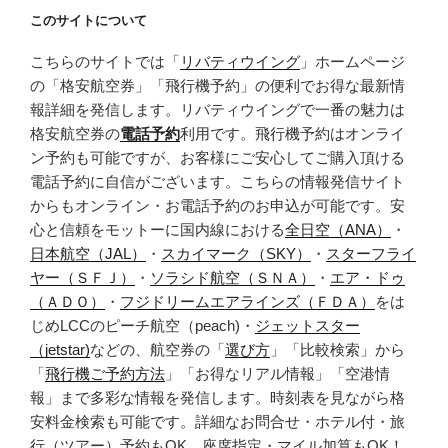
このサイトについて
こちらのサイトでは「
リバティウイング
」ホームページ
の「格安航空券」「飛行機予約」の便利でお得な最新情
報詳細を発信します。リバティウイングで一番の魅力は
格安航空券の
電話予約
利用です。飛行機予約はオンライ
ン予約も可能ですが、お客様にご安心してご購入頂ける
電話予約に自信がございます。こちらの情報発信サイト
からもオンライン・お電話予約のお申込が可能です。安
心と信頼をモットーに国内線における
全日空（ANA）
・
日本航空（JAL）
・
スカイマーク（SKY）
・
スターフライ
ヤー（ＳＦＪ）
・
ソラシド航空（ＳＮＡ）
・
エア・ドゥ
（ＡＤＯ）
・
フジドリームエアラインズ（ＦＤＡ）
をは
じめLCCのピーチ航空（peach)・
ジェットスター
（jetstar)
などの、航空券の「
選び方
」「比較検索」から
「
飛行機ご予約方法
」「お得なリアル情報」「空港情
報」まで多彩な情報を発信します。時刻表を見ながら格
安料金検索も可能です。詳細なお問合せ・ホテル付・旅
行（ツアー）予約もOK。座席指定・マイル加算もOK！