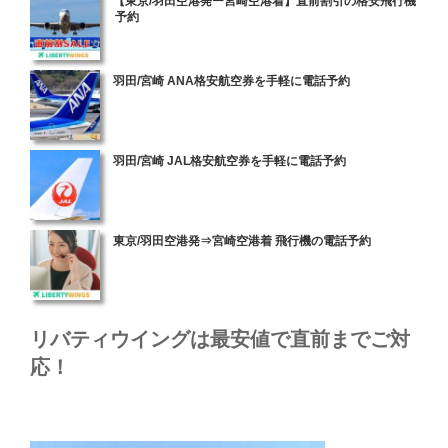
【東京/羽田空港発ー宮崎空港着】直前割引の格安飛行機
予約
稿
日:
投
羽田/宮崎 ANA格安航空券を手軽に電話予約
稿
日:
投
羽田/宮崎 JAL格安航空券を手軽に電話予約
稿
日:
投
東京/羽田空港発⇒宮崎空港着 飛行機の電話予約
稿
日:
リバティウイングは最安値で直前までご対
応！