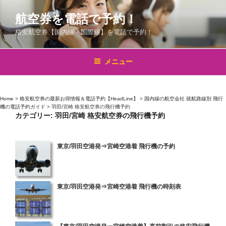
コ
航空券を電話で予約！
ン
テ
格安航空券【国内線・国際線】を電話で予約！
ン
ツ
メニュー
へ
ス
キ
Home
>
格安航空券の最新お得情報＆電話予約【HeadLine】
>
国内線の航空会社 就航路線別 飛行
ッ
機の電話予約ガイド
>
羽田/宮崎 格安航空券の飛行機予約
プ
カテゴリー:
羽田/宮崎 格安航空券の飛行機予約
投
東京/羽田空港発⇒宮崎空港着 飛行機の予約
稿
日:
投
東京/羽田空港発⇒宮崎空港着 飛行機の時刻表
稿
日:
投