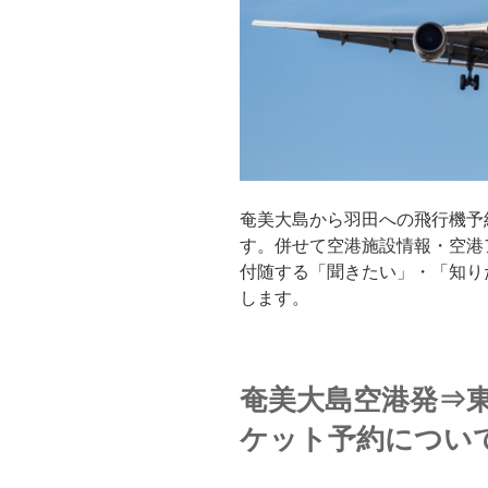
奄美大島から羽田への飛行機予
す。併せて空港施設情報・空港
付随する「聞きたい」・「知り
します。
奄美大島空港発⇒東
ケット予約につい