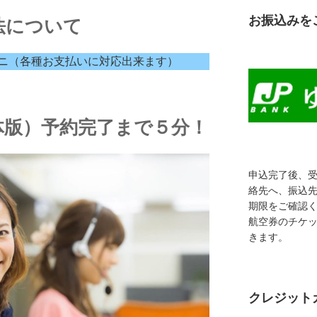
お振込みを
法について
ニ（各種お支払いに対応出来ます）
体版）予約完了まで５分！
申込完了後、
絡先へ、振込
期限をご確認
航空券のチケ
きます。
クレジット