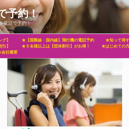
で予約！
を電話で予約！
ング】
★【国際線・国内線】飛行機の電話予約
★知って得す
割引】
★５名様以上は【団体割引】がお得！
★はじめての
★会社概要