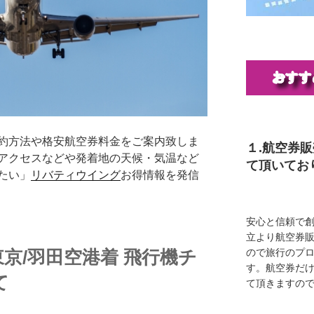
約方法や格安航空券料金をご案内致しま
１.航空券
アクセスなどや発着地の天候・気温など
て頂いてお
たい」
リバティウイング
お得情報を発信
安心と信頼で創
立より航空券
京/羽田空港着 飛行機チ
ので旅行のプ
す。航空券だ
て
て頂きますの