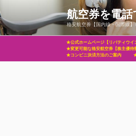
コ
ン
航空券を電話
テ
格安航空券【国内線・国際線】
ン
ツ
へ
★公式ホームページ【リバティウイ
ス
★変更可能な格安航空券【株主優待
キ
★コンビニ決済方法のご案内
ッ
プ