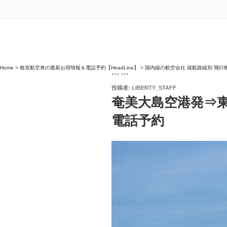
Home
>
格安航空券の最新お得情報＆電話予約【HeadLine】
>
国内線の航空会社 就航路線別 飛行
``` ```
投
投稿者:
LIBERTY_STAFF
稿
奄美大島空港発⇒東
日:
電話予約