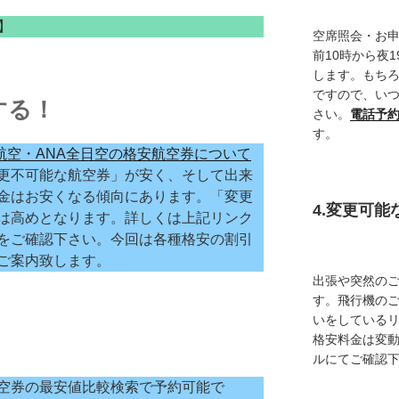
】
空席照会・お
前10時から夜
します。もち
ですので、い
する！
さい。
電話予
す。
本航空・ANA全日空の格安航空券について
更不可能な航空券」が安く、そして出来
金はお安くなる傾向にあります。「変更
4.変更可
は高めとなります。詳しくは上記リンク
をご確認下さい。今回は各種格安の割引
ご案内致します。
出張や突然の
す。飛行機の
いをしている
格安料金は変
ルにてご確認
空券の最安値比較検索で予約可能で