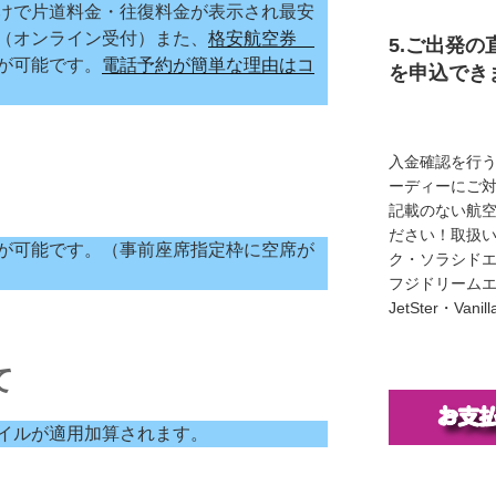
けで片道料金・往復料金が表示され最安
（オンライン受付）また、
格安航空券
5.ご出発の
が可能です。
電話予約が簡単な理由はコ
を申込でき
入金確認を行
ーディーにご
記載のない航
ださい！取扱い
が可能です。（事前座席指定枠に空席が
ク・ソラシド
フジドリームエア
JetSter・Van
て
イルが適用加算されます。