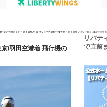
機の電話予約ガイド
>
奄美大島/羽田 格安航空券の飛行機予約
>
奄美大島空港発⇒東京/羽田空港着 
```
リバテ
で直前
京/羽田空港着 飛行機の