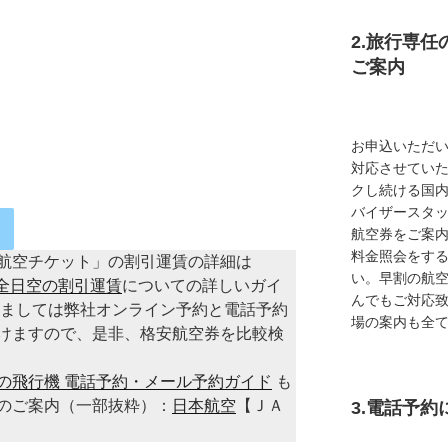
2.旅行専
ご案内
お申込いただ
対応させてい
クし続ける国
バイザースタ
航空券をご案内
料金照会をす
航空チケット」の割引運賃の詳細は
い。早割の航
A全日空の割引運賃
についての詳しいガイ
んでもご対応
きましては弊社オンライン予約と電話予約
場の案内も全
けますので、是非、格安航空券を比較検
の飛行機 電話予約・メール予約ガイド
も
のご案内（一部抜粋）：
日本航空
【ＪＡ
3.電話予