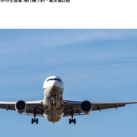
/伊丹空港着 飛行機予約・最安値比較