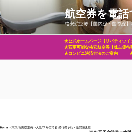
コ
ン
航空券を電話
テ
格安航空券【国内線・国際線】
ン
ツ
へ
★公式ホームページ【リバティウイ
ス
★変更可能な格安航空券【株主優待
キ
★コンビニ決済方法のご案内
ッ
プ
Home
>
東京/羽田空港発⇒大阪/伊丹空港着 飛行機予約・最安値比較