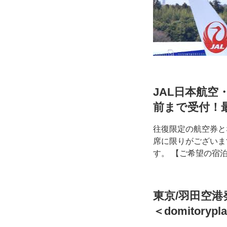
JAL日本航空・
前まで受付！
往復限定の航空券と
席に限りがございま
す。 【ご希望の宿
東京/羽田空港
＜domitorypl