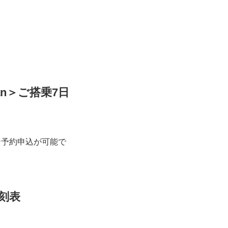
an＞ご搭乗7日
ン予約申込が可能で
刻表