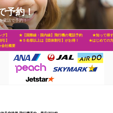
で予約！
を電話で予約！
ング】
★【国際線・国内線】飛行機の電話予約
★知って得す
割引】
★５名様以上は【団体割引】がお得！
★はじめての
★会社概要