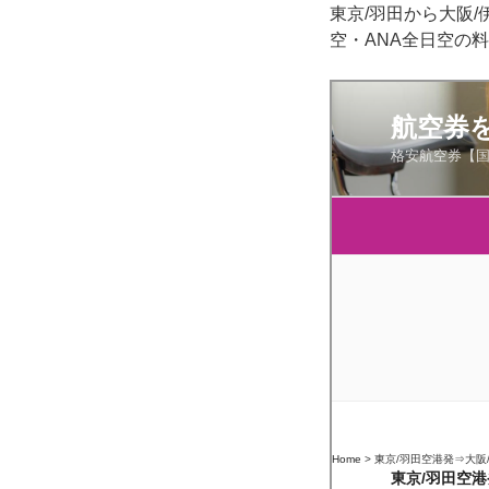
東京/羽田から大阪
空・ANA全日空の