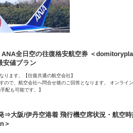
ANA全日空の往復格安航空券 ＜domitorypl
最安値プラン
なります。【往復共通の航空会社】
すので、航空会社へ問合せ後のご回答となります。 オンライ
泊手配も可能です。】
発⇒大阪/伊丹空港着 飛行機空席状況・航空時
an＞