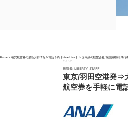
Home
>
格安航空券の最新お得情報＆電話予約【HeadLine】
>
国内線の航空会社 就航路線別 飛行
``` ```
投
投稿者:
LIBERTY_STAFF
稿
東京/羽田空港発⇒大
日:
航空券を手軽に電