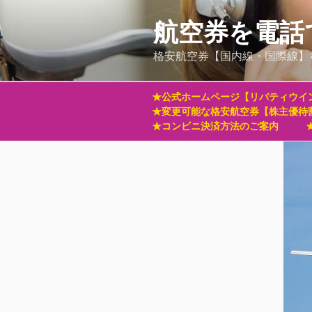
コ
ン
航空券を電話
テ
格安航空券【国内線・国際線】
ン
ツ
へ
★公式ホームページ【リバティウイ
ス
★変更可能な格安航空券【株主優待
キ
★コンビニ決済方法のご案内
ッ
プ