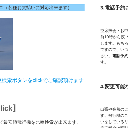
3.電話予
ニ（各種お支払いに対応出来ます）
空席照会・お
前10時から夜
します。もち
ですので、い
さい。
電話予
す。
索ボタンをclickでご確認頂けます
4.変更可
ick】
出張や突然の
す。飛行機の
いをしている
で最安値飛行機を比較検索が出来ます。