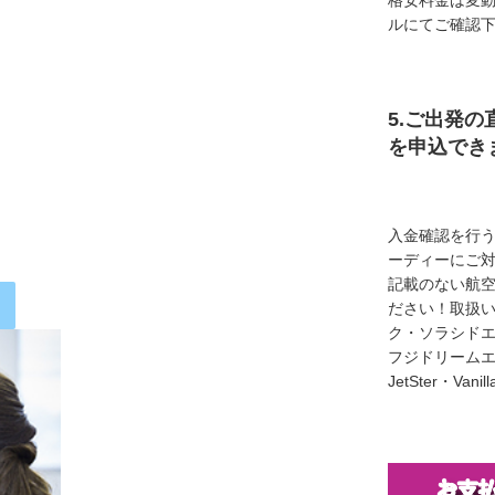
格安料金は変
ルにてご確認
5.ご出発の
を申込でき
入金確認を行
ーディーにご
記載のない航
ださい！取扱い
ク・ソラシド
フジドリームエア
JetSter・Van