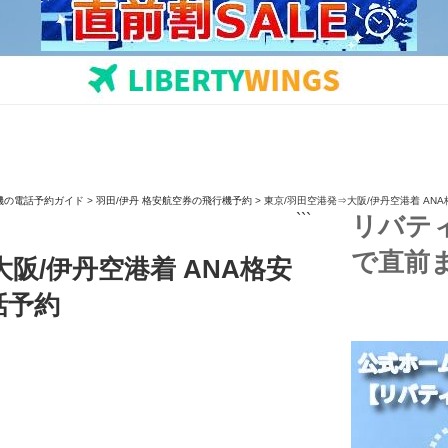
機の電話予約ガイド
>
羽田/伊丹 格安航空券の飛行機予約
>
東京/羽田空港発⇒大阪/伊丹空港着 AN
```
リバテ
で直前
阪/伊丹空港着 ANA格安
話予約