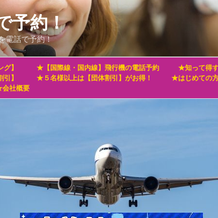
で予約！
を電話で予約！
ング】
★【国際線・国内線】飛行機の電話予約
★知って得す
割引】
★５名様以上は【団体割引】がお得！
★はじめての
★会社概要