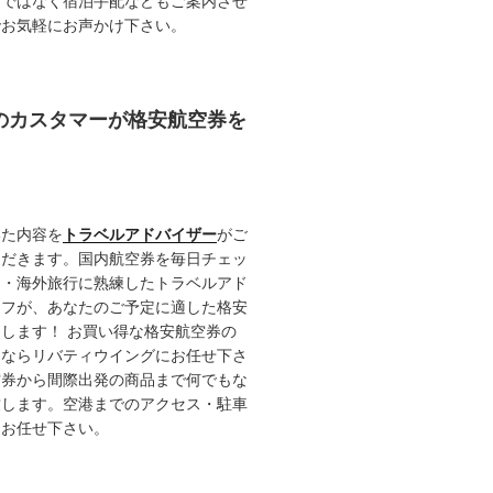
けではなく宿泊手配などもご案内させ
でお気軽にお声かけ下さい。
任のカスタマーが格安航空券を
いた内容を
トラベルアドバイザー
がご
ただきます。国内航空券を毎日チェッ
内・海外旅行に熟練したトラベルアド
ッフが、あなたのご予定に適した格安
します！ お買い得な格安航空券の
るならリバティウイングにお任せ下さ
空券から間際出発の商品まで何でもな
致します。空港までのアクセス・駐車
てお任せ下さい。