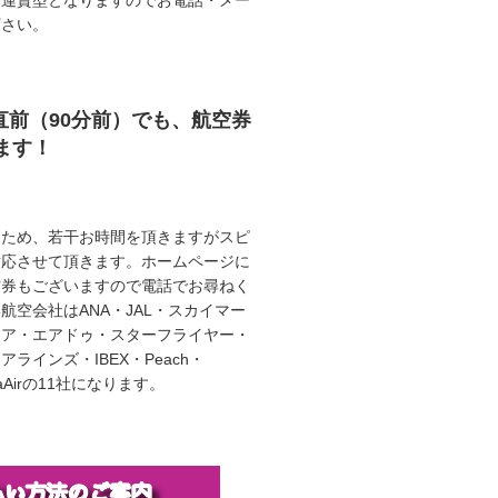
動運賃型となりますのでお電話・メー
下さい。
直前（90分前）でも、航空券
ます！
うため、若干お時間を頂きますがスピ
対応させて頂きます。ホームページに
空券もございますので電話でお尋ねく
航空会社はANA・JAL・スカイマー
エア・エアドゥ・スターフライヤー・
ラインズ・IBEX・Peach・
illaAirの11社になります。