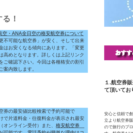
する！
本航空・ANA全日空の格安航空券について
更不可能な航空券」が安く、そして出来
金はお安くなる傾向にあります。「変更
は高めとなります。詳しくは上記リンク
をご確認下さい。今回は各種格安の割引
ご案内致します。
１.航空券
て頂いてお
空券の最安値比較検索で予約可能で
安心と信頼で創
けで片道料金・往復料金が表示され最安
立より航空券
（オンライン受付）また、
格安航空券
ので旅行のプ
が可能です。
電話予約が簡単な理由はコ