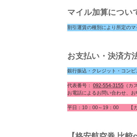
マイル加算につい
割引運賃の種別により所定のマ
お支払い・決済方
銀行振込・クレジット・コンビ
代表番号：
092-554-3155
（カ
お電話によるお問い合わせ、
平日：10：00～19：00 
【格安航空券 比較cl