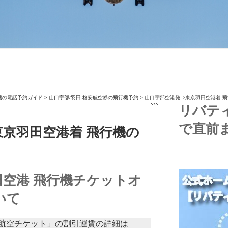
機の電話予約ガイド
>
山口宇部/羽田 格安航空券の飛行機予約
>
山口宇部空港発⇒東京羽田空港着 
```
リバテ
で直前
京羽田空港着 飛行機の
空港 飛行機チケットオ
いて
航空チケット」の割引運賃の詳細は