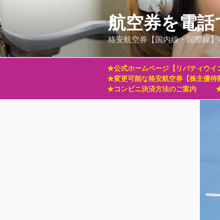
コ
ン
航空券を電話
テ
格安航空券【国内線・国際線】
ン
ツ
へ
★公式ホームページ【リバティウイ
ス
★変更可能な格安航空券【株主優待
キ
★コンビニ決済方法のご案内
ッ
プ