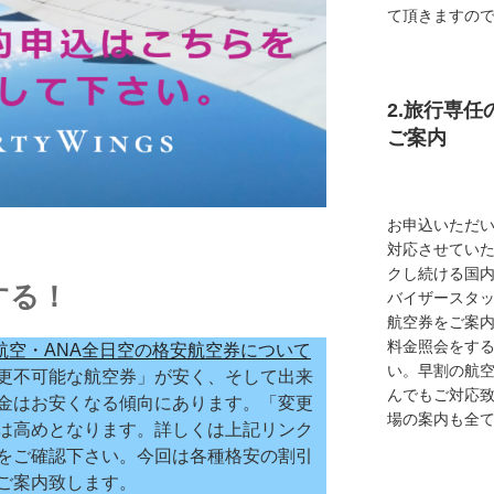
て頂きますの
2.旅行専
ご案内
お申込いただ
対応させてい
クし続ける国
する！
バイザースタ
航空券をご案内
料金照会をす
本航空・ANA全日空の格安航空券について
い。早割の航
更不可能な航空券」が安く、そして出来
んでもご対応
金はお安くなる傾向にあります。「変更
場の案内も全
は高めとなります。詳しくは上記リンク
をご確認下さい。今回は各種格安の割引
ご案内致します。