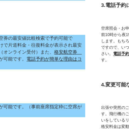
3.電話予
空席照会・お
前10時から夜
空券の最安値比較検索で予約可能で
します。もち
けで片道料金・往復料金が表示され最安
ですので、い
（オンライン受付）また、
格安航空券
さい。
電話予
が可能です。
電話予約が簡単な理由はコ
す。
4.変更可
が可能です。（事前座席指定枠に空席が
出張や突然の
す。飛行機の
いをしている
格安料金は変