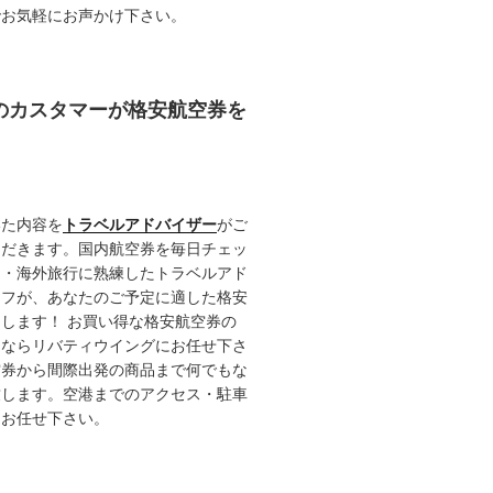
でお気軽にお声かけ下さい。
任のカスタマーが格安航空券を
いた内容を
トラベルアドバイザー
がご
ただきます。国内航空券を毎日チェッ
内・海外旅行に熟練したトラベルアド
ッフが、あなたのご予定に適した格安
します！ お買い得な格安航空券の
るならリバティウイングにお任せ下さ
空券から間際出発の商品まで何でもな
致します。空港までのアクセス・駐車
てお任せ下さい。