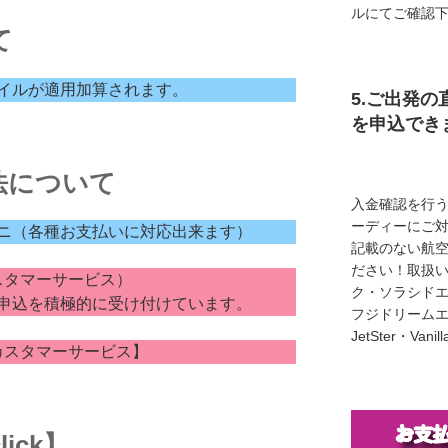
ルにてご確認
て
イルが適用加算されます。
5.ご出発の
を申込でき
法について
入金確認を行
ーディーにご
ニ（各種お支払いに対応出来ます）
記載のない航
ださい！取扱い
スタマーサービス）
ク・ソラシド
お申込を積極的に受け付けています。
フジドリームエア
JetSter・Van
【カスタマーサービス】
ick】