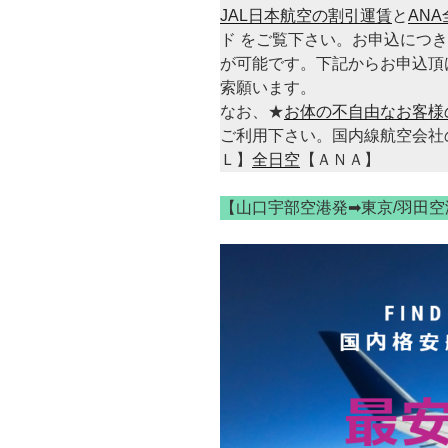
JAL日本航空の割引運賃
と
AN
ド をご覧下さい。お申込につ
が可能です。下記からお申込頂
索願います。
なお、★
お体の不自由なお客様
ご利用下さい。国内線航空会社
Ｌ】
全日空
【ＡＮＡ】
【山口宇部空港発➡東京/羽田空