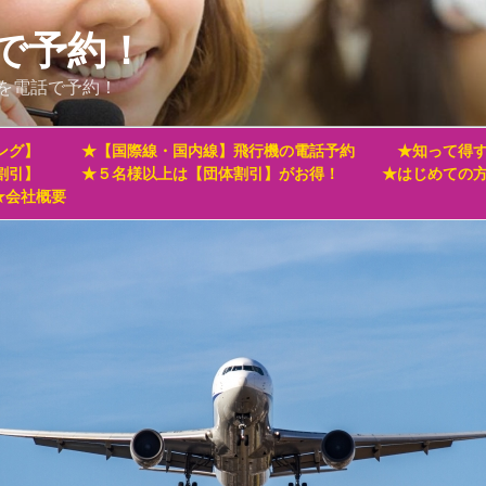
で予約！
を電話で予約！
ング】
★【国際線・国内線】飛行機の電話予約
★知って得す
割引】
★５名様以上は【団体割引】がお得！
★はじめての
★会社概要