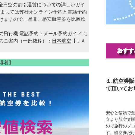
A全日空の割引運賃
についての詳しいガイ
きましては弊社オンライン予約と電話予約
けますので、是非、格安航空券を比較検
の飛行機 電話予約・メール予約ガイド
も
のご案内（一部抜粋）：
日本航空
【ＪＡ
港着】
１.航空券
て頂いてお
安心と信頼で創
立より航空券
ので旅行のプ
す。航空券だ