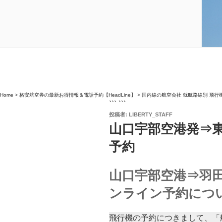
Home
>
格安航空券の最新お得情報＆電話予約【HeadLine】
>
国内線の航空会社 就航路線別 飛行
``` ```
投
投稿者:
LIBERTY_STAFF
稿
山口宇部空港発⇒東
日:
予約
山口宇部空港⇒羽田
ンライン予約につ
飛行機の予約につきまして、「