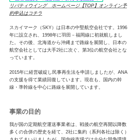
リバティウイング ホームページ【TOP】オンライン予
約申込はコチラ
スカイマーク（SKY）は日本の中堅航空会社です。1996
年に設立され、1998年に羽田－福岡線に初就航しまし
た。その後、北海道から沖縄まで路線を展開し、日本の
航空会社としては大手2社に次ぐ、第3位の航空会社とな
っています。
2015年に経営破綻し民事再生法を申請しましたが、ANA
の支援を得て業績回復しています。現在も、国内の幹
線・準幹線を中心に路線を展開しています。
事業の目的
我が国の定期航空運送事業者は、戦後の航空再開以降数
多くの合併の歴史を経て、2社に集約（系列各社は除く）
されてまいりましたが、国内線市場では十分な競争環境