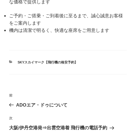
な価格で提供します
ご予約・ご搭乗・ご到着後に至るまで、誠心誠意お客様
をご案内します
機内は清潔で明るく、快適な座席をご用意します
カ
SKYスカイマーク【飛行機の格安予約】
テ
ゴ
リ
ー
投
前
前
稿
の
ADOエア・ドゥについて
ナ
投
ビ
稿
次
次
ゲ
の
大阪/伊丹空港発⇒出雲空港着 飛行機の電話予約
投
ー