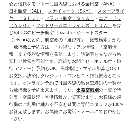
心と信頼をモットーに国内線における
全日空（ANA）
・
日本航空（JAL）
・
スカイマーク（SKY）
・
スターフライ
ヤー（ＳＦＪ）
・
ソラシド航空（ＳＮＡ）
・
エア・ドゥ
（ＡＤＯ）
・
フジドリームエアラインズ（ＦＤＡ）
をは
じめLCCのピーチ航空（peach)・
ジェットスター
（jetstar)
などの、航空券の「
選び方
」「比較検索」から
「
飛行機ご予約方法
」「お得なリアル情報」「空港情
報」まで多彩な情報を発信します。時刻表を見ながら格
安料金検索も可能です。詳細なお問合せ・ホテル付・旅
行（ツアー）予約もOK。座席指定・マイル加算もOK！
お支払い決済はクレジット・コンビニ・銀行振込となり
ます。オンライン予約では国内線の出発空港別の一覧か
ら飛行機を予約出来ます。また、
出発空港別
の一覧で時
刻表・空席状況・空港情報がご覧頂けます。お客様の飛
行機のご利用に纏わる不安と疑問に専門スタッフが100％
お答え致します。お気軽にお電話・メールにてお声かけ
下さい。