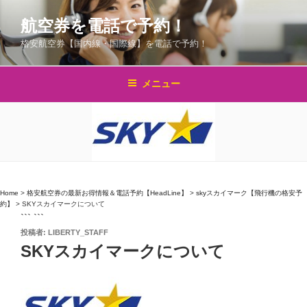
コ
航空券を電話で予約！
ン
テ
格安航空券【国内線・国際線】を電話で予約！
ン
ツ
メニュー
へ
ス
キ
ッ
プ
Home
>
格安航空券の最新お得情報＆電話予約【HeadLine】
>
skyスカイマーク【飛行機の格安予
約】
>
SKYスカイマークについて
``` ```
投
投稿者:
LIBERTY_STAFF
稿
SKYスカイマークについて
日: