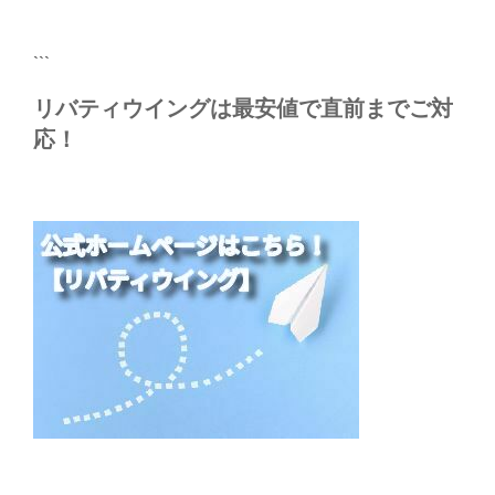
稿
シ
ョ
```
ン
リバティウイングは最安値で直前までご対
応！