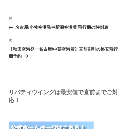
リ
ー
投
前
前
稿
の
名古屋/小牧空港発⇒新潟空港着 飛行機の時刻表
ナ
投
ビ
稿
次
次
ゲ
の
【秋田空港発ー名古屋/中部空港着】直前割引の格安飛行
投
ー
機予約
稿
シ
ョ
ン
```
リバティウイングは最安値で直前までご対
応！