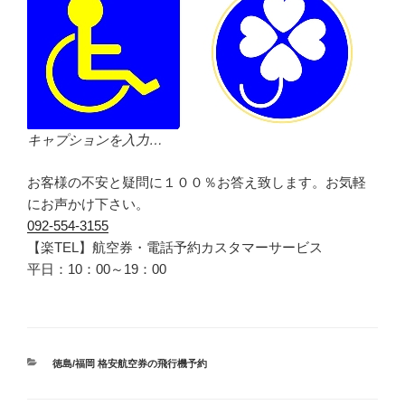
キャプションを入力…
お客様の不安と疑問に１００％お答え致します。お気軽
にお声かけ下さい。
092-554-3155
【楽TEL】航空券・電話予約カスタマーサービス
平日：10：00～19：00
カ
徳島/福岡 格安航空券の飛行機予約
テ
ゴ