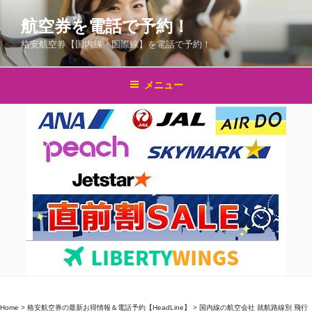
コ
航空券を電話で予約！
ン
テ
格安航空券【国内線・国際線】を電話で予約！
ン
ツ
メニュー
へ
ス
キ
ッ
プ
Home
>
格安航空券の最新お得情報＆電話予約【HeadLine】
>
国内線の航空会社 就航路線別 飛行