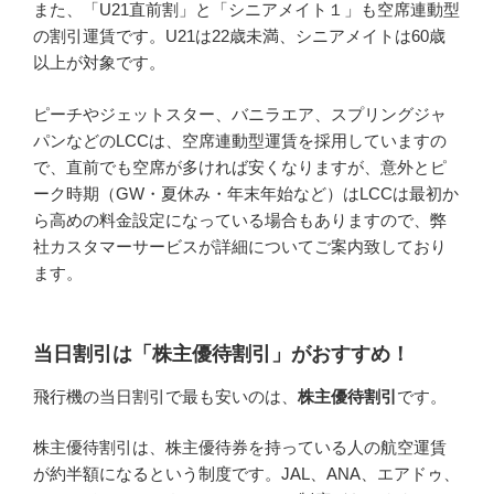
また、「U21直前割」と「シニアメイト１」も空席連動型
の割引運賃です。U21は22歳未満、シニアメイトは60歳
以上が対象です。
ピーチやジェットスター、バニラエア、スプリングジャ
パンなどのLCCは、空席連動型運賃を採用していますの
で、直前でも空席が多ければ安くなりますが、意外とピ
ーク時期（GW・夏休み・年末年始など）はLCCは最初か
ら高めの料金設定になっている場合もありますので、弊
社カスタマーサービスが詳細についてご案内致しており
ます。
当日割引は「株主優待割引」がおすすめ！
飛行機の当日割引で最も安いのは、
株主優待割引
です。
株主優待割引は、株主優待券を持っている人の航空運賃
が約半額になるという制度です。JAL、ANA、エアドゥ、