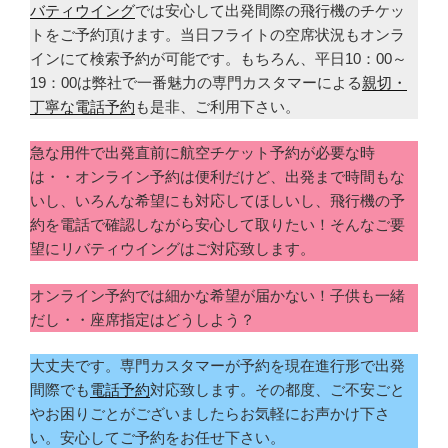
バティウイング
では安心して出発間際の飛行機のチケッ
トをご予約頂けます。当日フライトの空席状況もオンラ
インにて検索予約が可能です。もちろん、平日10：00～
19：00は弊社で一番魅力の専門カスタマーによる
親切・
丁寧な電話予約
も是非、ご利用下さい。
急な用件で出発直前に航空チケット予約が必要な時
は・・オンライン予約は便利だけど、出発まで時間もな
いし、いろんな希望にも対応してほしいし、飛行機の予
約を電話で確認しながら安心して取りたい！そんなご要
望にリバティウイングはご対応致します。
オンライン予約では細かな希望が届かない！子供も一緒
だし・・座席指定はどうしよう？
大丈夫です。専門カスタマーが予約を現在進行形で出発
間際でも
電話予約
対応致します。その都度、ご不安ごと
やお困りごとがございましたらお気軽にお声かけ下さ
い。安心してご予約をお任せ下さい。