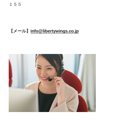
１５５
【メール】
info@libertywings.co.jp