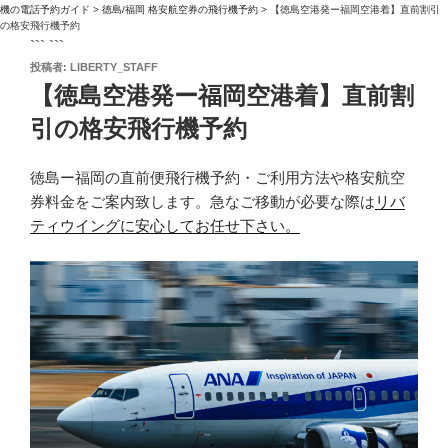
機の電話予約ガイド
>
徳島/福岡 格安航空券の飛行機予約
>
【徳島空港発ー福岡空港着】直前割引
の格安飛行機予約
``` ```
投
投稿者:
LIBERTY_STAFF
稿
【徳島空港発ー福岡空港着】直前割
日:
引の格安飛行機予約
徳島ー福岡の直前便飛行機予約・ご利用方法や格安航空
券料金をご案内致します。急なご移動が必要な際は
リバ
ティウイングに安心してお任せ下さい。