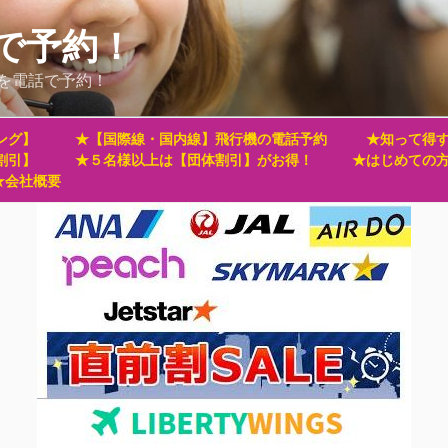
で予約！
を電話で予約！
ング】
★【国際線・国内線】飛行機の電話予約
★知って得す
割引】
★５名様以上は【団体割引】がお得！
★はじめての
★会社概要