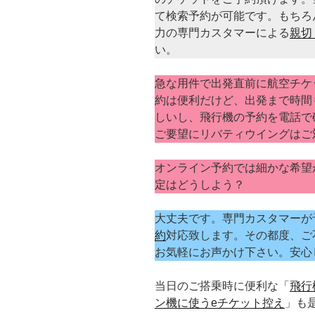
て検索予約が可能です。もちろん
力の専門カスタマーによる
親切
い。
急な用件で出発直前に航空チケ
約は便利だけど、出発まで時間
しいし、飛行機の予約を電話で
ご要望にリバティウイングはご
オンライン予約では細かな希望
定はどうしよう？
大丈夫です。専門カスタマーが
約
対応致します。その都度、ご
お気軽にお声かけ下さい。安心
当日のご搭乗時に便利な「
飛行
ン機に使うeチケット控え
」も