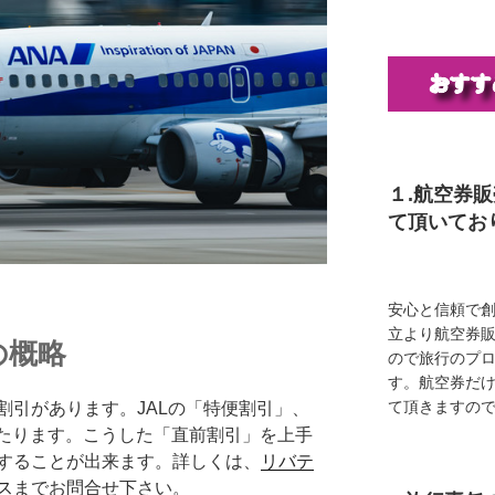
１.航空券
て頂いてお
安心と信頼で創
立より航空券
の概略
ので旅行のプ
す。航空券だ
て頂きますの
割引があります。JALの「特便割引」、
にあたります。こうした「直前割引」を上手
することが出来ます。詳しくは、
リバテ
ス
までお問合せ下さい。