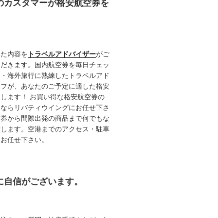
任のカスタマーが格安航空券を
いた内容を
トラベルアドバイザー
がご
ただきます。国内航空券を毎日チェッ
内・海外旅行に熟練したトラベルアド
ッフが、あなたのご予定に適した格安
します！ お買い得な格安航空券の
るならリバティウイングにお任せ下さ
空券から間際出発の商品まで何でもな
致します。空港までのアクセス・駐車
てお任せ下さい。
約に自信がございます。