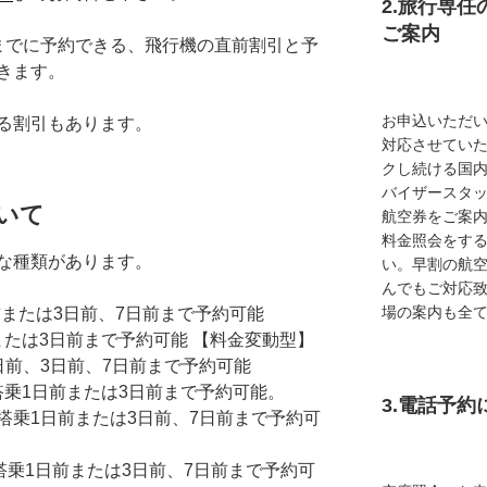
2.旅行専
ご案内
までに予約できる、飛行機の直前割引と予
きます。
お申込いただ
る割引もあります。
対応させてい
クし続ける国
バイザースタ
いて
航空券をご案内
料金照会をす
な種類があります。
い。早割の航
んでもご対応
場の案内も全
または3日前、7日前まで予約可能
前または3日前まで予約可能 【料金変動型】
日前、3日前、7日前まで予約可能
搭乗1日前または3日前まで予約可能。
3.電話予
搭乗1日前または3日前、7日前まで予約可
…搭乗1日前または3日前、7日前まで予約可