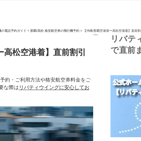
機の電話予約ガイド
>
那覇/高松 格安航空券の飛行機予約
>
【沖縄/那覇空港発ー高松空港着】直前
```
リバテ
で直前
ー高松空港着】直前割引
機予約・ご利用方法や格安航空券料金をご
要な際は
リバティウイングに安心してお