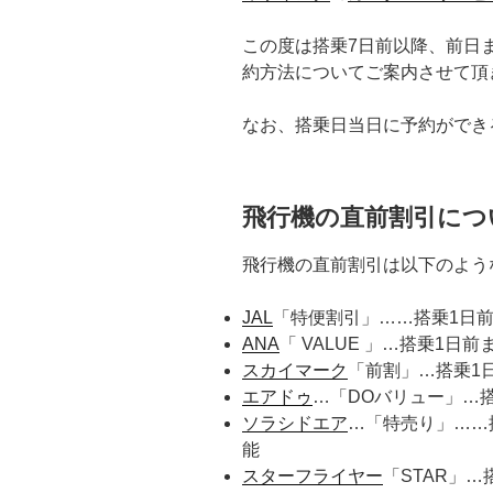
この度は搭乗7日前以降、前日
約方法についてご案内させて頂
なお、搭乗日当日に予約ができ
飛行機の直前割引につ
飛行機の直前割引は以下のよう
JAL
「特便割引」……搭乗1日前
ANA
「 VALUE 」…搭乗1日
スカイマーク
「前割」…搭乗1
エアドゥ
…「DOバリュー」…
ソラシドエア
…「特売り」……
能
スターフライヤー
「STAR」