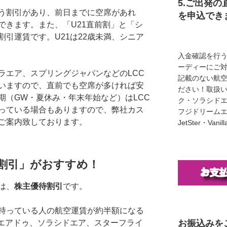
5.ご出発の
う割引があり、前日までに空席があれ
を申込でき
できます。また、「U21直前割」と「シ
引運賃です。U21は22歳未満、シニア
入金確認を行
ーディーにご
ラエア、スプリングジャパンなどのLCC
記載のない航
いますので、直前でも空席が多ければ安
ださい！取扱い
期（GW・夏休み・年末年始など）はLCC
ク・ソラシド
っている場合もありますので、弊社カス
フジドリームエア
ご案内致しております。
JetSter・Van
割引」がおすすめ！
は、
株主優待割引
です。
持っている人の航空運賃が約半額になる
お振込みを
、エアドゥ、ソラシドエア、スターフライ