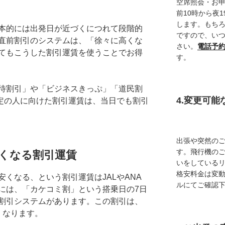
空席照会・お
前10時から夜
します。もち
本的には出発日が近づくにつれて段階的
ですので、い
直前割引のシステムは、「徐々に高くな
さい。
電話予
てもこうした割引運賃を使うことでお得
す。
待割引」や「ビジネスきっぷ」「道民割
4.変更可
定の人に向けた割引運賃は、当日でも割引
出張や突然の
す。飛行機の
くなる割引運賃
いをしている
格安料金は変
くなる、という割引運賃はJALやANA
ルにてご確認
には、「カケコミ割」という搭乗日の7日
割引システムがあります。この割引は、
くなります。