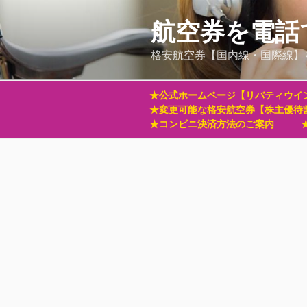
コ
ン
航空券を電話
テ
格安航空券【国内線・国際線】
ン
ツ
へ
★公式ホームページ【リバティウイ
ス
★変更可能な格安航空券【株主優待
キ
★コンビニ決済方法のご案内
ッ
プ