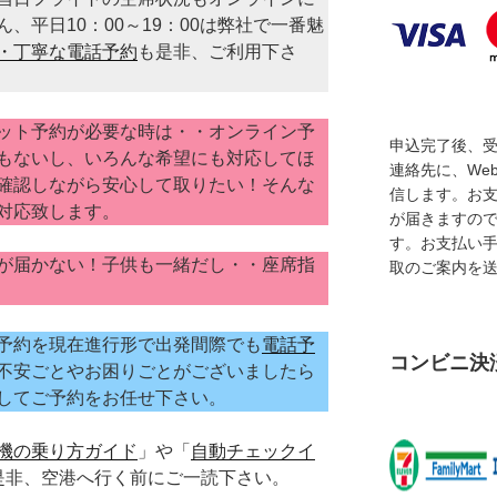
、平日10：00～19：00は弊社で一番魅
・丁寧な電話予約
も是非、ご利用下さ
ット予約が必要な時は・・オンライン予
申込完了後、
もないし、いろんな希望にも対応してほ
連絡先に、We
確認しながら安心して取りたい！そんな
信します。お
対応致します。
が届きますの
す。お支払い
が届かない！子供も一緒だし・・座席指
取のご案内を
予約を現在進行形で出発間際でも
電話予
コンビニ決
不安ごとやお困りごとがございましたら
してご予約をお任せ下さい。
機の乗り方ガイド
」や「
自動チェックイ
是非、空港へ行く前にご一読下さい。