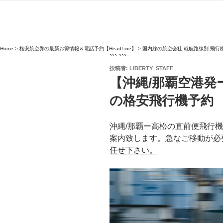
Home
>
格安航空券の最新お得情報＆電話予約【HeadLine】
>
国内線の航空会社 就航路線別 飛行
``` ```
投
投稿者:
LIBERTY_STAFF
稿
【沖縄/那覇空港発
日:
の格安飛行機予約
沖縄/那覇ー高松の直前便飛行
案内致します。急なご移動が必
任せ下さい。