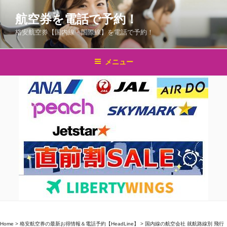
コ
航空券を電話で予約！
ン
テ
格安航空券【国内線・国際線】を電話で予約！
ン
ツ
メニュー
へ
ス
キ
ッ
プ
Home
>
格安航空券の最新お得情報＆電話予約【HeadLine】
>
国内線の航空会社 就航路線別 飛行