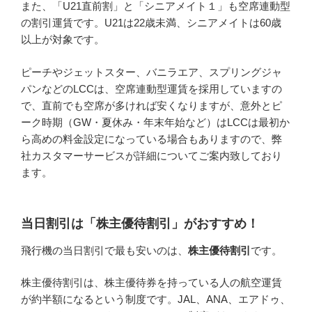
また、「U21直前割」と「シニアメイト１」も空席連動型
の割引運賃です。U21は22歳未満、シニアメイトは60歳
以上が対象です。
ピーチやジェットスター、バニラエア、スプリングジャ
パンなどのLCCは、空席連動型運賃を採用していますの
で、直前でも空席が多ければ安くなりますが、意外とピ
ーク時期（GW・夏休み・年末年始など）はLCCは最初か
ら高めの料金設定になっている場合もありますので、弊
社カスタマーサービスが詳細についてご案内致しており
ます。
当日割引は「株主優待割引」がおすすめ！
飛行機の当日割引で最も安いのは、
株主優待割引
です。
株主優待割引は、株主優待券を持っている人の航空運賃
が約半額になるという制度です。JAL、ANA、エアドゥ、