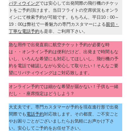
バティウイング
では安心して出発間際の飛行機のチケッ
トをご予約頂けます。当日フライトの空席状況もオンラ
インにて検索予約が可能です。もちろん、平日10：00～
19：00は弊社で一番魅力の専門カスタマーによる
親切・
丁寧な電話予約
も是非、ご利用下さい。
急な用件で出発直前に航空チケット予約が必要な時
は・・オンライン予約は便利だけど、出発まで時間もな
いし、いろんな希望にも対応してほしいし、飛行機の予
約を電話で確認しながら安心して取りたい！そんなご要
望にリバティウイングはご対応致します。
オンライン予約では細かな希望が届かない！子供も一緒
だし・・座席指定はどうしよう？
大丈夫です。専門カスタマーが予約を現在進行形で出発
間際でも
電話予約
対応致します。その都度、ご不安ごと
やお困りごとがございましたらお気軽にお声かけ下さ
い。安心してご予約をお任せ下さい。