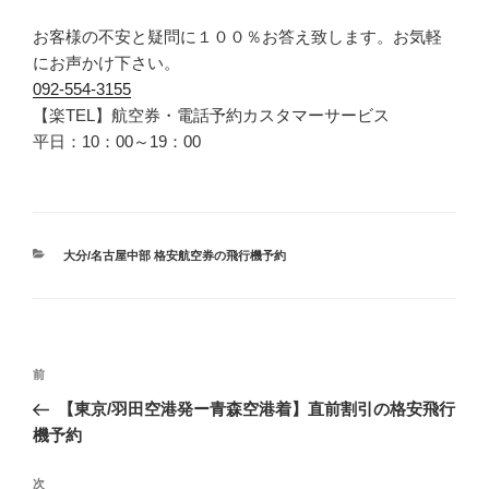
お客様の不安と疑問に１００％お答え致します。お気軽
にお声かけ下さい。
092-554-3155
【楽TEL】航空券・電話予約カスタマーサービス
平日：10：00～19：00
カ
大分/名古屋中部 格安航空券の飛行機予約
テ
ゴ
リ
ー
投
前
前
稿
の
【東京/羽田空港発ー青森空港着】直前割引の格安飛行
ナ
投
機予約
ビ
稿
ゲ
次
次