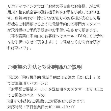
リバティウイング
では「お体の不自由なお客様」がご利
用頂く格安航空券の飛行機予約をお手伝い致しておりま
す。病気やけが・障がいがおありのお客様が安心して飛
行機をご利用頂けるように
電話予約
にて専門カスタマー
が飛行機のご予約手続きのお手伝いをさせて頂きます。
（耳や言葉に不自由なお客様へはメール・FAXにてご予約
をお手伝いさせて頂きます。）ご遠慮なくお問合せ頂け
れば幸いです。
ご要望の方法と対応時間のご説明
下記の「
飛行機予約 電話予約による注文【楽TEL】
」ま
でご連絡頂くパターンと
「お手配ご要望メール」を送信頂きカスタマーよりTELに
てご回答のパターンの
2通りで特別なご要望にご対応させて頂きます。
対応時間：平日営業日の10：00～19：00