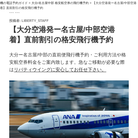
機の電話予約ガイド
>
大分/名古屋中部 格安航空券の飛行機予約
>
【大分空港発ー名古屋/中部空港
着】直前割引の格安飛行機予約
``` ```
投
投稿者:
LIBERTY_STAFF
稿
【大分空港発ー名古屋/中部空港
日:
着】直前割引の格安飛行機予約
大分ー名古屋/中部の直前便飛行機予約・ご利用方法や格
安航空券料金をご案内致します。急なご移動が必要な際
は
リバティウイングに安心してお任せ下さい。