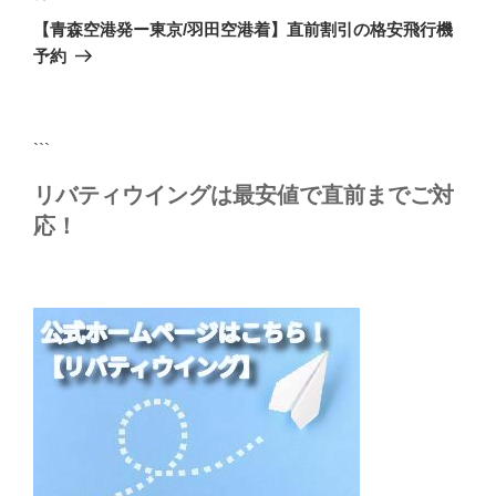
の
ー
【青森空港発ー東京/羽田空港着】直前割引の格安飛行機
投
シ
予約
稿
ョ
ン
```
リバティウイングは最安値で直前までご対
応！