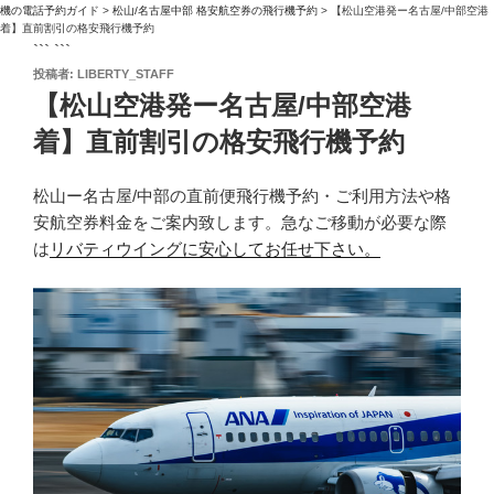
機の電話予約ガイド
>
松山/名古屋中部 格安航空券の飛行機予約
>
【松山空港発ー名古屋/中部空港
着】直前割引の格安飛行機予約
``` ```
投
投稿者:
LIBERTY_STAFF
稿
【松山空港発ー名古屋/中部空港
日:
着】直前割引の格安飛行機予約
松山ー名古屋/中部の直前便飛行機予約・ご利用方法や格
安航空券料金をご案内致します。急なご移動が必要な際
は
リバティウイングに安心してお任せ下さい。