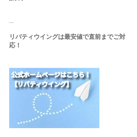
稿
ョ
ン
```
リバティウイングは最安値で直前までご対
応！