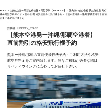
Home
>
格安航空券の最新お得情報＆電話予約【HeadLine】
>
国内線の航空会社 就航路線別 飛行
機の電話予約ガイド
>
熊本/那覇 格安航空券の飛行機予約
>
【熊本空港発ー沖縄/那覇空港着】直前
割引の格安飛行機予約
``` ```
投
投稿者:
LIBERTY_STAFF
稿
【熊本空港発ー沖縄/那覇空港着】
日:
直前割引の格安飛行機予約
熊本ー沖縄/那覇の直前便飛行機予約・ご利用方法や格安
航空券料金をご案内致します。急なご移動が必要な際は
リバティウイングに安心してお任せ下さい。