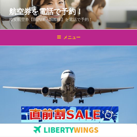
コ
航空券を電話で予約！
ン
テ
格安航空券【国内線・国際線】を電話で予約！
ン
ツ
メニュー
へ
ス
キ
ッ
プ