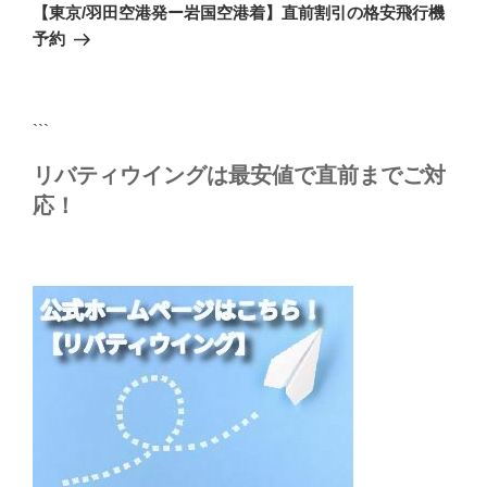
ゲ
の
【東京/羽田空港発ー岩国空港着】直前割引の格安飛行機
投
ー
予約
稿
シ
ョ
ン
```
リバティウイングは最安値で直前までご対
応！