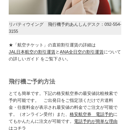
リバティウイング 飛行機予約あんしんデスク：092-554-
3155
★「航空チケット」の直前割引運賃の詳細は
JAL日本航空の割引運賃
と
ANA全日空の割引運賃
について
の詳しいガイド をご覧下さい。
飛行機ご予約方法
とても簡単です。下記の格安航空券の最安値比較検索で
予約可能です。 ご出発日をご指定頂くだけで片道料
金・往復料金が表示され最安値の料金でご注文が可能で
す。（オンライン受付）また、
格安航空券 電話予約
に
てもかんたんに注文が可能です。
電話予約が簡単な理由
はコチラ