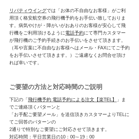
リバティウイング
では「お体の不自由なお客様」がご利
用頂く格安航空券の飛行機予約をお手伝い致しておりま
す。病気やけが・障がいがおありのお客様が安心して飛
行機をご利用頂けるように
電話予約
にて専門カスタマー
が飛行機のご予約手続きのお手伝いをさせて頂きます。
（耳や言葉に不自由なお客様へはメール・FAXにてご予約
をお手伝いさせて頂きます。）ご遠慮なくお問合せ頂け
れば幸いです。
ご要望の方法と対応時間のご説明
下記の「
飛行機予約 電話予約による注文【楽TEL】
」ま
でご連絡頂くパターンと
「お手配ご要望メール」を送信頂きカスタマーよりTELに
てご回答のパターンの
2通りで特別なご要望にご対応させて頂きます。
対応時間：平日営業日の10：00～19：00