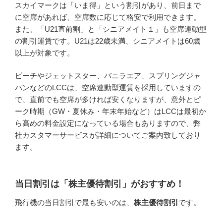
スカイマークは「いま得」という割引があり、前日まで
に空席があれば、空席数に応じて格安で利用できます。
また、「U21直前割」と「シニアメイト１」も空席連動型
の割引運賃です。U21は22歳未満、シニアメイトは60歳
以上が対象です。
ピーチやジェットスター、バニラエア、スプリングジャ
パンなどのLCCは、空席連動型運賃を採用していますの
で、直前でも空席が多ければ安くなりますが、意外とピ
ーク時期（GW・夏休み・年末年始など）はLCCは最初か
ら高めの料金設定になっている場合もありますので、弊
社カスタマーサービスが詳細についてご案内致しており
ます。
当日割引は「株主優待割引」がおすすめ！
飛行機の当日割引で最も安いのは、
株主優待割引
です。