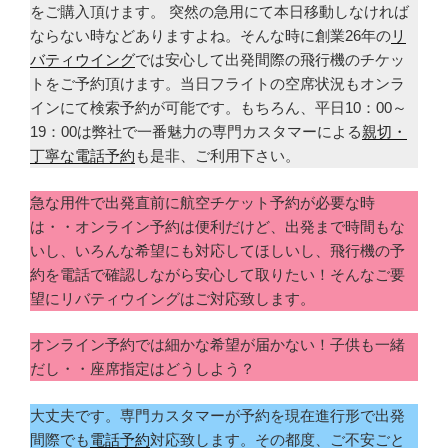
をご購入頂けます。 突然の急用にて本日移動しなければ
ならない時などありますよね。そんな時に創業26年の
リ
バティウイング
では安心して出発間際の飛行機のチケッ
トをご予約頂けます。当日フライトの空席状況もオンラ
インにて検索予約が可能です。もちろん、平日10：00～
19：00は弊社で一番魅力の専門カスタマーによる
親切・
丁寧な電話予約
も是非、ご利用下さい。
急な用件で出発直前に航空チケット予約が必要な時
は・・オンライン予約は便利だけど、出発まで時間もな
いし、いろんな希望にも対応してほしいし、飛行機の予
約を電話で確認しながら安心して取りたい！そんなご要
望にリバティウイングはご対応致します。
オンライン予約では細かな希望が届かない！子供も一緒
だし・・座席指定はどうしよう？
大丈夫です。専門カスタマーが予約を現在進行形で出発
間際でも
電話予約
対応致します。その都度、ご不安ごと