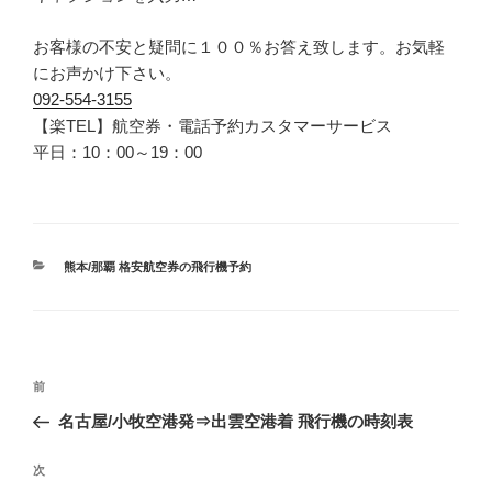
お客様の不安と疑問に１００％お答え致します。お気軽
にお声かけ下さい。
092-554-3155
【楽TEL】航空券・電話予約カスタマーサービス
平日：10：00～19：00
カ
熊本/那覇 格安航空券の飛行機予約
テ
ゴ
リ
ー
投
前
前
稿
の
名古屋/小牧空港発⇒出雲空港着 飛行機の時刻表
ナ
投
ビ
稿
次
次