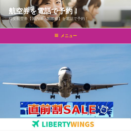
コ
航空券を電話で予約！
ン
テ
格安航空券【国内線・国際線】を電話で予約！
ン
ツ
メニュー
へ
ス
キ
ッ
プ