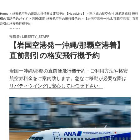
Home
>
格安航空券の最新お得情報＆電話予約【HeadLine】
>
国内線の航空会社 就航路線別 飛行
機の電話予約ガイド
>
岩国/那覇 格安航空券の飛行機予約
>
【岩国空港発ー沖縄/那覇空港着】直前
割引の格安飛行機予約
``` ```
投
投稿者:
LIBERTY_STAFF
稿
【岩国空港発ー沖縄/那覇空港着】
日:
直前割引の格安飛行機予約
岩国ー沖縄/那覇の直前便飛行機予約・ご利用方法や格安
航空券料金をご案内致します。急なご移動が必要な際は
リバティウイングに安心してお任せ下さい。