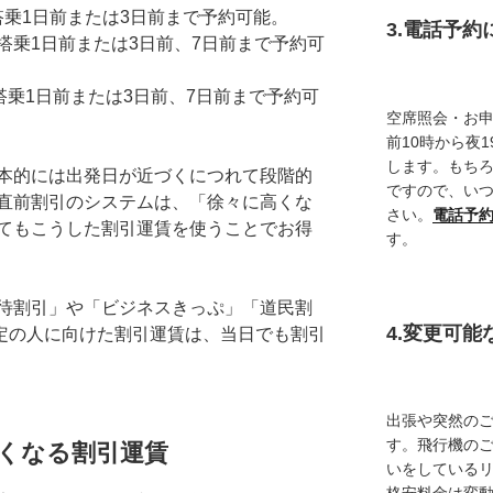
搭乗1日前または3日前まで予約可能。
3.電話予
搭乗1日前または3日前、7日前まで予約可
…搭乗1日前または3日前、7日前まで予約可
空席照会・お
前10時から夜
します。もち
本的には出発日が近づくにつれて段階的
ですので、い
直前割引のシステムは、「徐々に高くな
さい。
電話予
てもこうした割引運賃を使うことでお得
す。
待割引」や「ビジネスきっぷ」「道民割
4.変更可
定の人に向けた割引運賃は、当日でも割引
出張や突然の
す。飛行機の
くなる割引運賃
いをしている