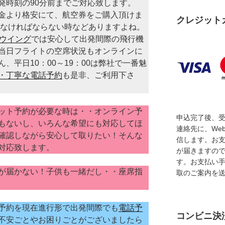
発時刻の90分前までご対応致します。
金より格安にて、航空券をご購入頂けま
クレジット
しなければならない時などありますよね。
ウイング
では安心して出発間際の飛行機
当日フライトの空席状況もオンラインに
、平日10：00～19：00は弊社で一番魅
・丁寧な電話予約
も是非、ご利用下さ
ット予約が必要な時は・・オンライン予
申込完了後、
もないし、いろんな希望にも対応してほ
連絡先に、We
確認しながら安心して取りたい！そんな
信します。お
対応致します。
が届きますの
す。お支払い
が届かない！子供も一緒だし・・座席指
取のご案内を
予約を現在進行形で出発間際でも
電話予
コンビニ決
不安ごとやお困りごとがございましたら