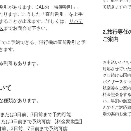
す。航空券だ
て頂きますの
割引があります。JALの「特便割引」、
にあたります。こうした「直前割引」を上手
することが出来ます。詳しくは、
リバテ
ス
までお問合せ下さい。
2.旅行専
ご案内
までに予約できる、飛行機の直前割引と予
きます。
お申込いただ
る割引もあります。
対応させてい
クし続ける国
バイザースタ
いて
航空券をご案内
料金照会をす
な種類があります。
い。早割の航
んでもご対応
場の案内も全
または3日前、7日前まで予約可能
前または3日前まで予約可能 【料金変動型】
日前、3日前、7日前まで予約可能