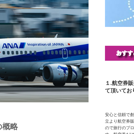
１.航空券
て頂いてお
安心と信頼で創
立より航空券
の概略
ので旅行のプ