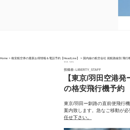
Home
>
格安航空券の最新お得情報＆電話予約【HeadLine】
>
国内線の航空会社 就航路線別 飛行
``` ```
投
投稿者:
LIBERTY_STAFF
稿
【東京/羽田空港発
日:
の格安飛行機予約
東京/羽田ー釧路の直前便飛行
案内致します。急なご移動が必
任せ下さい。