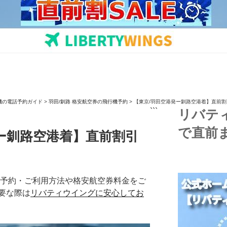
機の電話予約ガイド
>
羽田/釧路 格安航空券の飛行機予約
>
【東京/羽田空港発ー釧路空港着】直前
```
リバテ
で直前
ー釧路空港着】直前割引
機予約・ご利用方法や格安航空券料金をご
要な際は
リバティウイングに安心してお