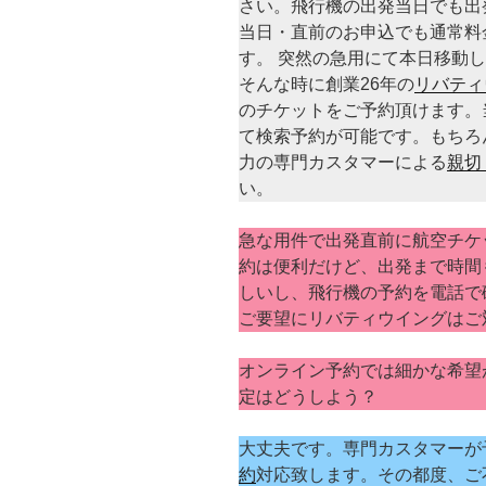
さい。飛行機の出発当日でも出
当日・直前のお申込でも通常料
す。 突然の急用にて本日移動
そんな時に創業26年の
リバティ
のチケットをご予約頂けます。
て検索予約が可能です。もちろん
力の専門カスタマーによる
親切
い。
急な用件で出発直前に航空チケ
約は便利だけど、出発まで時間
しいし、飛行機の予約を電話で
ご要望にリバティウイングはご
オンライン予約では細かな希望
定はどうしよう？
大丈夫です。専門カスタマーが
約
対応致します。その都度、ご