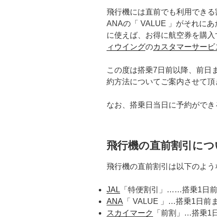
飛行機には直前でも利用できる
ANAの「 VALUE 」がそれ
に使えば、お得に航空券を購入
ィウイング
の
カスタマーサービ
この度は搭乗7日前以降、前日
約方法についてご案内させて頂
なお、搭乗日当日に予約ができ
飛行機の直前割引につ
飛行機の直前割引は以下のよう
JAL
「特便割引」……搭乗1日前
ANA
「 VALUE 」…搭乗1日
スカイマーク
「前割」…搭乗1