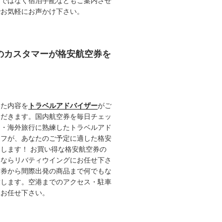
けではなく宿泊手配などもご案内させ
でお気軽にお声かけ下さい。
任のカスタマーが格安航空券を
いた内容を
トラベルアドバイザー
がご
ただきます。国内航空券を毎日チェッ
内・海外旅行に熟練したトラベルアド
ッフが、あなたのご予定に適した格安
します！ お買い得な格安航空券の
るならリバティウイングにお任せ下さ
空券から間際出発の商品まで何でもな
致します。空港までのアクセス・駐車
てお任せ下さい。