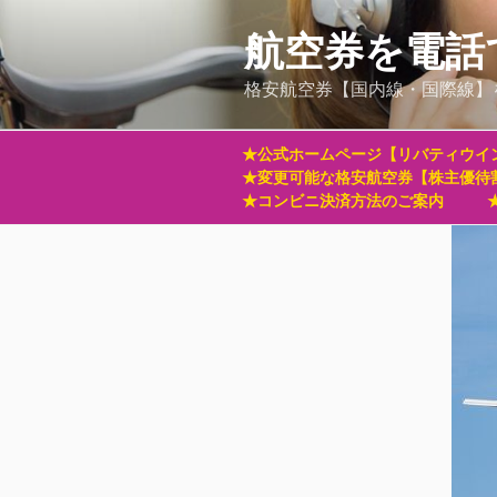
コ
ン
航空券を電話
テ
格安航空券【国内線・国際線】
ン
ツ
へ
★公式ホームページ【リバティウイ
ス
★変更可能な格安航空券【株主優待
キ
★コンビニ決済方法のご案内
ッ
プ