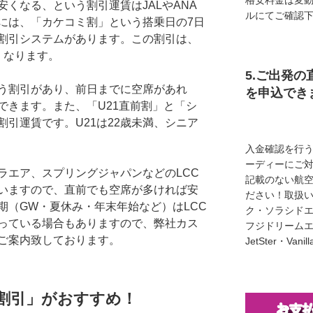
格安料金は変
くなる、という割引運賃はJALやANA
ルにてご確認
には、「カケコミ割」という搭乗日の7日
割引システムがあります。この割引は、
くなります。
5.ご出発の
う割引があり、前日までに空席があれ
を申込でき
できます。また、「U21直前割」と「シ
引運賃です。U21は22歳未満、シニア
入金確認を行
ーディーにご
ラエア、スプリングジャパンなどのLCC
記載のない航
いますので、直前でも空席が多ければ安
ださい！取扱い
期（GW・夏休み・年末年始など）はLCC
ク・ソラシド
っている場合もありますので、弊社カス
フジドリームエア
ご案内致しております。
JetSter・Van
割引」がおすすめ！