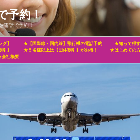
で予約！
を電話で予約！
ング】
★【国際線・国内線】飛行機の電話予約
★知って得す
割引】
★５名様以上は【団体割引】がお得！
★はじめての
★会社概要