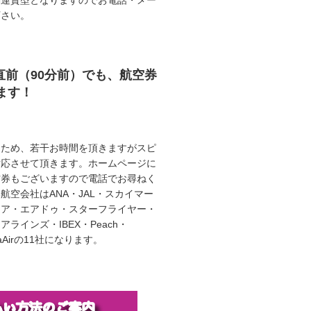
動運賃型となりますのでお電話・メー
下さい。
直前（90分前）でも、航空券
ます！
うため、若干お時間を頂きますがスピ
対応させて頂きます。ホームページに
空券もございますので電話でお尋ねく
航空会社はANA・JAL・スカイマー
エア・エアドゥ・スターフライヤー・
ラインズ・IBEX・Peach・
illaAirの11社になります。