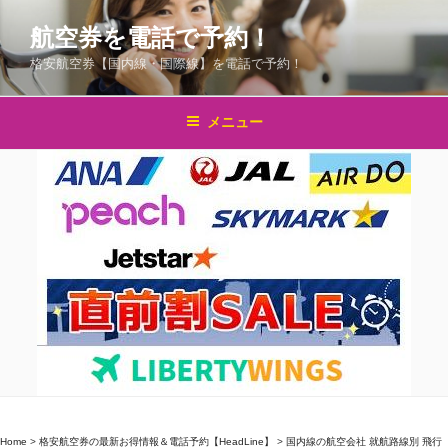
コ
航空券を電話で予約！
ン
テ
格安航空券【国内線・国際線】を電話で予約！
ン
ツ
メニュー
へ
ス
キ
ッ
プ
Home
>
格安航空券の最新お得情報＆電話予約【HeadLine】
>
国内線の航空会社 就航路線別 飛行