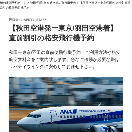
機の電話予約ガイド
>
秋田/羽田 格安航空券の飛行機予約
>
【秋田空港発ー東京/羽田空港着】直前
割引の格安飛行機予約
``` ```
投
投稿者:
LIBERTY_STAFF
稿
【秋田空港発ー東京/羽田空港着】
日:
直前割引の格安飛行機予約
秋田ー東京/羽田の直前便飛行機予約・ご利用方法や格安
航空券料金をご案内致します。急なご移動が必要な際は
リバティウイングに安心してお任せ下さい。