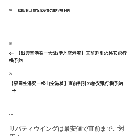
カ
秋田/羽田 格安航空券の飛行機予約
テ
ゴ
リ
ー
投
前
前
稿
の
【出雲空港発ー大阪/伊丹空港着】直前割引の格安飛行
ナ
投
機予約
ビ
稿
ゲ
次
次
の
ー
【福岡空港発ー松山空港着】直前割引の格安飛行機予約
投
シ
稿
ョ
ン
```
リバティウイングは最安値で直前までご対