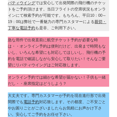
バティウイング
では安心して出発間際の飛行機のチケッ
トをご予約頂けます。当日フライトの空席状況もオンラ
インにて検索予約が可能です。もちろん、平日10：00～
19：00は弊社で一番魅力の専門カスタマーによる
親切・
丁寧な電話予約
も是非、ご利用下さい。
急な用件で出発直前に航空チケット予約が必要な時
は・・オンライン予約は便利だけど、出発まで時間もな
いし、いろんな希望にも対応してほしいし、飛行機の予
約を電話で確認しながら安心して取りたい！そんなご要
望にリバティウイングはご対応致します。
オンライン予約では細かな希望が届かない！子供も一緒
だし・・座席指定はどうしよう？
大丈夫です。専門カスタマーが予約を現在進行形で出発
間際でも
電話予約
対応致します。その都度、ご不安ごと
やお困りごとがございましたらお気軽にお声かけ下さ
い。安心してご予約をお任せ下さい。