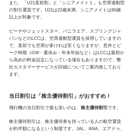
また、「U21直前割」と「シニアメイト１」も空席連動型
の割引運賃です。U21は22歳未満、シニアメイトは60歳
以上が対象です。
ピーチやジェットスター、バニラエア、スプリングジャ
パンなどのLCCは、空席連動型運賃を採用していますの
で、直前でも空席が多ければ安くなりますが、意外とピ
ーク時期（GW・夏休み・年末年始など）はLCCは最初か
ら高めの料金設定になっている場合もありますので、弊
社カスタマーサービスが詳細についてご案内致しており
ます。
当日割引は「株主優待割引」がおすすめ！
飛行機の当日割引で最も安いのは、
株主優待割引
です。
株主優待割引は、株主優待券を持っている人の航空運賃
が約半額になるという制度です。JAL、ANA、エアドゥ、