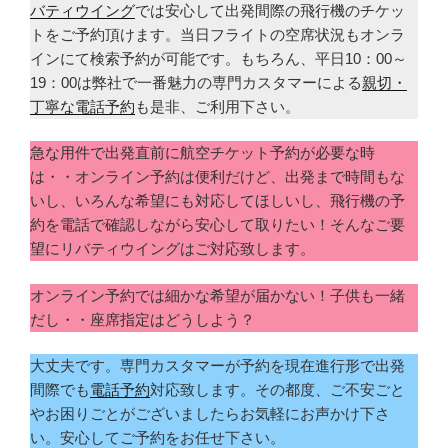
バティウイング
では安心して出発間際の飛行機のチケッ
トをご予約頂けます。当日フライトの空席状況もオンラ
インにて検索予約が可能です。もちろん、平日10：00～
19：00は弊社で一番魅力の専門カスタマーによる
親切・
丁寧な電話予約
も是非、ご利用下さい。
急な用件で出発直前に航空チケット予約が必要な時
は・・オンライン予約は便利だけど、出発まで時間もな
いし、いろんな希望にも対応してほしいし、飛行機の予
約を電話で確認しながら安心して取りたい！そんなご要
望にリバティウイングはご対応致します。
オンライン予約では細かな希望が届かない！子供も一緒
だし・・座席指定はどうしよう？
大丈夫です。専門カスタマーが予約を現在進行形で出発
間際でも
電話予約
対応致します。その都度、ご不安ごと
やお困りごとがございましたらお気軽にお声かけ下さ
い。安心してご予約をお任せ下さい。