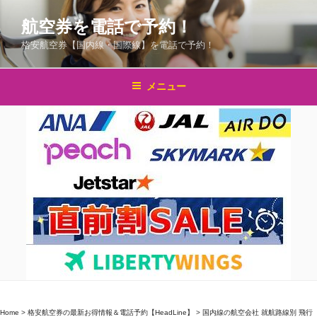
コ
航空券を電話で予約！
ン
テ
格安航空券【国内線・国際線】を電話で予約！
ン
ツ
メニュー
へ
ス
キ
ッ
プ
Home
>
格安航空券の最新お得情報＆電話予約【HeadLine】
>
国内線の航空会社 就航路線別 飛行