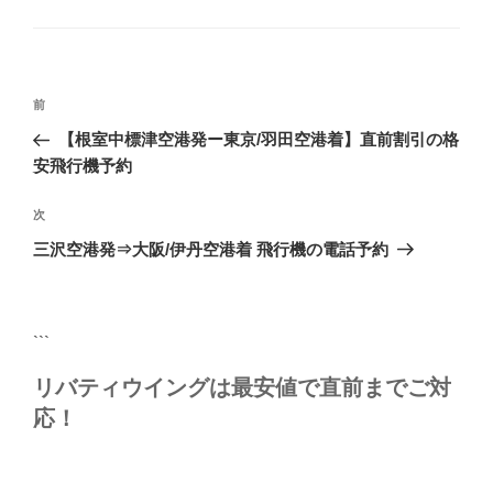
テ
ゴ
リ
ー
投
前
前
稿
の
【根室中標津空港発ー東京/羽田空港着】直前割引の格
ナ
投
安飛行機予約
ビ
稿
ゲ
次
次
の
ー
三沢空港発⇒大阪/伊丹空港着 飛行機の電話予約
投
シ
稿
ョ
ン
```
リバティウイングは最安値で直前までご対
応！