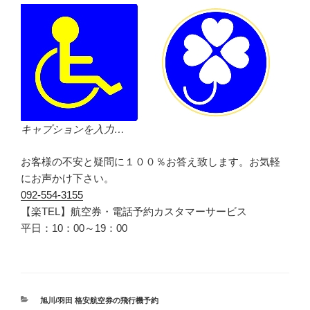
キャプションを入力…
お客様の不安と疑問に１００％お答え致します。お気軽
にお声かけ下さい。
092-554-3155
【楽TEL】航空券・電話予約カスタマーサービス
平日：10：00～19：00
カ
旭川/羽田 格安航空券の飛行機予約