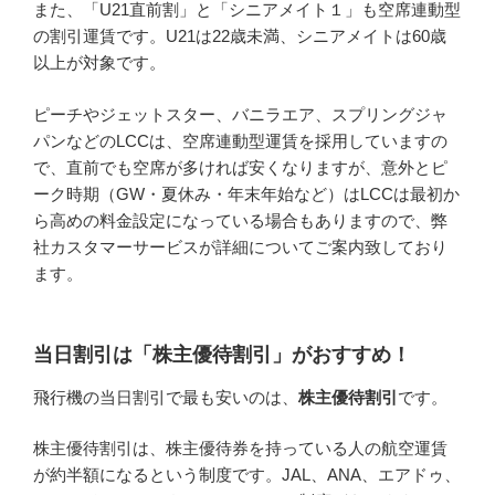
また、「U21直前割」と「シニアメイト１」も空席連動型
の割引運賃です。U21は22歳未満、シニアメイトは60歳
以上が対象です。
ピーチやジェットスター、バニラエア、スプリングジャ
パンなどのLCCは、空席連動型運賃を採用していますの
で、直前でも空席が多ければ安くなりますが、意外とピ
ーク時期（GW・夏休み・年末年始など）はLCCは最初か
ら高めの料金設定になっている場合もありますので、弊
社カスタマーサービスが詳細についてご案内致しており
ます。
当日割引は「株主優待割引」がおすすめ！
飛行機の当日割引で最も安いのは、
株主優待割引
です。
株主優待割引は、株主優待券を持っている人の航空運賃
が約半額になるという制度です。JAL、ANA、エアドゥ、