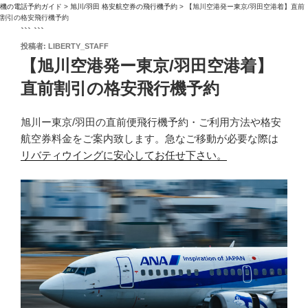
機の電話予約ガイド
>
旭川/羽田 格安航空券の飛行機予約
>
【旭川空港発ー東京/羽田空港着】直前
割引の格安飛行機予約
``` ```
投
投稿者:
LIBERTY_STAFF
稿
【旭川空港発ー東京/羽田空港着】
日:
直前割引の格安飛行機予約
旭川ー東京/羽田の直前便飛行機予約・ご利用方法や格安
航空券料金をご案内致します。急なご移動が必要な際は
リバティウイングに安心してお任せ下さい。