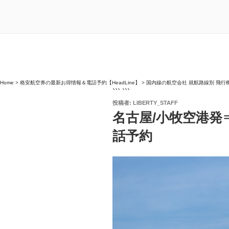
Home
>
格安航空券の最新お得情報＆電話予約【HeadLine】
>
国内線の航空会社 就航路線別 飛行
``` ```
投
投稿者:
LIBERTY_STAFF
稿
名古屋/小牧空港発
日:
話予約