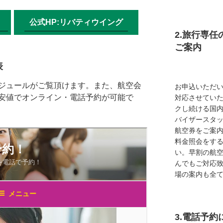
】
公式HP:リバティウイング
2.旅行専
ご案内
表
ジュールがご覧頂けます。また、航空会
お申込いただ
安値でオンライン・電話予約が可能で
対応させてい
クし続ける国
バイザースタ
航空券をご案内
料金照会をす
い。早割の航
んでもご対応
場の案内も全
3.電話予