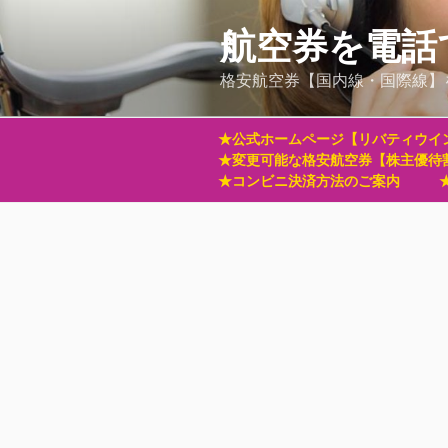
コ
ン
航空券を電話
テ
格安航空券【国内線・国際線】
ン
ツ
へ
★公式ホームページ【リバティウイ
ス
★変更可能な格安航空券【株主優待
キ
★コンビニ決済方法のご案内
ッ
プ