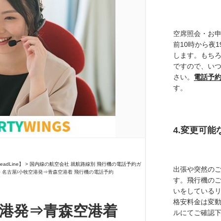
空席照会・お
前10時から夜
します。もち
ですので、い
さい。
電話予
す。
4.変更可
出張や突然の
す。飛行機の
いをしている
格安料金は変
ルにてご確認