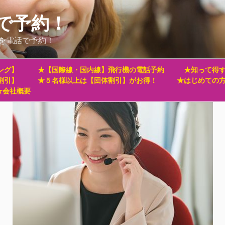
で予約！
を電話で予約！
ング】
★【国際線・国内線】飛行機の電話予約
★知って得す
割引】
★５名様以上は【団体割引】がお得！
★はじめての
★会社概要