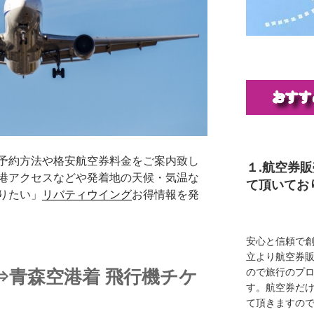
予約方法や格安航空券料金をご案内致し
１.航空券
港アクセスなどや発着地の天候・気温な
て頂いてお
りたい」
リバティウイング
お得情報を発
安心と信頼で創
立より航空券
⇒青森空港着 飛行機チケ
ので旅行のプ
す。航空券だ
て頂きますの