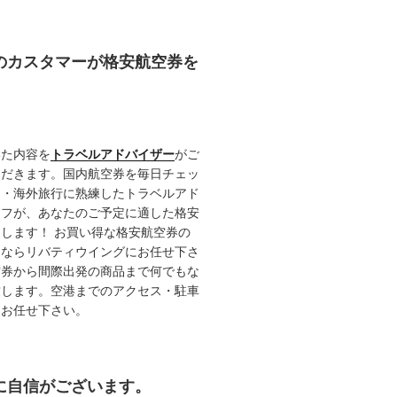
任のカスタマーが格安航空券を
いた内容を
トラベルアドバイザー
がご
ただきます。国内航空券を毎日チェッ
内・海外旅行に熟練したトラベルアド
ッフが、あなたのご予定に適した格安
します！ お買い得な格安航空券の
るならリバティウイングにお任せ下さ
空券から間際出発の商品まで何でもな
致します。空港までのアクセス・駐車
てお任せ下さい。
約に自信がございます。