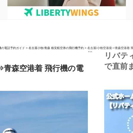
機の電話予約ガイド
>
名古屋小牧/青森 格安航空券の飛行機予約
>
名古屋/小牧空港発⇒青森空港着 
```
リバテ
で直前
⇒青森空港着 飛行機の電