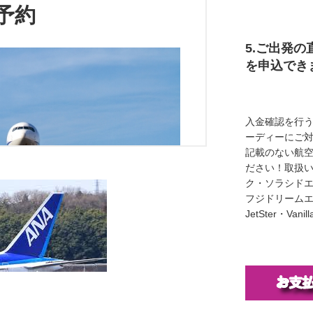
5.ご出発の
を申込でき
入金確認を行
ーディーにご
記載のない航
ださい！取扱い
ク・ソラシド
フジドリームエア
JetSter・Van