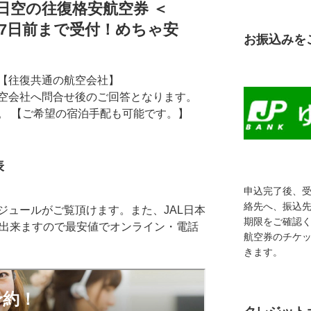
全日空の往復格安航空券 ＜
ご搭乗7日前まで受付！めちゃ安
お振込みを
【往復共通の航空会社】
空会社へ問合せ後のご回答となります。
。 【ご希望の宿泊手配も可能です。】
表
申込完了後、
絡先へ、振込
ジュールがご覧頂けます。また、JAL日本
期限をご確認
も出来ますので最安値でオンライン・電話
航空券のチケ
きます。