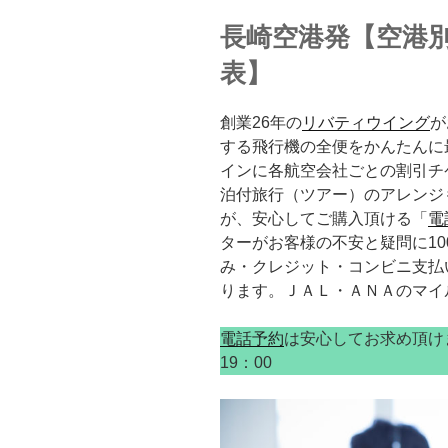
長崎空港発【空港別
表】
創業26年の
リバティウイング
が
する飛行機の全便をかんたんに
インに各航空会社ごとの割引チ
泊付旅行（ツアー）のアレンジ
が、安心してご購入頂ける「
電
ターがお客様の不安と疑問に1
み・クレジット・コンビニ支払
ります。ＪＡＬ・ＡＮＡのマイ
電話予約
は安心してお求め頂けます。
19：00