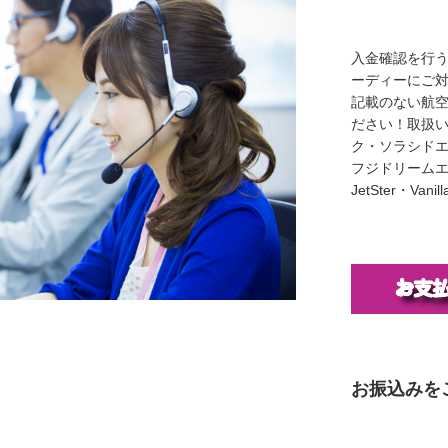
入金確認を行
ーディーにご
記載のない航
ださい！取扱い
ク・ソラシド
フジドリームエア
JetSter・Van
お振込みを