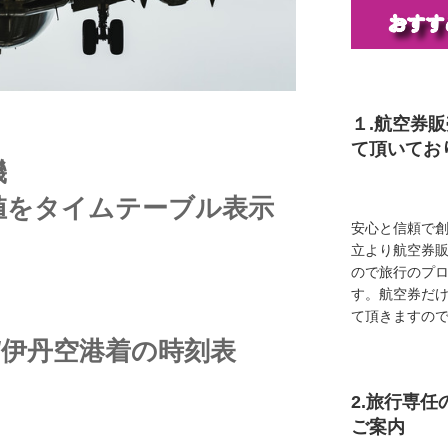
１.航空券
て頂いてお
機
値をタイムテーブル表示
安心と信頼で創
立より航空券
ので旅行のプ
す。航空券だ
て頂きますの
/伊丹空港着の時刻表
2.旅行専
ご案内