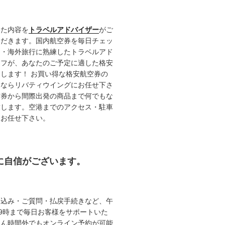
いた内容を
トラベルアドバイザー
がご
ただきます。国内航空券を毎日チェッ
内・海外旅行に熟練したトラベルアド
ッフが、あなたのご予定に適した格安
します！ お買い得な格安航空券の
るならリバティウイングにお任せ下さ
空券から間際出発の商品まで何でもな
致します。空港までのアクセス・駐車
てお任せ下さい。
約に自信がございます。
申込み・ご質問・払戻手続きなど、午
19時まで毎日お客様をサポートいた
ろん時間外でもオンライン予約が可能