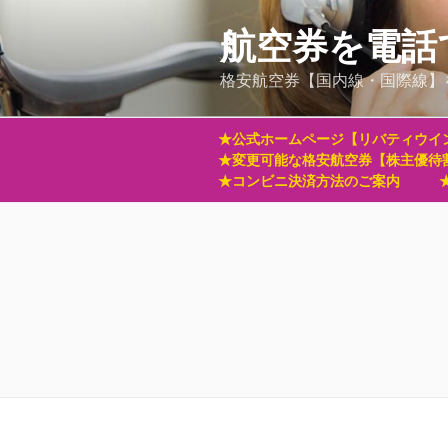
コ
ン
航空券を電話
テ
格安航空券【国内線・国際線】
ン
ツ
へ
★公式ホームページ【リバティウイ
ス
★変更可能な格安航空券【株主優待
キ
★コンビニ決済方法のご案内
ッ
プ