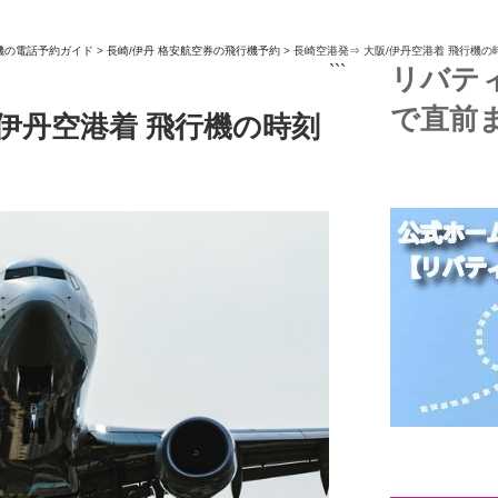
機の電話予約ガイド
>
長崎/伊丹 格安航空券の飛行機予約
>
長崎空港発⇒ 大阪/伊丹空港着 飛行機の
```
リバテ
で直前
/伊丹空港着 飛行機の時刻