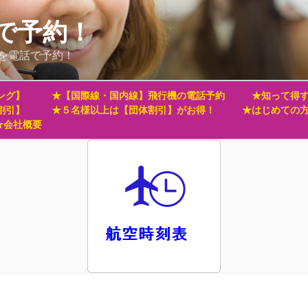
で予約！
を電話で予約！
ング】
★【国際線・国内線】飛行機の電話予約
★知って得す
割引】
★５名様以上は【団体割引】がお得！
★はじめての
★会社概要