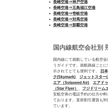
長崎空港⇒神戸空港
長崎空港⇒五島福江空港
長崎空港⇒壱岐空港
長崎空港⇒対馬空港
長崎空港⇒那覇空港
国内線航空会社別 
国内線にて就航している航空会
うガイドです。就航路線ごとに
示されてとても便利です。
日本
ク(Skymark)
、
ジェットスター(Je
エア（Solaseed Air)
、
エアド
（Star Flyer）
、
フジドリームエ
安航空券の電話予約の仕方や料
ております。直前割引運賃も対
ています。