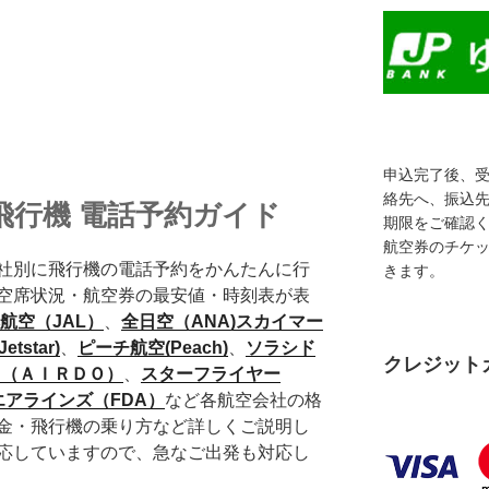
申込完了後、
絡先へ、振込
飛行機 電話予約ガイド
期限をご確認
航空券のチケ
社別に飛行機の電話予約をかんたんに行
きます。
空席状況・航空券の最安値・時刻表が表
航空（JAL）
、
全日空（ANA)
スカイマー
tstar)
、
ピーチ航空(Peach)
、
ソラシド
クレジット
ゥ（ＡＩＲＤＯ）
、
スターフライヤー
アラインズ（FDA）
など各航空会社の格
金・飛行機の乗り方など詳しくご説明し
応していますので、急なご出発も対応し