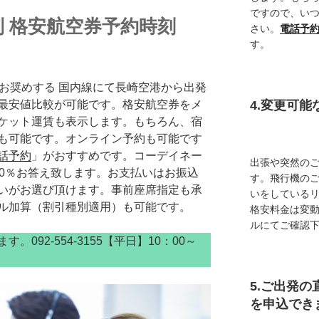
ですので、い
 格安航空券予約時刻
さい。
電話予
す。
お奨めする 国内線にて長崎空港から出発
最安値比較が可能です。格安航空券をメ
4.変更可
ケット運賃も表示します。もちろん、宿
も可能です。オンライン予約も可能です
話予約
」がおすすめです。コーデイネー
出張や突然の
00％お答え致します。お支払いはお振込
す。飛行機の
いがお選び頂けます。事前座席指定も承
いをしている
ル加算（割引種別適用）も可能です。
格安料金は変
ルにてご確認
092-554-3155【平日】10：00～
5.ご出発の
を申込でき