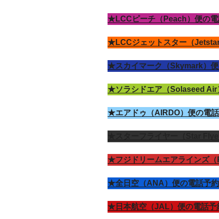
★LCCピーチ（Peach）便
★LCCジェットスター（Jets
★スカイマーク（Skymark
★ソラシドエア（Solaseed 
★エアドゥ（AIRDO）便の電
★スターフライヤー（Star F
★フジドリームエアラインズ（
★全日空（ANA）便の電話予
★日本航空（JAL）便の電話