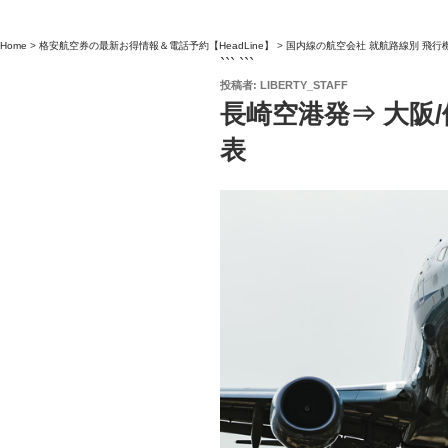
Home
>
格安航空券の最新お得情報＆電話予約【HeadLine】
>
国内線の航空会社 就航路線別 飛行
``` ```
投
投稿者:
LIBERTY_STAFF
稿
長崎空港発⇒ 大阪
日:
表