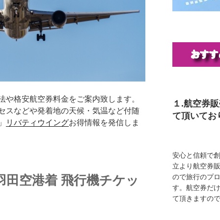
法や格安航空券料金をご案内致します。
１.航空券
セスなどや発着地の天候・気温など付随
て頂いてお
」
リバティウイング
お得情報を発信しま
安心と信頼で創
立より航空券
羽田空港着 飛行機チケッ
ので旅行のプ
す。航空券だ
て頂きますの