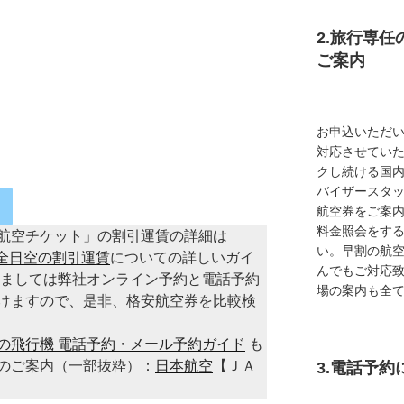
2.旅行専
ご案内
お申込いただ
対応させてい
クし続ける国
バイザースタ
航空券をご案内
料金照会をす
航空チケット」の割引運賃の詳細は
い。早割の航
A全日空の割引運賃
についての詳しいガイ
んでもご対応
きましては弊社オンライン予約と電話予約
場の案内も全
けますので、是非、格安航空券を比較検
の飛行機 電話予約・メール予約ガイド
も
のご案内（一部抜粋）：
日本航空
【ＪＡ
3.電話予