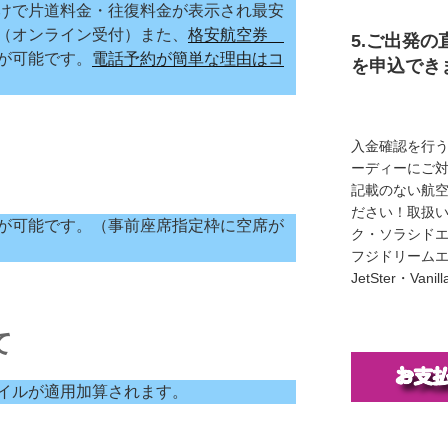
けで片道料金・往復料金が表示され最安
（オンライン受付）また、
格安航空券
5.ご出発の
が可能です。
電話予約が簡単な理由はコ
を申込でき
入金確認を行
ーディーにご
記載のない航
ださい！取扱い
が可能です。（事前座席指定枠に空席が
ク・ソラシド
フジドリームエア
JetSter・Van
て
イルが適用加算されます。