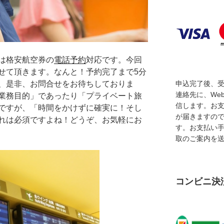
は格安航空券の
電話予約
対応です。今回
せて頂きます。なんと！予約完了まで5分
、是非、お問合せをお待ちしておりま
申込完了後、
連絡先に、We
業務目的」であったり「プライベート旅
信します。お
ですが、「時間をかけずに確実に！そし
が届きますの
れは必須ですよね！どうぞ、お気軽にお
す。お支払い
取のご案内を
コンビニ決