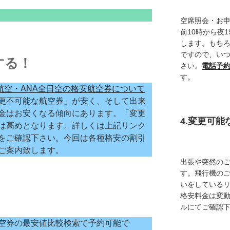
空席照会・お
前10時から夜
します。もち
ですので、い
する！
さい。
電話予
す。
本航空・ANA全日空の格安航空券について
更不可能な航空券」が安く、そして出来
金はお安くなる傾向にあります。「変更
4.変更可
は高めとなります。詳しくは上記リンク
をご確認下さい。今回は各種格安の割引
ご案内致します。
出張や突然の
す。飛行機の
いをしている
格安料金は変
ルにてご確認
空券の最安値比較検索で予約可能で