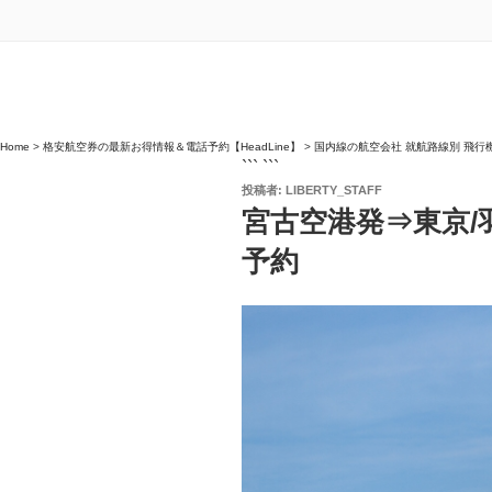
Home
>
格安航空券の最新お得情報＆電話予約【HeadLine】
>
国内線の航空会社 就航路線別 飛行
``` ```
投
投稿者:
LIBERTY_STAFF
稿
宮古空港発⇒東京/
日:
予約