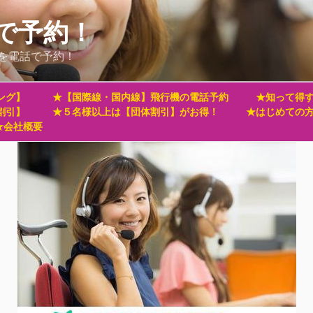
で予約！
を電話で予約！
ング】
★【国際線・国内線】飛行機の電話予約
★知って得す
割引】
★５名様以上は【団体割引】がお得！
★はじめての
★会社概要