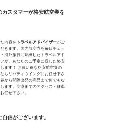
任のカスタマーが格安航空券を
いた内容を
トラベルアドバイザー
がご
ただきます。国内航空券を毎日チェッ
内・海外旅行に熟練したトラベルアド
ッフが、あなたのご予定に適した格安
します！ お買い得な格安航空券の
るならリバティウイングにお任せ下さ
空券から間際出発の商品まで何でもな
致します。空港までのアクセス・駐車
てお任せ下さい。
約に自信がございます。