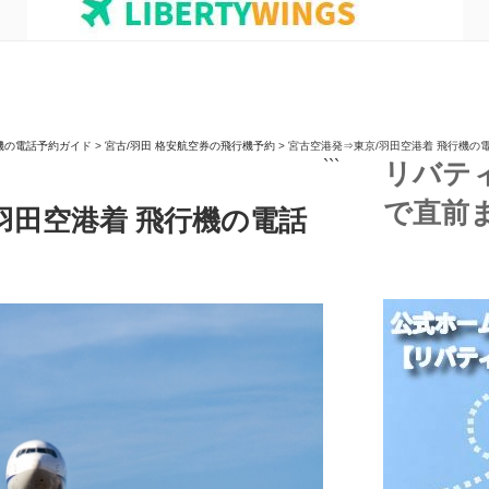
機の電話予約ガイド
>
宮古/羽田 格安航空券の飛行機予約
>
宮古空港発⇒東京/羽田空港着 飛行機の
```
リバテ
で直前
羽田空港着 飛行機の電話