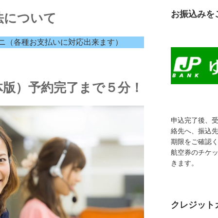
お振込みを
法について
ニ（各種お支払いに対応出来ます）
体版）予約完了まで５分！
申込完了後、
絡先へ、振込
期限をご確認
航空券のチケ
きます。
クレジット