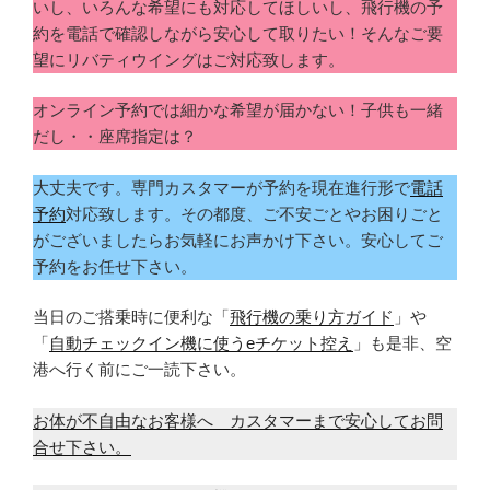
いし、いろんな希望にも対応してほしいし、飛行機の予
約を電話で確認しながら安心して取りたい！そんなご要
望にリバティウイングはご対応致します。
オンライン予約では細かな希望が届かない！子供も一緒
だし・・座席指定は？
大丈夫です。専門カスタマーが予約を現在進行形で
電話
予約
対応致します。その都度、ご不安ごとやお困りごと
がございましたらお気軽にお声かけ下さい。安心してご
予約をお任せ下さい。
当日のご搭乗時に便利な「
飛行機の乗り方ガイド
」や
「
自動チェックイン機に使うeチケット控え
」も是非、空
港へ行く前にご一読下さい。
お体が不自由なお客様へ カスタマーまで安心してお問
合せ下さい。