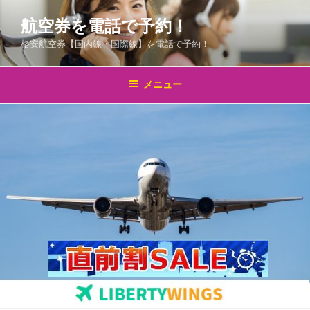
コ
航空券を電話で予約！
ン
テ
格安航空券【国内線・国際線】を電話で予約！
ン
ツ
メニュー
へ
ス
キ
ッ
プ