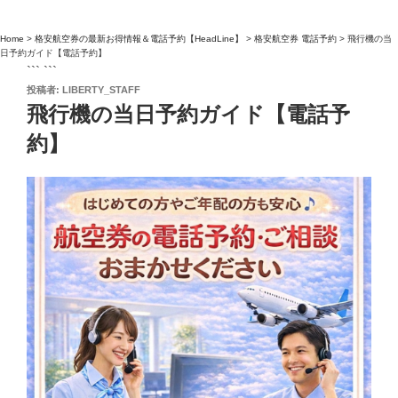
Home
>
格安航空券の最新お得情報＆電話予約【HeadLine】
>
格安航空券 電話予約
>
飛行機の当
日予約ガイド【電話予約】
``` ```
投
投稿者:
LIBERTY_STAFF
稿
飛行機の当日予約ガイド【電話予
日:
約】