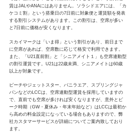
賃はJALやANAにはありません。ソラシドエアには、「カ
ケコミ割」という搭乗日の7日前に対象便と運賃額を発表
する割引システムがあります。この割引は、空席が多い
と7日前に価格が安くなります。
スカイマークは「いま得」という割引があり、前日まで
に空席があれば、空席数に応じて格安で利用できます。
また、「U21直前割」と「シニアメイト１」も空席連動型
の割引運賃です。U21は22歳未満、シニアメイトは60歳
以上が対象です。
ピーチやジェットスター、バニラエア、スプリングジャ
パンなどのLCCは、空席連動型運賃を採用していますの
で、直前でも空席が多ければ安くなりますが、意外とピ
ーク時期（GW・夏休み・年末年始など）はLCCは最初か
ら高めの料金設定になっている場合もありますので、弊
社カスタマーサービスが詳細についてご案内致しており
ます。