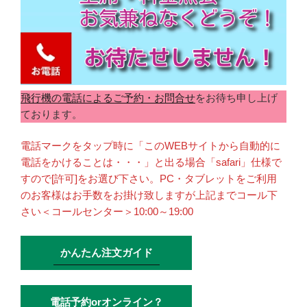
飛行機の電話によるご予約・お問合せ
をお待ち申し上げ
ております。
電話マークをタップ時に「このWEBサイトから自動的に
電話をかけることは・・・」と出る場合「safari」仕様で
すので[許可]をお選び下さい。PC・タブレットをご利用
のお客様はお手数をお掛け致しますが上記までコール下
さい＜コールセンター＞10:00～19:00
かんたん注文ガイド
電話予約orオンライン？