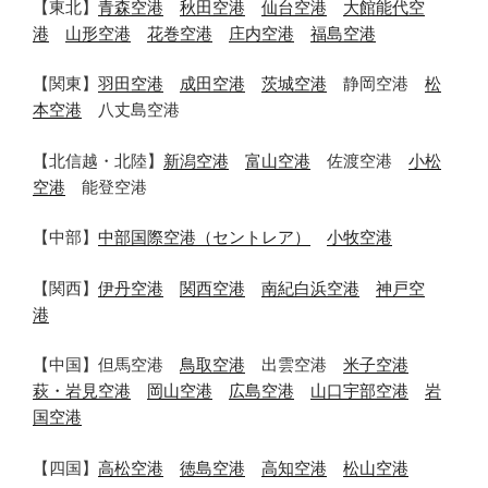
【東北】
青森空港
秋田空港
仙台空港
大館能代空
港
山形空港
花巻空港
庄内空港
福島空港
【関東】
羽田空港
成田空港
茨城空港
静岡空港
松
本空港
八丈島空港
【北信越・北陸】
新潟空港
富山空港
佐渡空港
小松
空港
能登空港
【中部】
中部国際空港（セントレア）
小牧空港
【関西】
伊丹空港
関西空港
南紀白浜空港
神戸空
港
【中国】但馬空港
鳥取空港
出雲空港
米子空港
萩・岩見空港
岡山空港
広島空港
山口宇部空港
岩
国空港
【四国】
高松空港
徳島空港
高知空港
松山空港