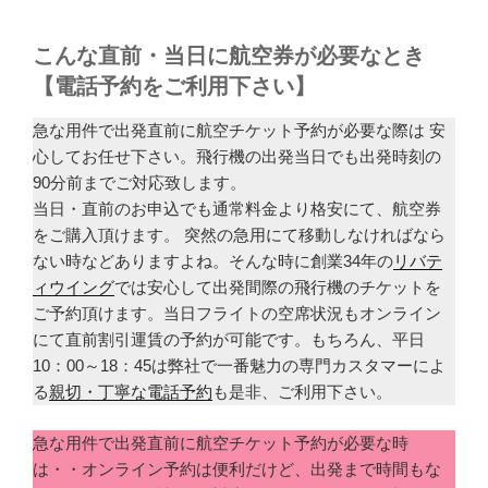
こんな直前・当日に航空券が必要なとき
【電話予約をご利用下さい】
急な用件で出発直前に航空チケット予約が必要な際は 安
心してお任せ下さい。飛行機の出発当日でも出発時刻の
90分前までご対応致します。
当日・直前のお申込でも通常料金より格安にて、航空券
をご購入頂けます。 突然の急用にて移動しなければなら
ない時などありますよね。そんな時に創業34年の
リバテ
ィウイング
では安心して出発間際の飛行機のチケットを
ご予約頂けます。当日フライトの空席状況もオンライン
にて直前割引運賃の予約が可能です。もちろん、平日
10：00～18：45は弊社で一番魅力の専門カスタマーによ
る
親切・丁寧な電話予約
も是非、ご利用下さい。
急な用件で出発直前に航空チケット予約が必要な時
は・・オンライン予約は便利だけど、出発まで時間もな