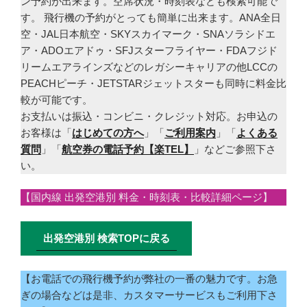
ン予約が出来ます。空席状況・時刻表なども検索可能で
す。 飛行機の予約がとっても簡単に出来ます。ANA全日
空・JAL日本航空・SKYスカイマーク・SNAソラシドエ
ア・ADOエアドゥ・SFJスターフライヤー・FDAフジド
リームエアラインズなどのレガシーキャリアの他LCCの
PEACHピーチ・JETSTARジェットスターも同時に料金比
較が可能です。
お支払いは振込・コンビニ・クレジット対応。お申込の
お客様は「
はじめての方へ
」「
ご利用案内
」「
よくある
質問
」「
航空券の電話予約【楽TEL】
」などご参照下さ
い。
【国内線 出発空港別 料金・時刻表・比較詳細ページ】
出発空港別 検索TOPに戻る
【お電話での飛行機予約が弊社の一番の魅力です。お急
ぎの場合などは是非、カスタマーサービスもご利用下さ