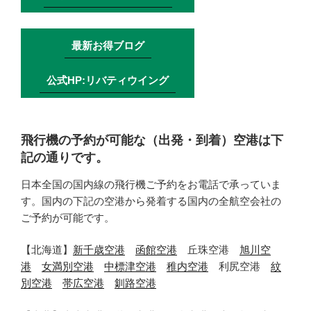
最新お得ブログ
公式HP:リバティウイング
飛行機の予約が可能な（出発・到着）空港は下
記の通りです。
日本全国の国内線の飛行機ご予約をお電話で承っていま
す。国内の下記の空港から発着する国内の全航空会社の
ご予約が可能です。
【北海道】
新千歳空港
函館空港
丘珠空港
旭川空
港
女満別空港
中標津空港
稚内空港
利尻空港
紋
別空港
帯広空港
釧路空港