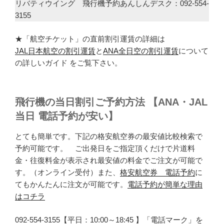
リバティウイング 飛行機予約あんしんデスク：092-554-
3155
★「航空チケット」の直前割引運賃の詳細は
JAL日本航空の割引運賃
と
ANA全日空の割引運賃
について
の詳しいガイド をご覧下さい。
飛行機の当日割引ご予約方法 【ANA・JAL
当日 電話予約が安い】
とても簡単です。下記の格安航空券の最安値比較検索で
予約可能です。 ご出発日をご指定頂くだけで片道料
金・往復料金が表示され最安値の料金でご注文が可能で
す。（オンライン受付）また、
格安航空券 電話予約
に
てもかんたんに注文が可能です。
電話予約が簡単な理由
はコチラ
092-554-3155【平日：10:00～18:45 】「電話マーク」を