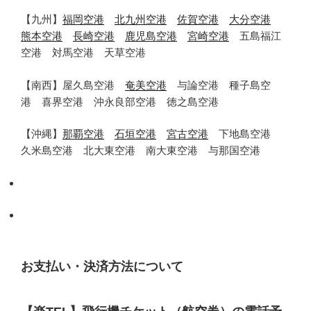
【九州】
福岡空港
北九州空港
佐賀空港
大分空港
熊本空港
長崎空港
鹿児島空港
宮崎空港
五島福江
空港 対馬空港 天草空港
【南西】屋久島空港
奄美空港
与論空港 種子島空
港 喜界空港 沖永良部空港 徳之島空港
【沖縄】
那覇空港
石垣空港
宮古空港
下地島空港
久米島空港 北大東空港 南大東空港 与那国空港
お支払い・決済方法について