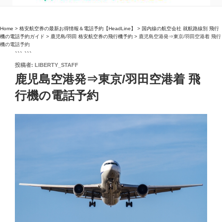
Home
>
格安航空券の最新お得情報＆電話予約【HeadLine】
>
国内線の航空会社 就航路線別 飛行
機の電話予約ガイド
>
鹿児島/羽田 格安航空券の飛行機予約
>
鹿児島空港発⇒東京/羽田空港着 飛行
機の電話予約
``` ```
投
投稿者:
LIBERTY_STAFF
稿
鹿児島空港発⇒東京/羽田空港着 飛
日:
行機の電話予約