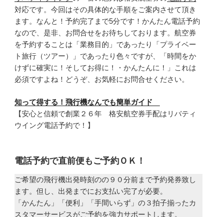
対応です。今回はその具体的な手順をご案内させて頂き
ます。なんと！予約完了まで5分です！かんたん電話予約
なので、是非、お問合せをお待ちしております。航空券
を予約することは「業務目的」であったり「プライベー
ト旅行（ツアー）」であったり色々ですが、「時間をか
けずに確実に！そしてお得に！・かんたんに！」これは
必須ですよね！どうぞ、お気軽にお問合せください。
知って得する！飛行機なんでも簡単ガイド
【安心と信頼で創業２６年 格安航空券手配はリバティ
ウイング電話予約で！】
電話予約で直前便もご予約ＯＫ！
ご希望の飛行機出発時刻のの９０分前まで予約発券致し
ます。但し、出発までにお支払い完了が必要。
「かんたん」「便利」「手間いらず」の３拍子揃ったカ
スタマーサービスがご予約を強力サポートします。