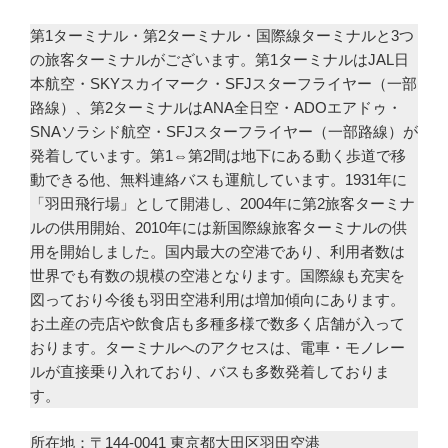
第1ターミナル・第2ターミナル・国際線ターミナルと3つ
の旅客ターミナルがございます。第1ターミナルはJAL日
本航空・SKYスカイマーク・SFJスターフライヤー（一部
路線）、第2ターミナルはANA全日空・ADOエアドゥ・
SNAソラシド航空・SFJスターフライヤー（一部路線）が
発着しています。第1⇔第2間は地下にある動く歩道で移
動できる他、無料連絡バスも運航しています。1931年に
「羽田飛行場」として開港し、2004年に第2旅客ターミナ
ルの供用開始、2010年には新国際線旅客ターミナルの供
用を開始しました。国内最大の空港であり、利用者数は
世界でも有数の規模の空港となります。国際線も充実を
図っており今後も羽田空港利用は増加傾向にあります。
お土産の売店や飲食店も多種多様で数多く店舗が入って
おります。ターミナルへのアクセスは、電車・モノレー
ルが直接乗り入れており、バスも多数発着しておりま
す。
所在地：〒144-0041 東京都大田区羽田空港