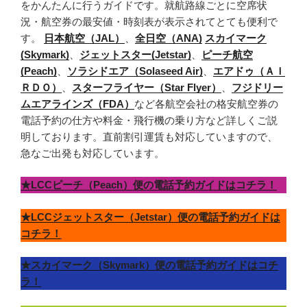
をかんたんに行うガイドです。就航路線ごとに空席状
況・航空券の最安値・時刻表が表示されてとても便利で
す。
日本航空（JAL）
、
全日空（ANA)
スカイマーク
(Skymark)
、
ジェットスター(Jetstar)
、
ピーチ航空
(Peach)
、
ソラシドエア（Solaseed Air)
、
エアドゥ（ＡＩ
ＲＤＯ）
、
スターフライヤー（Star Flyer）
、
フジドリー
ムエアラインズ（FDA）
など各航空会社の格安航空券の
電話予約の仕方や料金・飛行機の乗り方など詳しくご説
明しております。直前割引運賃も対応していますので、
急なご出発も対応しています。
★LCCピーチ（Peach）便の電話予約ガイドはコチラ！
★LCCジェットスター（Jetstar）便の電話予約ガイドは
コチラ！
★スカイマーク（Skymark）便の電話予約ガイドはコチ
ラ！