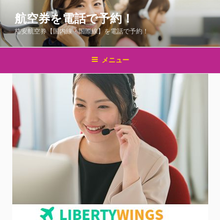
コ
航空券を電話で予約！
ン
テ
格安航空券【国内線・国際線】を電話で予約！
ン
ツ
メニュー
へ
ス
キ
ッ
プ