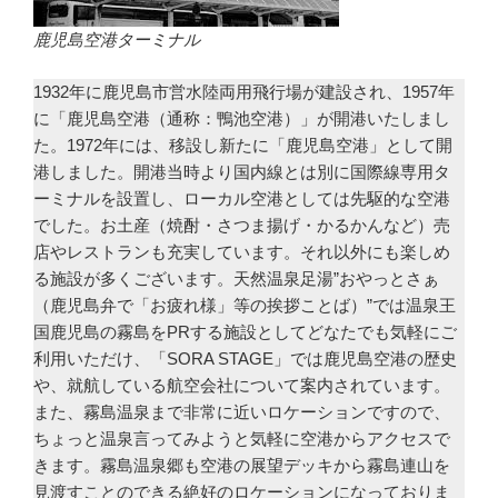
鹿児島空港ターミナル
1932年に鹿児島市営水陸両用飛行場が建設され、1957年
に「鹿児島空港（通称：鴨池空港）」が開港いたしまし
た。1972年には、移設し新たに「鹿児島空港」として開
港しました。開港当時より国内線とは別に国際線専用タ
ーミナルを設置し、ローカル空港としては先駆的な空港
でした。お土産（焼酎・さつま揚げ・かるかんなど）売
店やレストランも充実しています。それ以外にも楽しめ
る施設が多くございます。天然温泉足湯”おやっとさぁ
（鹿児島弁で「お疲れ様」等の挨拶ことば）”では温泉王
国鹿児島の霧島をPRする施設としてどなたでも気軽にご
利用いただけ、「SORA STAGE」では鹿児島空港の歴史
や、就航している航空会社について案内されています。
また、霧島温泉まで非常に近いロケーションですので、
ちょっと温泉言ってみようと気軽に空港からアクセスで
きます。霧島温泉郷も空港の展望デッキから霧島連山を
見渡すことのできる絶好のロケーションになっておりま