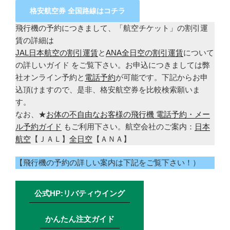
格安航空券 全国路線はコチラ
飛行機の予約につきまして、「航空チケット」の割引運
賃の詳細は
JAL日本航空の割引運賃
と
ANA全日空の割引運賃
について
の詳しいガイド をご覧下さい。お申込につきましては弊
社オンライン予約と
電話予約
が可能です。下記からお申
込頂けますので、是非、格安航空券を比較検索願いま
す。
なお、★
お体の不自由なお客様の飛行機 電話予約・メー
ル予約ガイド
もご利用下さい。航空会社のご案内：
日本
航空
【ＪＡＬ】
全日空
【ＡＮＡ】
【飛行機の予約の詳しい案内は下記をご覧下さい！）
公式HP:リバティウイング
かんたん注文ガイド