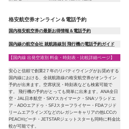
格安航空券オンライン＆電話予約
国内格安航空券の最新お得情報＆電話予約
国内線の航空会社 就航路線別 飛行機の電話予約ガイド
【国内線 出発空港別 料金・時刻表・比較詳細ページ】
安心と信頼で創業2７年のリバティウイングがお奨めする
国内線における、全就航路線の格安航空券がオンライン
予約が出来ます。空席状況・時刻表なども検索可能で
す。 飛行機の予約がとっても簡単に出来ます。ANA全日
空・JAL日本航空・SKYスカイマーク・SNAソラシドエ
ア・ADOエアドゥ・SFJスターフライヤー・FDAフジド
リームエアラインズなどのレガシーキャリアの他LCCの
PEACHピーチ・JETSTARジェットスターも同時に料金比
較が可能です。