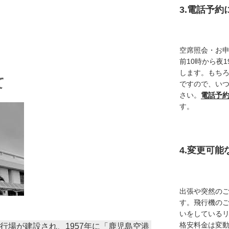
3.電話予
空席照会・お
前10時から夜
します。もち
て
ですので、い
さい。
電話予
す。
4.変更可
出張や突然の
す。飛行機の
いをしている
格安料金は変
飛行場が建設され、1957年に「鹿児島空港