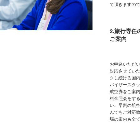
て頂きますの
2.旅行専
ご案内
お申込いただ
対応させてい
クし続ける国
バイザースタ
航空券をご案内
料金照会をす
い。早割の航
んでもご対応
場の案内も全