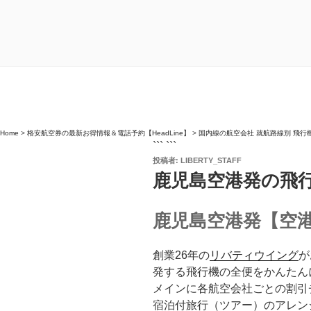
Home
>
格安航空券の最新お得情報＆電話予約【HeadLine】
>
国内線の航空会社 就航路線別 飛行
``` ```
投
投稿者:
LIBERTY_STAFF
稿
鹿児島空港発の飛
日:
鹿児島空港発【空港
創業26年の
リバティウイング
が
発する飛行機の全便をかんたん
メインに各航空会社ごとの割引
宿泊付旅行（ツアー）のアレン