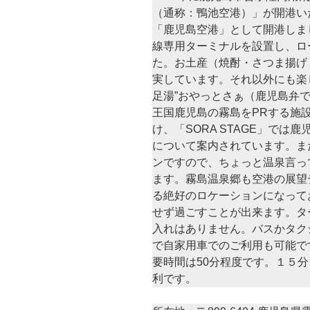
（通称：鴨池空港）」が開港いた
「鹿児島空港」として開港しま
線専用ターミナルを設置し、ロ
た。お土産（焼酎・さつま揚げ
実しています。それ以外にも楽
足湯”おやっとさぁ（鹿児島弁
王国鹿児島の霧島をPRする施
け、「SORA STAGE」で
について案内されています。ま
ンですので、ちょっと温泉言っ
ます。霧島温泉郷も空港の展望
る絶好のロケーションになって
せず過ごすことが出来ます。タ
入れはありません。バスかタク
で自家用車でのご利用も可能で
要時間は50分程度です。１５
利です。