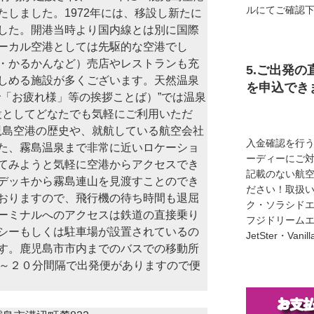
ルにてご確認
しました。1972年には、移設し新たに
した。開港当時より国内線とは別に国際
ーカル空港としては先駆的な空港でし
・かるかんなど）売店やレストランも充
5.ご出発の
しめる施設が多くございます。天然温泉
を申込でき
で「お疲れ様」等の挨拶ことば）”では温泉
設としてどなたでも気軽にご利用いただ
は鹿児島空港の歴史や、就航している航空会社
入金確認を行
た、霧島温泉まで非常に近いロケーショ
ーディーにご
てみようと気軽に空港からアクセスでき
記載のない航
デッキから霧島連山を見渡すことのでき
ださい！取扱い
おりますので、飛行機の待ち時間も退屈
ク・ソラシド
ーミナルへのアクセスは鉄道の直接乗り
フジドリームエア
シーもしくは駐車場が設置されているの
JetSter・Van
す。鹿児島市市内までのバスでの移動所
分～２０分間隔で出発便がありますので便