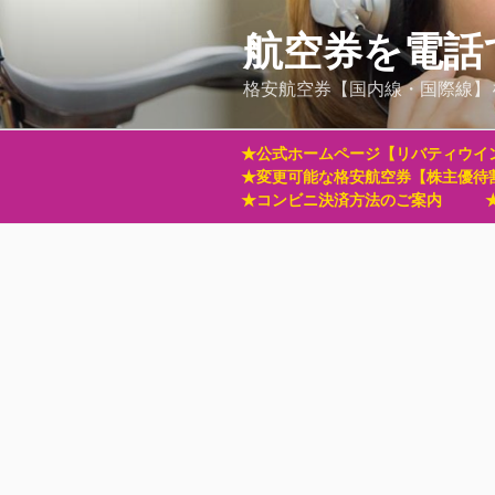
コ
ン
航空券を電話
テ
格安航空券【国内線・国際線】
ン
ツ
へ
★公式ホームページ【リバティウイ
ス
★変更可能な格安航空券【株主優待
キ
★コンビニ決済方法のご案内
ッ
プ