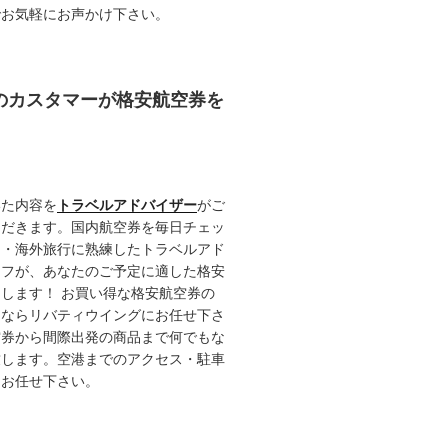
でお気軽にお声かけ下さい。
任のカスタマーが格安航空券を
いた内容を
トラベルアドバイザー
がご
ただきます。国内航空券を毎日チェッ
内・海外旅行に熟練したトラベルアド
ッフが、あなたのご予定に適した格安
します！ お買い得な格安航空券の
るならリバティウイングにお任せ下さ
空券から間際出発の商品まで何でもな
致します。空港までのアクセス・駐車
てお任せ下さい。