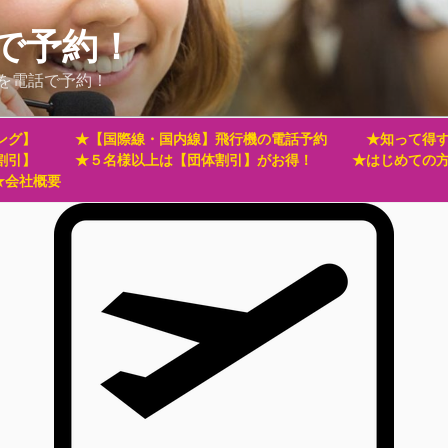
で予約！
を電話で予約！
ング】
★【国際線・国内線】飛行機の電話予約
★知って得す
割引】
★５名様以上は【団体割引】がお得！
★はじめての
★会社概要