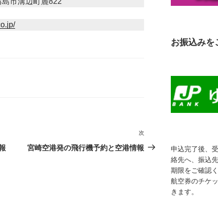
県霧島市溝辺町麓822
o.jp/
お振込みを
次
次
の
報
宮崎空港発の飛行機予約と空港情報
申込完了後、
投
絡先へ、振込
稿
期限をご確認
航空券のチケ
きます。