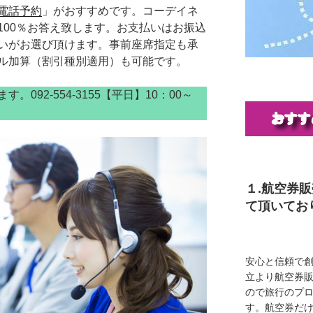
電話予約
」がおすすめです。コーデイネ
100％お答え致します。お支払いはお振込
いがお選び頂けます。事前座席指定も承
ル加算（割引種別適用）も可能です。
092-554-3155【平日】10：00～
１.航空券
て頂いてお
安心と信頼で創
立より航空券
ので旅行のプ
す。航空券だ