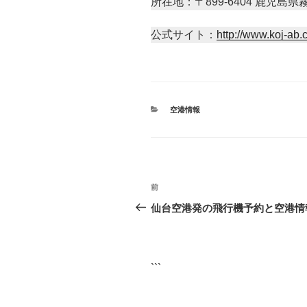
所在地：〒899-6404 鹿児島
公式サイト：
http://www.koj-ab.c
カ
空港情報
テ
ゴ
リ
ー
投
前
前
稿
の
仙台空港発の飛行機予約と空港情
投
ナ
稿
ビ
```
ゲ
ー