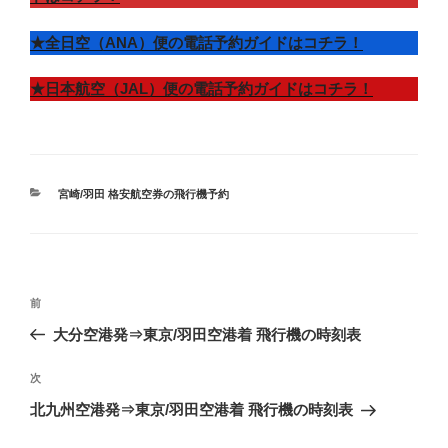
★全日空（ANA）便の電話予約ガイドはコチラ！
★日本航空（JAL）便の電話予約ガイドはコチラ！
カ
宮崎/羽田 格安航空券の飛行機予約
テ
ゴ
リ
ー
投
前
前
稿
の
大分空港発⇒東京/羽田空港着 飛行機の時刻表
ナ
投
ビ
稿
次
次
ゲ
の
北九州空港発⇒東京/羽田空港着 飛行機の時刻表
投
ー