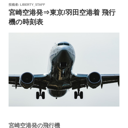
投
投稿者:
LIBERTY_STAFF
稿
宮崎空港発⇒東京/羽田空港着 飛行
日:
機の時刻表
宮崎空港発の飛行機