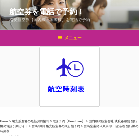
コ
航空券を電話で予約！
ン
テ
格安航空券【国内線・国際線】を電話で予約！
ン
ツ
メニュー
へ
ス
キ
ッ
プ
Home
>
格安航空券の最新お得情報＆電話予約【HeadLine】
>
国内線の航空会社 就航路線別 飛行
機の電話予約ガイド
>
宮崎/羽田 格安航空券の飛行機予約
>
宮崎空港発⇒東京/羽田空港着 飛行機の
時刻表
``` ```