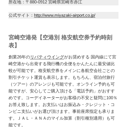
所在地：〒880-0912 宮崎県宮崎市赤江
公式サイト：
http://www.miyazaki-airport.co.jp/
宮崎空港発【空港別 格安航空券予約時刻
表】
創業26年の
リバティウイング
がお奨めする 国内線にて宮
崎空港から出発する飛行機の全便をかんたんに最安値比
較が可能です。格安航空券をメインに各航空会社ごとの
割引チケット運賃も表示します。もちろん、宿泊付旅行
（ツアー）のアレンジも可能です。オンライン予約も可
能ですが、安心してご購入頂ける「電話予約」がおすす
めです。コーデイネーターがお客様の不安と疑問に100％
お答え致します。お支払いはお振込み・クレジット・コ
ンビニ支払いがお選び頂けます。事前座席指定も承りま
す。ＪＡＬ・ＡＮＡのマイル加算（割引種別適用）も可
能です。