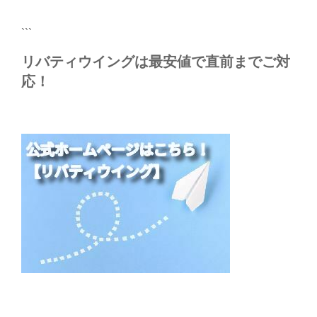
稿
シ
ョ
```
ン
リバティウイングは最安値で直前までご対
応！