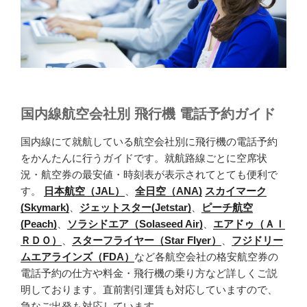
国内線航空会社別 飛行機 電話予約ガイド
国内線にて就航している航空会社別に飛行機の電話予約
をかんたんに行うガイドです。就航路線ごとに空席状
況・航空券の最安値・時刻表が表示されてとても便利で
す。
日本航空（JAL）
、
全日空（ANA)
スカイマーク
(Skymark)
、
ジェットスター(Jetstar)
、
ピーチ航空
(Peach)
、
ソラシドエア（Solaseed Air)
、
エアドゥ（ＡＩ
ＲＤＯ）
、
スターフライヤー（Star Flyer）
、
フジドリー
ムエアラインズ（FDA）
など各航空会社の格安航空券の
電話予約の仕方や料金・飛行機の乗り方など詳しくご説
明しております。直前割引運賃も対応していますので、
急なご出発も対応しています。