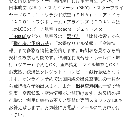
心と信頼をモットーに国内線における
全日空（ANA）
・
日本航空（JAL）
・
スカイマーク（SKY）
・
スターフライ
ヤー（ＳＦＪ）
・
ソラシド航空（ＳＮＡ）
・
エア・ドゥ
（ＡＤＯ）
・
フジドリームエアラインズ（ＦＤＡ）
をは
じめLCCのピーチ航空（peach)・
ジェットスター
（jetstar)
などの、航空券の「
選び方
」「比較検索」から
「
飛行機ご予約方法
」「お得なリアル情報」「空港情
報」まで多彩な情報を発信します。時刻表を見ながら格
安料金検索も可能です。詳細なお問合せ・ホテル付・旅
行（ツアー）予約もOK。座席指定・マイル加算もOK！
お支払い決済はクレジット・コンビニ・銀行振込となり
ます。オンライン予約では国内線の出発空港別の一覧か
ら飛行機を予約出来ます。また、
出発空港別
の一覧で時
刻表・空席状況・空港情報がご覧頂けます。お客様の飛
行機のご利用に纏わる不安と疑問に専門スタッフが100％
お答え致します。お気軽にお電話・メールにてお声かけ
下さい。