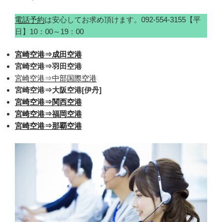
電話予約
は安心してお求め頂けます。092-554-3155【平
日】10：00～19：00
宮崎空港⇒成田空港
宮崎空港⇒羽田空港
宮崎空港⇒中部国際空港
宮崎空港⇒大阪空港[伊丹]
宮崎空港⇒関西空港
宮崎空港⇒福岡空港
宮崎空港⇒那覇空港