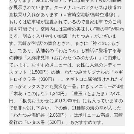
となります。屋上の展望デッキには航空大学校の訓練機
が展示されています。ターミナルへのアクセスは鉄道の
直接乗り入れがあります（⇔宮崎空港駅/宮崎空港線）。
もしくは駐車場が設置されているので自家用車でのご利
用も可能です。空港内には宮崎の美味しい”海の幸”が味わ
える、明るく入りやすい鮨店「わたつみ」がございま
す。宮崎が”神話”の舞台とされ、まさに「神々のふるさ
と」であり、店舗名の『わたつみ』も神話に登場する海
の神様「大綿津見神（おおわたつみのかみ）」に由来し
ています。おすすめメニューは、女性に人気のレディー
スセット（1,500円）の他、わたつみオリジナルの「ネギ
トロイクラ巻（930円）」。ネギトロに醤油漬けされたイ
クラがミックスされた贅沢な一品。にぎりメニューの3種
「木花（このはな）1,340円」「豊玉（とよたま）2,470
円」「板長おまかせにぎり3,800円」にも入っていますの
で是非お試し下さい。その他、11種類の海の幸が入った
「わたつみ海鮮丼（2,060円）」はボリューム満点。宮崎
発祥の「レタス巻（520円）」もおすすめです。