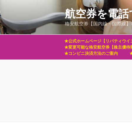
コ
ン
航空券を電話
テ
格安航空券【国内線・国際線】
ン
ツ
へ
★公式ホームページ【リバティウイ
ス
★変更可能な格安航空券【株主優待
キ
★コンビニ決済方法のご案内
ッ
プ