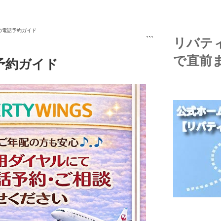
券の電話予約ガイド
```
リバテ
で直前
話予約ガイド