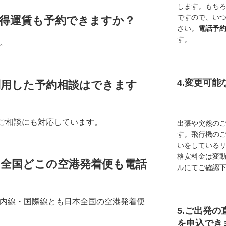
します。もち
ですので、い
や先得運賃も予約できますか？
さい。
電話予
す。
す。
4.変更可
を利用した予約相談はできます
連のご相談にも対応しています。
出張や突然の
す。飛行機の
いをしている
格安料金は変
とも全国どこの空港発着便も電話
ルにてご確認
国内線・国際線とも日本全国の空港発着便
5.ご出発の
を申込でき