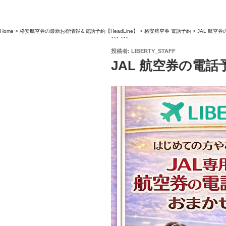
Home
>
格安航空券の最新お得情報＆電話予約【HeadLine】
>
格安航空券 電話予約
>
JAL 航空
``` ```
投
投稿者:
LIBERTY_STAFF
稿
JAL 航空券の電
日: