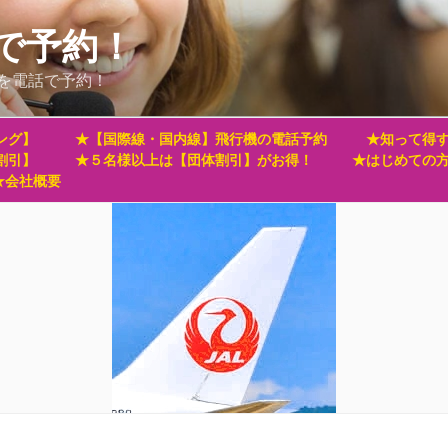
で予約！
を電話で予約！
ング】
★【国際線・国内線】飛行機の電話予約
★知って得す
割引】
★５名様以上は【団体割引】がお得！
★はじめての
★会社概要