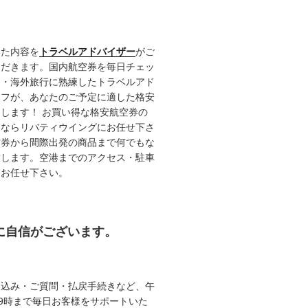
いた内容を
トラベルアドバイザー
がご
ただきます。国内航空券を毎日チェッ
内・海外旅行に熟練したトラベルアド
ッフが、あなたのご予定に適した格安
します！ お買い得な格安航空券の
るならリバティウイングにお任せ下さ
空券から間際出発の商品まで何でもな
致します。空港までのアクセス・駐車
てお任せ下さい。
約に自信がございます。
申込み・ご質問・払戻手続きなど、午
19時まで毎日お客様をサポートいた