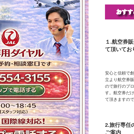
１.航空券
て頂いてお
安心と信頼で創
立より航空券
ので旅行のプ
す。航空券だ
て頂きますの
2.旅行専
ご案内