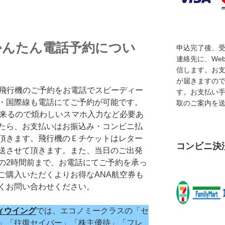
かんたん電話予約につい
申込完了後、
連絡先に、We
信します。お
が届きますの
の飛行機のご予約をお電話でスピーディー
す。お支払い
・国際線も電話にてご予約が可能です。
取のご案内を
出来るので煩わしいスマホ入力など必要あ
たら、お支払いはお振込み・コンビニ払
頂きます。飛行機のＥチケットはレター
コンビニ決
送させて頂きます。また、当日のご出発
の2時間前まで、お電話にてご予約を承っ
ご購入いただくよりお得なANA航空券も
くお問い合わせください。
ィウイング
では、エコノミークラスの「セ
」「往復セイバー」「株主優待」「フレ