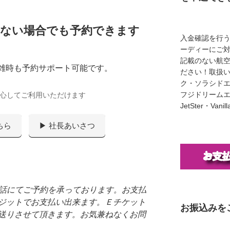
がらない場合でも予約できます
入金確認を行
ーディーにご
記載のない航
ー混雑時も予約サポート可能です。
ださい！取扱い
ク・ソラシド
フジドリームエア
心してご利用いただけます
JetSter・Van
ちら
▶ 社長あいさつ
電話にてご予約を承っております。お支払
ジットでお支払い出来ます。Ｅチケット
お振込みを
送りさせて頂きます。お気兼ねなくお問