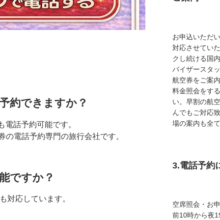
お申込いただ
対応させてい
クし続ける国
バイザースタ
航空券をご案内
料金照会をす
電話予約できますか？
い。早割の航
んでもご対応
場の案内も全
とも電話予約可能です。
券の電話予約専門の旅行会社です。
3.電話予
可能ですか？
にも対応しています。
空席照会・お
前10時から夜