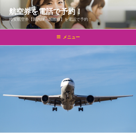
コ
航空券を電話で予約！
ン
テ
格安航空券【国内線・国際線】を電話で予約！
ン
ツ
メニュー
へ
ス
キ
ッ
プ