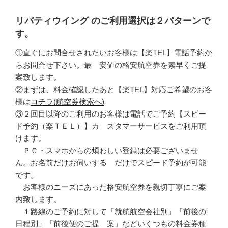
リバティウイング のご利用選択は２パターンで
す。
①直ぐにお問合せされたいお客様は【楽TEL】電話予約か
らお問合せ下さい。最 安値の格安航空券を素早くご提
案致します。
②まずは、料金確認したあと【楽TEL】対応ご希望のお客
様は
コチラ(航空券検索へ)
③２回目以降のご利用のお客様は電話でご予約【スピー
ド予約（楽ＴＥＬ）】カ スタマーサービスをご利用頂
けます。
ＰＣ・スマホからの煩わしい登録は必要ございませ
ん。お名前だけお伺いする だけでスピード予約が可能
です。
お客様のニーズにあった格安航空券を親切丁寧にご案
内致します。
１路線のご予約に対して「就航航空会社別」「前後の
日程別」「前後便のご提 案」などいくつもの料金券種