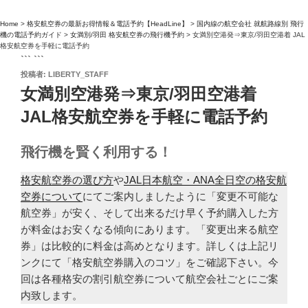
Home
>
格安航空券の最新お得情報＆電話予約【HeadLine】
>
国内線の航空会社 就航路線別 飛行
機の電話予約ガイド
>
女満別/羽田 格安航空券の飛行機予約
>
女満別空港発⇒東京/羽田空港着 JAL
格安航空券を手軽に電話予約
``` ```
投
投稿者:
LIBERTY_STAFF
稿
女満別空港発⇒東京/羽田空港着
日:
JAL格安航空券を手軽に電話予約
飛行機を賢く利用する！
格安航空券の選び方
や
JAL日本航空・ANA全日空の格安航
空券について
にてご案内しましたように「変更不可能な
航空券」が安く、そして出来るだけ早く予約購入した方
が料金はお安くなる傾向にあります。「変更出来る航空
券」は比較的に料金は高めとなります。詳しくは上記リ
ンクにて「格安航空券購入のコツ」をご確認下さい。今
回は各種格安の割引航空券について航空会社ごとにご案
内致します。