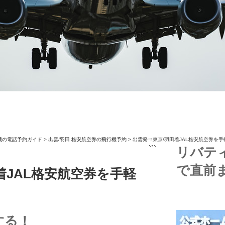
機の電話予約ガイド
>
出雲/羽田 格安航空券の飛行機予約
>
出雲発⇒東京/羽田着JAL格安航空券を
```
リバテ
で直前
着JAL格安航空券を手軽
する！