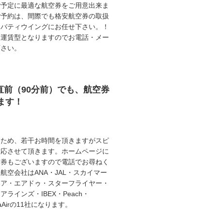
ご予定に最適な航空券をご用意出来ま
ご予約は、間際でも格安航空券の取扱
リバティウイングにお任せ下さい。！
動運賃型となりますのでお電話・メー
下さい。
直前（90分前）でも、航空券
ます！
うため、若干お時間を頂きますがスピ
対応させて頂きます。ホームページに
空券もございますので電話でお尋ねく
航空会社はANA・JAL・スカイマー
エア・エアドゥ・スターフライヤー・
ラインズ・IBEX・Peach・
illaAirの11社になります。