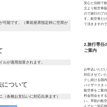
安心と信頼で創
立より航空券
ので旅行のプ
す。航空券だ
が可能です。（事前座席指定枠に空席が
て頂きますの
2.旅行専
て
ご案内
イルが適用加算されます。
お申込いただ
対応させてい
クし続ける国
法について
バイザースタ
航空券をご案内
料金照会をす
ニ（各種お支払いに対応出来ます）
い。早割の航
んでもご対応