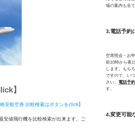
場の案内も全
3.電話予
空席照会・お
前10時から夜
します。もち
ですので、い
さい。
電話予
ick】
す。
安航空券 比較検索はボタンをclick】
4.変更可
最安値飛行機を比較検索が出来ます。ご