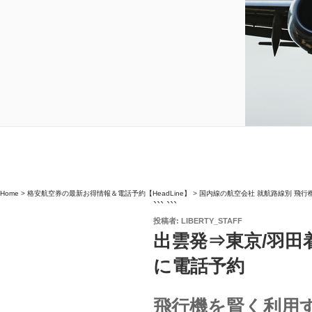
Home
>
格安航空券の最新お得情報＆電話予約【HeadLine】
>
国内線の航空会社 就航路線別 飛行
``` ```
投
投稿者:
LIBERTY_STAFF
稿
出雲発⇒東京/羽田
日:
に電話予約
飛行機を賢く利用