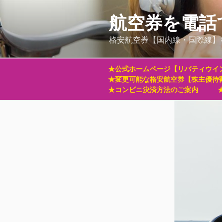
コ
ン
航空券を電話
テ
格安航空券【国内線・国際線】
ン
ツ
へ
★公式ホームページ【リバティウイ
ス
★変更可能な格安航空券【株主優待
キ
★コンビニ決済方法のご案内
ッ
プ