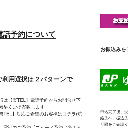
 電話予約について
お振込みを
ご利用選択は２パターンで
様は【楽TEL】電話予約からお問合せ下
素早くご提案致します。
申込完了後、
楽TEL】対応ご希望のお客様は
コチラ(航
絡先へ、振込
期限をご確認
は電話でご予約【スピード予約（楽ＴＥ