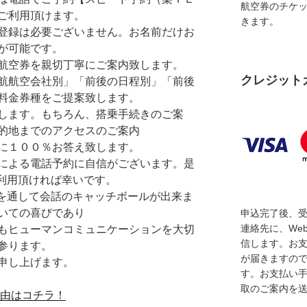
航空券のチケ
ご利用頂けます。
きます。
登録は必要ございません。お名前だけお
が可能です。
航空券を親切丁寧にご案内致します。
クレジット
航航空会社別」「前後の日程別」「前後
料金券種をご提案致します。
します。もちろん、搭乗手続きのご案
的地までのアクセスのご案内
に１００％お答え致します。
による電話予約に自信がございます。是
ご利用頂ければ幸いです。
を通して会話のキャッチボールが出来ま
いての喜びであり
申込完了後、
連絡先に、We
もヒューマンコミュニケーションを大切
信します。お
参ります。
が届きますの
申し上げます。
す。お支払い
取のご案内を
理由はコチラ！