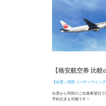
【格安航空券 比較cl
【出雲→羽田 リバティウイング格
出雲から羽田のご出発希望日で
予約注文も可能です！