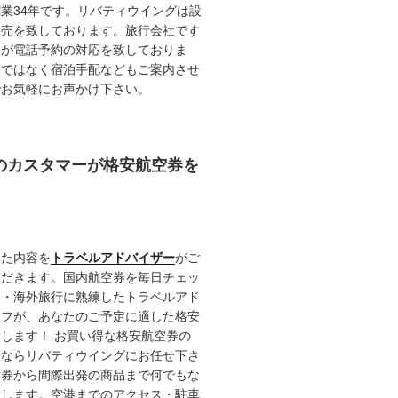
業34年です。リバティウイングは設
販売を致しております。旅行会社です
ロが電話予約の対応を致しておりま
けではなく宿泊手配などもご案内させ
でお気軽にお声かけ下さい。
任のカスタマーが格安航空券を
いた内容を
トラベルアドバイザー
がご
ただきます。国内航空券を毎日チェッ
内・海外旅行に熟練したトラベルアド
ッフが、あなたのご予定に適した格安
します！ お買い得な格安航空券の
るならリバティウイングにお任せ下さ
空券から間際出発の商品まで何でもな
致します。空港までのアクセス・駐車