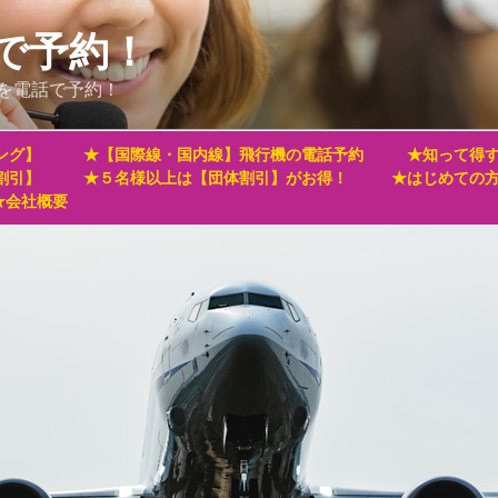
で予約！
を電話で予約！
ング】
★【国際線・国内線】飛行機の電話予約
★知って得す
割引】
★５名様以上は【団体割引】がお得！
★はじめての
★会社概要