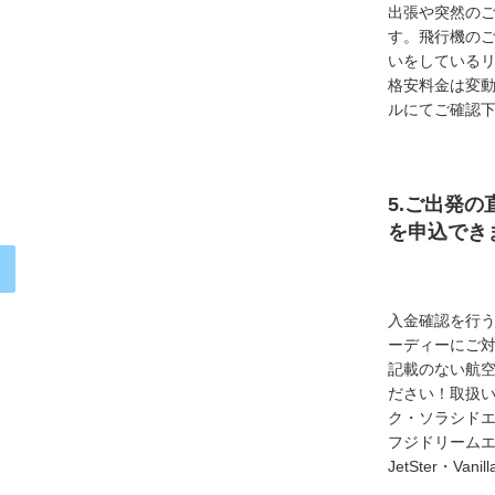
出張や突然の
す。飛行機の
いをしている
格安料金は変
ルにてご確認
5.ご出発の
を申込でき
入金確認を行
ーディーにご
記載のない航
ださい！取扱い
ク・ソラシド
フジドリームエア
JetSter・Van