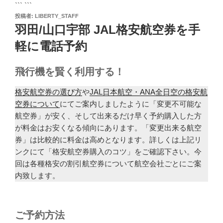
``` ```
投
投稿者:
LIBERTY_STAFF
稿
羽田/山口宇部 JAL格安航空券を手
日:
軽に電話予約
飛行機を賢く利用する！
格安航空券の選び方
や
JAL日本航空・ANA全日空の格安航
空券について
にてご案内しましたように「変更不可能な
航空券」が安く、そして出来るだけ早く予約購入した方
が料金はお安くなる傾向にあります。「変更出来る航空
券」は比較的に料金は高めとなります。詳しくは上記リ
ンクにて「格安航空券購入のコツ」をご確認下さい。今
回は各種格安の割引航空券について航空会社ごとにご案
内致します。
ご予約方法