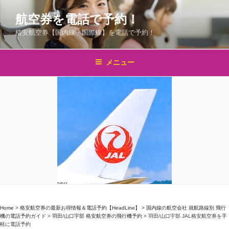
コ
航空券を電話で予約！
ン
テ
格安航空券【国内線・国際線】を電話で予約！
ン
ツ
メニュー
へ
ス
キ
ッ
プ
Home
>
格安航空券の最新お得情報＆電話予約【HeadLine】
>
国内線の航空会社 就航路線別 飛行
機の電話予約ガイド
>
羽田/山口宇部 格安航空券の飛行機予約
>
羽田/山口宇部 JAL格安航空券を手
軽に電話予約