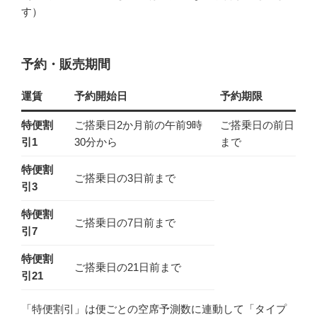
す）
予約・販売期間
運賃
予約開始日
予約期限
特便割
ご搭乗日2か月前の午前9時
ご搭乗日の前日
引1
30分から
まで
特便割
ご搭乗日の3日前まで
引3
特便割
ご搭乗日の7日前まで
引7
特便割
ご搭乗日の21日前まで
引21
「特便割引」は便ごとの空席予測数に連動して「タイプ