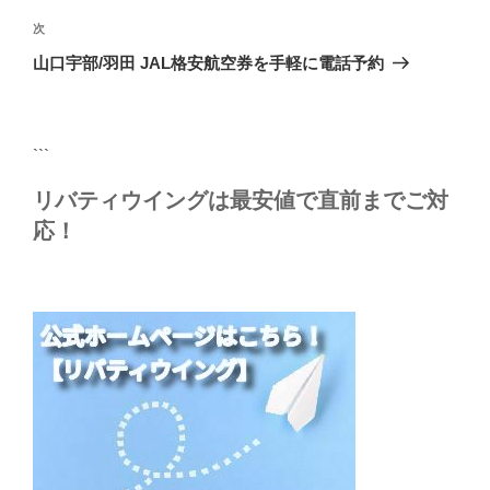
ビ
稿
次
次
ゲ
の
山口宇部/羽田 JAL格安航空券を手軽に電話予約
投
ー
稿
シ
ョ
```
ン
リバティウイングは最安値で直前までご対
応！