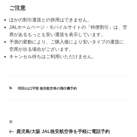
ご注意
ほかの割引運賃との併用はできません。
JALホームページ・モバイルサイトの「特便割引」は、空
席があるもっとも安い運賃を表示しています。
予測の変動により、ご購入後により安いタイプの運賃に
空席が出る場合がございます。
キャンセル待ちはご利用いただけません。
カ
羽田/山口宇部 格安航空券の飛行機予約
テ
ゴ
リ
ー
投
前
前
稿
の
鹿児島/大阪 JAL格安航空券を手軽に電話予約
ナ
投