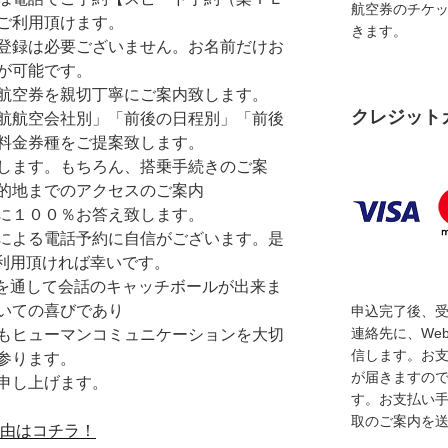
航空券のチケ
ご利用頂けます。
きます。
登録は必要ございません。お名前だけお
が可能です。
航空券を親切丁寧にご案内致します。
クレジット
航航空会社別」「前後の日程別」「前後
料金券種をご提案致します。
します。もちろん、搭乗手続きのご案
的地までのアクセスのご案内
に１００％お答え致します。
による電話予約に自信がございます。是
ご利用頂ければ幸いです。
を通して会話のキャッチボールが出来ま
いての喜びであり
申込完了後、
連絡先に、We
もヒューマンコミュニケーションを大切
信します。お
参ります。
が届きますの
申し上げます。
す。お支払い
取のご案内を
理由はコチラ！