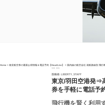
Home
>
格安航空券の最新お得情報＆電話予約【HeadLine】
>
国内線の航空会社 就航路線別 飛行
``` ```
投
投稿者:
LIBERTY_STAFF
稿
東京/羽田空港発⇒
日:
券を手軽に電話予
飛行機を賢く利用