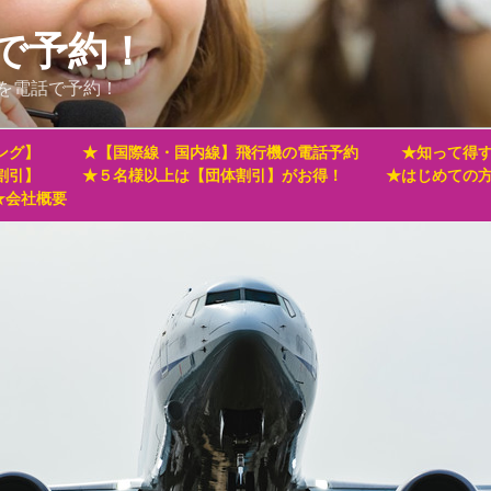
で予約！
を電話で予約！
ング】
★【国際線・国内線】飛行機の電話予約
★知って得す
割引】
★５名様以上は【団体割引】がお得！
★はじめての
★会社概要