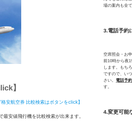
場の案内も全
3.電話予
空席照会・お
前10時から夜
します。もち
ですので、い
さい。
電話予
ick】
す。
格安航空券 比較検索はボタンをclick】
4.変更可
で最安値飛行機を比較検索が出来ます。