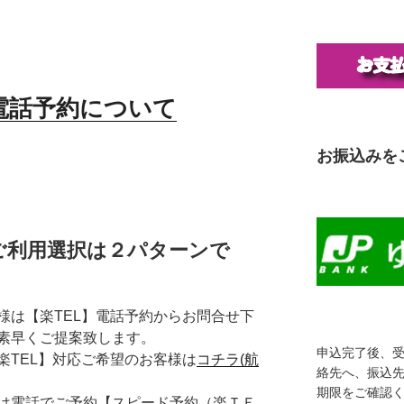
 電話予約について
お振込みを
ご利用選択は２パターンで
様は【楽TEL】電話予約からお問合せ下
素早くご提案致します。
申込完了後、
楽TEL】対応ご希望のお客様は
コチラ(航
絡先へ、振込
期限をご確認
は電話でご予約【スピード予約（楽ＴＥ