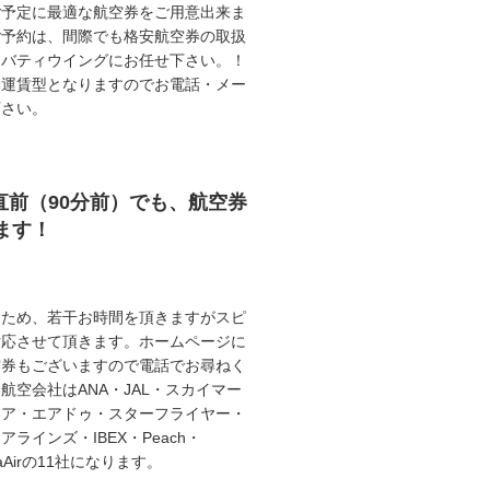
ご予定に最適な航空券をご用意出来ま
ご予約は、間際でも格安航空券の取扱
リバティウイングにお任せ下さい。！
動運賃型となりますのでお電話・メー
下さい。
直前（90分前）でも、航空券
ます！
うため、若干お時間を頂きますがスピ
対応させて頂きます。ホームページに
空券もございますので電話でお尋ねく
航空会社はANA・JAL・スカイマー
エア・エアドゥ・スターフライヤー・
ラインズ・IBEX・Peach・
illaAirの11社になります。