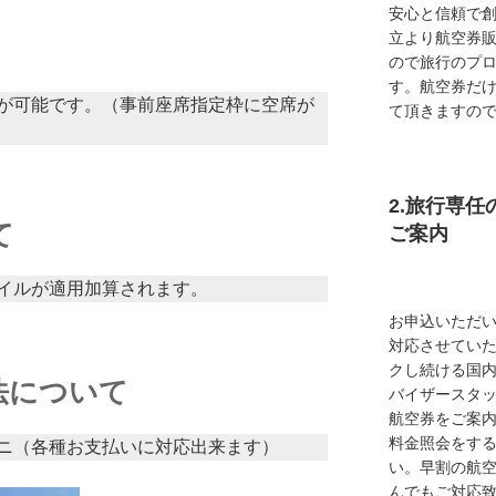
安心と信頼で創
立より航空券
ので旅行のプ
す。航空券だ
が可能です。（事前座席指定枠に空席が
て頂きますの
2.旅行専
て
ご案内
イルが適用加算されます。
お申込いただ
対応させてい
クし続ける国
法について
バイザースタ
航空券をご案内
料金照会をす
ニ（各種お支払いに対応出来ます）
い。早割の航
んでもご対応