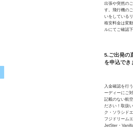
出張や突然の
す。飛行機の
いをしている
格安料金は変
ルにてご確認
5.ご出発の
を申込でき
入金確認を行
ーディーにご
記載のない航
ださい！取扱い
ク・ソラシド
フジドリームエア
JetSter・Van