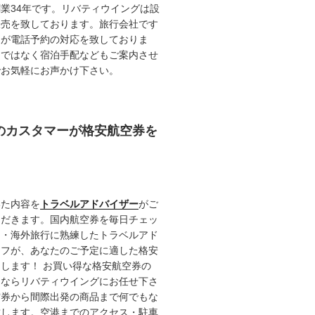
業34年です。リバティウイングは設
販売を致しております。旅行会社です
ロが電話予約の対応を致しておりま
けではなく宿泊手配などもご案内させ
でお気軽にお声かけ下さい。
任のカスタマーが格安航空券を
いた内容を
トラベルアドバイザー
がご
ただきます。国内航空券を毎日チェッ
内・海外旅行に熟練したトラベルアド
ッフが、あなたのご予定に適した格安
します！ お買い得な格安航空券の
るならリバティウイングにお任せ下さ
空券から間際出発の商品まで何でもな
致します。空港までのアクセス・駐車