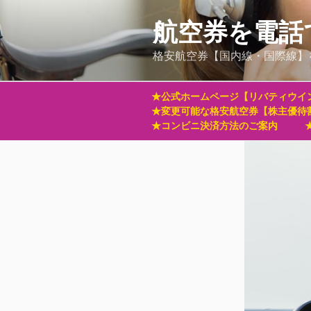
コ
ン
航空券を電話
テ
格安航空券【国内線・国際線】
ン
ツ
へ
★公式ホームページ【リバティウイ
ス
★変更可能な格安航空券【株主優待
キ
★コンビニ決済方法のご案内
ッ
プ