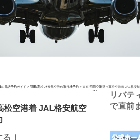
機の電話予約ガイド
>
羽田/高松 格安航空券の飛行機予約
>
東京/羽田空港発⇒高松空港着 JAL格安
```
リバテ
で直前
高松空港着 JAL格安航空
約
する！