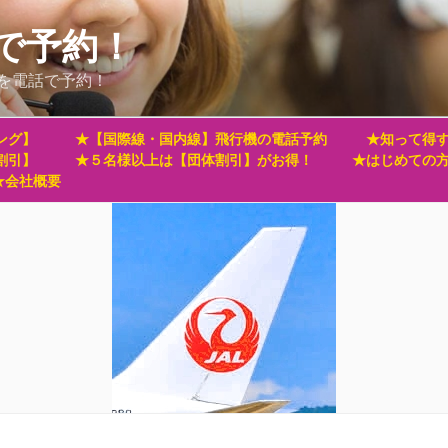
で予約！
を電話で予約！
ング】
★【国際線・国内線】飛行機の電話予約
★知って得す
割引】
★５名様以上は【団体割引】がお得！
★はじめての
★会社概要