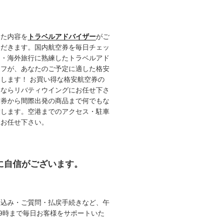
いた内容を
トラベルアドバイザー
がご
ただきます。国内航空券を毎日チェッ
内・海外旅行に熟練したトラベルアド
ッフが、あなたのご予定に適した格安
します！ お買い得な格安航空券の
るならリバティウイングにお任せ下さ
空券から間際出発の商品まで何でもな
致します。空港までのアクセス・駐車
てお任せ下さい。
約に自信がございます。
申込み・ご質問・払戻手続きなど、午
19時まで毎日お客様をサポートいた