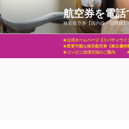
コ
ン
航空券を電話
テ
格安航空券【国内線・国際線】
ン
ツ
へ
★公式ホームページ【リバティウイ
ス
★変更可能な格安航空券【株主優待
キ
★コンビニ決済方法のご案内
ッ
プ