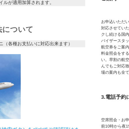
イルが適用加算されます。
お申込いただ
法について
対応させてい
クし続ける国
バイザースタ
ニ（各種お支払いに対応出来ます）
航空券をご案内
料金照会をす
い。早割の航
んでもご対応
場の案内も全
3.電話予
空席照会・お
前10時から夜