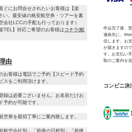
直ぐにお問合せされたいお客様は【楽
下さい。最安値の格安航空券・ツアーを素
空会社LCCの手配も行っております）
申込完了後、
楽TEL】対応ご希望のお客様は
コチラ(航
連絡先に、We
信します。お
が届きますの
す。お支払い
理由
取のご案内を
のお客様は電話でご予約【スピード予約
ビスをご利用頂けます。
コンビニ決
登録は必要ございません。お名前だけお
ド予約が可能です。
航空券を親切丁寧にご案内致します。
航航空会社別」「前後の日程別」「前後