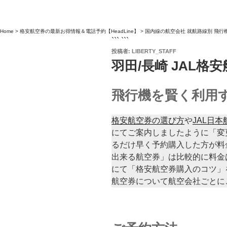
Home
>
格安航空券の最新お得情報＆電話予約【HeadLine】
>
国内線の航空会社 就航路線別 飛行
``` ```
投
投稿者:
LIBERTY_STAFF
稿
羽田/長崎 JAL
日:
飛行機を賢く利用
格安航空券の選び方
や
JAL日
にてご案内しましたように「変
るだけ早く予約購入した方が料
出来る航空券」は比較的に料金
にて「格安航空券購入のコツ」
航空券について航空会社ごとに