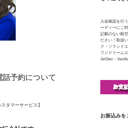
入金確認を行
ーディーにご
記載のない航
ださい！取扱い
ク・ソラシド
フジドリームエア
JetSter・Van
 電話予約について
【カスタマーサービス】
お振込みを