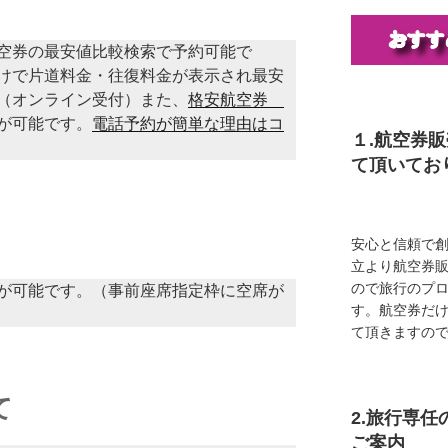
空券の最安値比較検索で予約可能で
けで片道料金・往復料金が表示され最安
（オンライン受付）また、
格安航空券
が可能です。
電話予約が簡単な理由はコ
１.航空券
て頂いてお
安心と信頼で創
立より航空券
ので旅行のプ
が可能です。（事前座席指定枠に空席が
す。航空券だ
て頂きますの
て
2.旅行専
ご案内