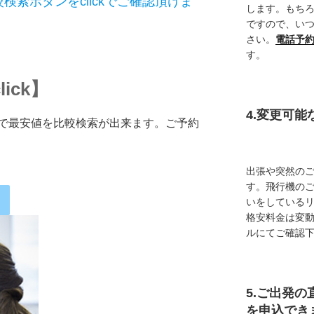
索ボタンをclickでご確認頂けま
します。もち
ですので、い
さい。
電話予
す。
ick】
4.変更可
で最安値を比較検索が出来ます。ご予約
出張や突然の
す。飛行機の
いをしている
格安料金は変
ルにてご確認
5.ご出発の
を申込でき