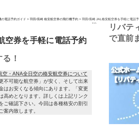
機の電話予約ガイド
>
羽田/長崎 格安航空券の飛行機予約
>
羽田/長崎 JAL格安航空券を手軽に電話
```
リバテ
で直前
格安航空券を手軽に電話予約
する！
本航空・ANA全日空の格安航空券について
更不可能な航空券」が安く、そして出来
金はお安くなる傾向にあります。「変更
は高めとなります。詳しくは上記リンク
をご確認下さい。今回は各種格安の割引
ご案内致します。