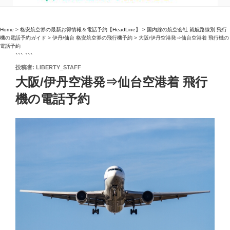
Home
>
格安航空券の最新お得情報＆電話予約【HeadLine】
>
国内線の航空会社 就航路線別 飛行
機の電話予約ガイド
>
伊丹/仙台 格安航空券の飛行機予約
>
大阪/伊丹空港発⇒仙台空港着 飛行機の
電話予約
``` ```
投
投稿者:
LIBERTY_STAFF
稿
大阪/伊丹空港発⇒仙台空港着 飛行
日:
機の電話予約