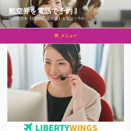
コ
航空券を電話で予約！
ン
テ
格安航空券【国内線・国際線】を電話で予約！
ン
ツ
メニュー
へ
ス
キ
ッ
プ