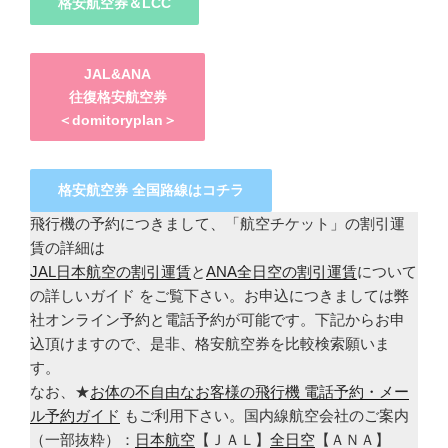
格安航空券＆LCC
JAL&ANA
往復格安航空券
＜domitoryplan＞
格安航空券 全国路線はコチラ
飛行機の予約につきまして、「航空チケット」の割引運
賃の詳細は
JAL日本航空の割引運賃
と
ANA全日空の割引運賃
について
の詳しいガイド をご覧下さい。お申込につきましては弊
社オンライン予約と電話予約が可能です。下記からお申
込頂けますので、是非、格安航空券を比較検索願いま
す。
なお、★
お体の不自由なお客様の飛行機 電話予約・メー
ル予約ガイド
もご利用下さい。国内線航空会社のご案内
（一部抜粋）：
日本航空
【ＪＡＬ】
全日空
【ＡＮＡ】