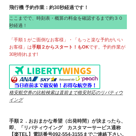
飛行機 予約作業：約30秒経過です！
ここまでで、時刻表・概算の料金を確認するまで約３０
秒経過！
「手順１がご面倒なお客様」・「もっと楽な予約がいい
お客様」は
手順２からスタート！もOK
です。予約作業が
30秒削れます!
格安航空券の比較検索は直前まで格安対応のリバティウ
イング
手順２．おおまかな希望（出発時間）が決まったら、
即、「リバティウイング カスタマーサービス通称
【
楽TEL
】電話番号092-554-3155までご連絡下さい。