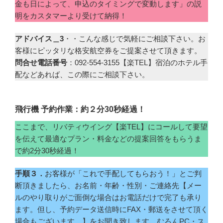
金も日によって、申込のタイミングで変動します」の説
明をカスタマーより受けて納得！
アドバイス＿3
・・こんな感じで気軽にご相談下さい。お
客様にピッタリな格安航空券をご提案させて頂きます。
問合せ電話番号
：092-554-3155【楽TEL】宿泊のホテル手
配などあれば、この際にご相談下さい。
飛行機 予約作業：約２分30秒経過！
ここまで、リバティウイング【楽TEL】にコールして要望
を伝えて最適なプラン・料金などの提案回答をもらうま
で約2分30秒経過！
手順３．
お客様が「これで手配してもらおう！」とご判
断頂きましたら、お名前・年齢・性別・ご連絡先【メー
ルのやり取りがご面倒な場合はお電話だけで完了も承り
ます。但し、予約データ送信時にFAX・郵送をさせて頂く
場合もございます。】をお聞き致します。むろんPC・ス