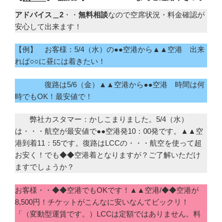
アドバイス＿2
・・
無料相談
なので空席状況・料金確認が
安心して出来ます！
【例】 お客様：5/4（水）の●●空港から▲▲空港 出来
れば○○に昼には着きたい！
復路は5/6（金）▲▲空港から●●空港 時間は何
時でもOK！最安値で！
弊社カスタマー：かしこまりました。5/4（水）
は・・・航空が最安値で●●空港発10：00発です。▲▲空
港到着11：55です。復路はLCCの・・・航空を使って超
お安く！でも◆◆空港着となりますが？ご了解いただけ
ますでしょうか？
お客様・・◆◆空港でもOKです！▲▲空港/◆◆空港が
8,500円！チケットがこんなに安いなんてビックリ！
「（変動型運賃です。）LCCは定額ではありません。料