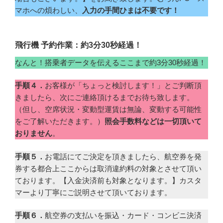
マホへの煩わしい、
入力の手間ひまは不要です！
飛行機 予約作業：約3分30秒経過！
なんと！搭乗者データを伝えるここまで約3分30秒経過！
手順４．
お客様が「ちょっと検討します！」とご判断頂
きましたら、次にご連絡頂けるまでお待ち致します。
（但し、空席状況・変動型運賃は無論、変動する可能性
をご了解いただきます。）
照会手数料などは一切頂いて
おりません
。
手順５．
お電話にてご決定を頂きましたら、航空券を発
券する都合上ここからは取消違約料の対象とさせて頂い
ております。【入金決済前も対象となります。】カスタ
マーより丁寧にご説明させて頂いております。
手順６．
航空券の支払いを振込・カード・コンビニ決済