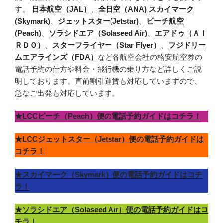
す。
日本航空（JAL）
、
全日空（ANA)
スカイマーク
(Skymark)
、
ジェットスター(Jetstar)
、
ピーチ航空
(Peach)
、
ソラシドエア（Solaseed Air)
、
エアドゥ（ＡＩ
ＲＤＯ）
、
スターフライヤー（Star Flyer）
、
フジドリー
ムエアラインズ（FDA）
など各航空会社の格安航空券の
電話予約の仕方や料金・飛行機の乗り方など詳しくご説
明しております。直前割引運賃も対応していますので、
急なご出発も対応しています。
★LCCピーチ（Peach）便の電話予約ガイドはコチラ！
★LCCジェットスター（Jetstar）便の電話予約ガイドは
コチラ！
★スカイマーク（Skymark）便の電話予約ガイドはコチ
ラ！
★ソラシドエア（Solaseed Air）便の電話予約ガイドはコ
チラ！