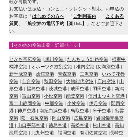
較が可能です。
お支払いは振込・コンビニ・クレジット対応。お申込の
お客様は「
はじめての方へ
」「
ご利用案内
」「
よくある
質問
」「
航空券の電話予約【楽TEL】
」などご参照下さ
い。
【その他の空港出発・詳細ページ】
とかち帯広空港
|
旭川空港
|
たんちょう釧路空港
|
根室中
標津空港
|
オホーツク紋別空港
|
稚内空港
|
女満別空港
|
新千歳空港
|
函館空港
|
青森空港
|
三沢空港
|
いわて花巻
空港
|
仙台空港
|
秋田空港
|
大館能代空港
|
庄内空港
|
山
形空港
|
福島空港
|
茨城空港
|
成田空港
|
羽田空港
|
新潟
空港
|
富山空港
|
小松空港
|
能登空港
|
信州まつもと空港
|
富士山静岡空港
|
中部空港
|
小牧空港
|
伊丹空港
|
関西空
港
|
神戸空港
|
南紀白浜空港
|
鳥取空港
|
米子空港
|
出雲
空港
|
萩・石見空港
|
岡山空港
|
広島空港
|
岩国錦帯橋空
港
|
山口宇部空港
|
徳島空港
|
高松空港
|
松山空港
|
高知
龍馬空港
|
北九州空港
|
福岡空港
|
有明佐賀空港
|
長崎空