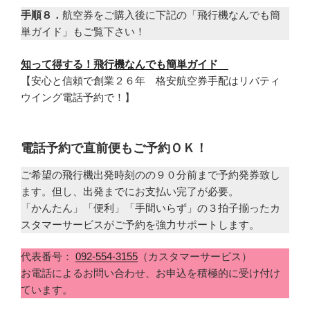
手順８．
航空券をご購入後に下記の「飛行機なんでも簡
単ガイド」もご覧下さい！
知って得する！飛行機なんでも簡単ガイド
【安心と信頼で創業２６年 格安航空券手配はリバティ
ウイング電話予約で！】
電話予約で直前便もご予約ＯＫ！
ご希望の飛行機出発時刻のの９０分前まで予約発券致し
ます。但し、出発までにお支払い完了が必要。
「かんたん」「便利」「手間いらず」の３拍子揃ったカ
スタマーサービスがご予約を強力サポートします。
代表番号：
092-554-3155
（カスタマーサービス）
お電話によるお問い合わせ、お申込を積極的に受け付け
ています。