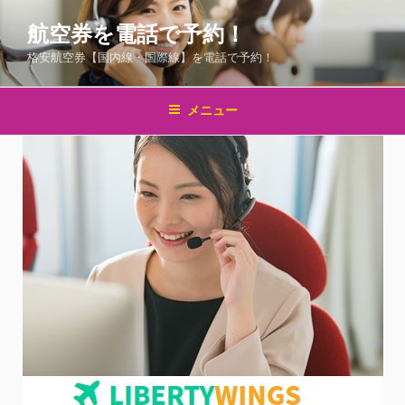
コ
航空券を電話で予約！
ン
テ
格安航空券【国内線・国際線】を電話で予約！
ン
ツ
メニュー
へ
ス
キ
ッ
プ