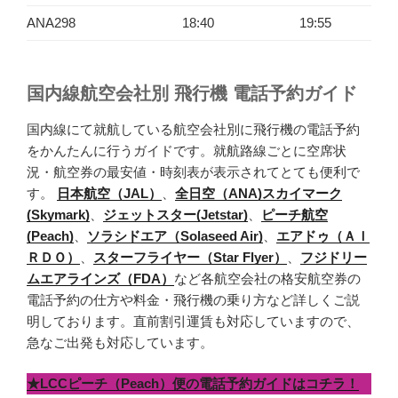
ANA298
18:40
19:55
国内線航空会社別 飛行機 電話予約ガイド
国内線にて就航している航空会社別に飛行機の電話予約
をかんたんに行うガイドです。就航路線ごとに空席状
況・航空券の最安値・時刻表が表示されてとても便利で
す。
日本航空（JAL）
、
全日空（ANA)
スカイマーク
(Skymark)
、
ジェットスター(Jetstar)
、
ピーチ航空
(Peach)
、
ソラシドエア（Solaseed Air)
、
エアドゥ（ＡＩ
ＲＤＯ）
、
スターフライヤー（Star Flyer）
、
フジドリー
ムエアラインズ（FDA）
など各航空会社の格安航空券の
電話予約の仕方や料金・飛行機の乗り方など詳しくご説
明しております。直前割引運賃も対応していますので、
急なご出発も対応しています。
★LCCピーチ（Peach）便の電話予約ガイドはコチラ！