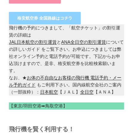
格安航空券 全国路線はコチラ
飛行機の予約につきまして、「航空チケット」の割引運
賃の詳細は
JAL日本航空の割引運賃
と
ANA全日空の割引運賃
について
の詳しいガイド をご覧下さい。お申込につきましては弊
社オンライン予約と電話予約が可能です。下記からお申
込頂けますので、是非、格安航空券を比較検索願いま
す。
なお、★
お体の不自由なお客様の飛行機 電話予約・メー
ル予約ガイド
もご利用下さい。国内線航空会社のご案内
（一部抜粋）：
日本航空
【ＪＡＬ】
全日空
【ＡＮＡ】
【東京/羽田空港➡鳥取空港】
飛行機を賢く利用する！