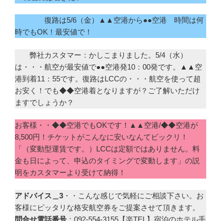
復路は5/6（金）▲▲空港から●●空港 時間は何
時でもOK！最安値で！
弊社カスタマー：かしこまりました。5/4（水）
は・・・航空が最安値で●●空港発10：00発です。▲▲空
港到着11：55です。復路はLCCの・・・航空を使って超
お安く！でも◆◆空港着となりますが？ご了解いただけ
ますでしょうか？
お客様・・◆◆空港でもOKです！▲▲空港/◆◆空港が
8,500円！チケットがこんなに安いなんてビックリ！
「（変動型運賃です。）LCCは定額ではありません。料
金も日によって、申込のタイミングで変動します」の説
明をカスタマーより受けて納得！
アドバイス＿3
・・こんな感じで気軽にご相談下さい。お
客様にピッタリな格安航空券をご提案させて頂きます。
問合せ電話番号
：092-554-3155【楽TEL】宿泊のホテル手