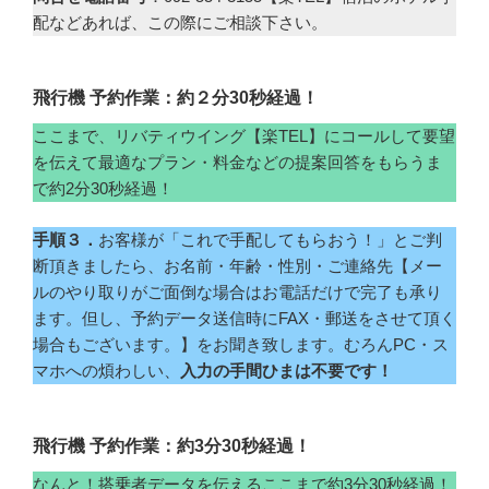
配などあれば、この際にご相談下さい。
飛行機 予約作業：約２分30秒経過！
ここまで、リバティウイング【楽TEL】にコールして要望
を伝えて最適なプラン・料金などの提案回答をもらうま
で約2分30秒経過！
手順３．
お客様が「これで手配してもらおう！」とご判
断頂きましたら、お名前・年齢・性別・ご連絡先【メー
ルのやり取りがご面倒な場合はお電話だけで完了も承り
ます。但し、予約データ送信時にFAX・郵送をさせて頂く
場合もございます。】をお聞き致します。むろんPC・ス
マホへの煩わしい、
入力の手間ひまは不要です！
飛行機 予約作業：約3分30秒経過！
なんと！搭乗者データを伝えるここまで約3分30秒経過！