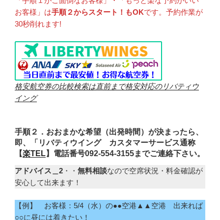
「手順１がご面倒なお客様」・「もっと楽な予約がいい
お客様」は
手順２からスタート！もOK
です。予約作業が
30秒削れます!
格安航空券の比較検索は直前まで格安対応のリバティウ
イング
手順２．おおまかな希望（出発時間）が決まったら、
即、「リバティウイング カスタマーサービス通称
【
楽TEL
】電話番号092-554-3155までご連絡下さい。
アドバイス＿2
・・
無料相談
なので空席状況・料金確認が
安心して出来ます！
【例】 お客様：5/4（水）の●●空港▲▲空港 出来れば
○○に昼には着きたい！