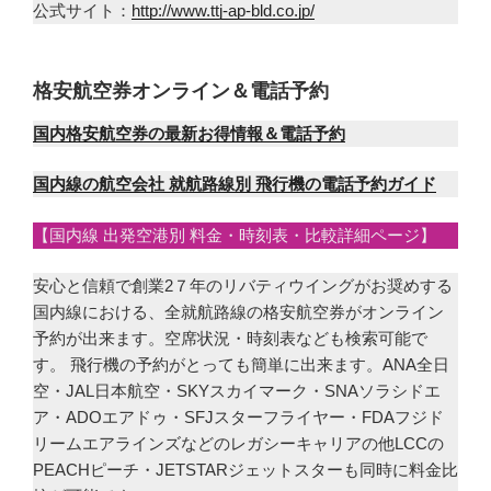
公式サイト：
http://www.ttj-ap-bld.co.jp/
格安航空券オンライン＆電話予約
国内格安航空券の最新お得情報＆電話予約
国内線の航空会社 就航路線別 飛行機の電話予約ガイド
【国内線 出発空港別 料金・時刻表・比較詳細ページ】
安心と信頼で創業2７年のリバティウイングがお奨めする
国内線における、全就航路線の格安航空券がオンライン
予約が出来ます。空席状況・時刻表なども検索可能で
す。 飛行機の予約がとっても簡単に出来ます。ANA全日
空・JAL日本航空・SKYスカイマーク・SNAソラシドエ
ア・ADOエアドゥ・SFJスターフライヤー・FDAフジド
リームエアラインズなどのレガシーキャリアの他LCCの
PEACHピーチ・JETSTARジェットスターも同時に料金比