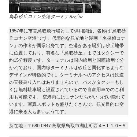
鳥取砂丘コナン空港ターミナルビル
1957年に市営鳥取飛行場として供用開始、名称は”鳥取砂
丘コナン空港”です。代表的な観光地と漫画「名探偵コナ
ン」の作者が同県出身です。空港がある場所は砂丘地帯
に位置しており、有名な「鳥取砂丘」まではタクシーで
約15分程度です。ターミナルは国内線用と国際線用で分
かれており、国内線ターミナルは砂丘と同化するような
デザインが特徴的です。ターミナルへのアクセスは鉄道
の直接乗り入れはありませんので、バスかタクシーもし
くは無料駐車場も設置されているので自家用車でのご利
用も可能です。 空港内にはコナンたちがいっぱい隠れて
います。写真スポットも盛りだくさんで、観光目的に空
港に来る人も多いようです。
所在地：〒680-0947 鳥取県鳥取市湖山町西４−１１０−５