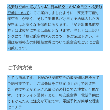
格安航空券の選び方
や
JAL日本航空・ANA全日空の格安航
空券について
にてご案内しましたように「変更不可能な
航空券」が安く、そして出来るだけ早く予約購入した方
が料金はお安くなる傾向にあります。「変更出来る航空
券」は比較的に料金は高めとなります。詳しくは上記リ
ンクにて「格安航空券購入のコツ」をご確認下さい。今
回は各種格安の割引航空券について航空会社ごとにご案
内致します。
ご予約方法
とても簡単です。下記の格安航空券の最安値比較検索で
予約可能です。 ご出発日をご指定頂くだけで片道料
金・往復料金が表示され最安値の料金でご注文が可能で
す。（オンライン受付）また、
格安航空券 電話予約
に
てもかんたんに注文が可能です。
電話予約が簡単な理由
はコチラ