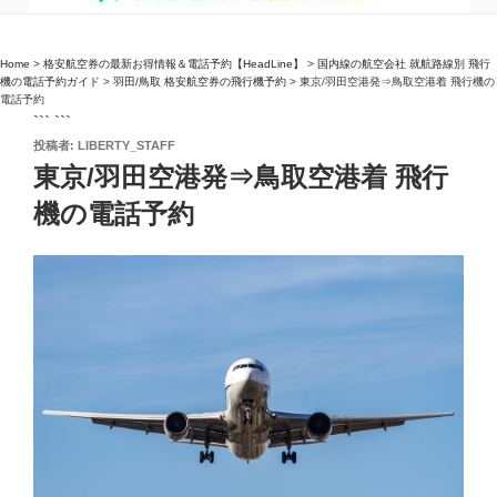
Home
>
格安航空券の最新お得情報＆電話予約【HeadLine】
>
国内線の航空会社 就航路線別 飛行
機の電話予約ガイド
>
羽田/鳥取 格安航空券の飛行機予約
>
東京/羽田空港発⇒鳥取空港着 飛行機の
電話予約
``` ```
投
投稿者:
LIBERTY_STAFF
稿
東京/羽田空港発⇒鳥取空港着 飛行
日:
機の電話予約