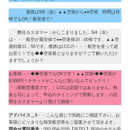
復路は5/6（金）▲▲空港から●●空港 時間は何
時でもOK！最安値で！
弊社カスタマー：かしこまりました。5/4（水）
は・・・航空が最安値で●●空港発10：00発です。▲▲空
港到着11：55です。復路はLCCの・・・航空を使って超
お安く！でも◆◆空港着となりますが？ご了解いただけ
ますでしょうか？
お客様・・◆◆空港でもOKです！▲▲空港/◆◆空港が
8,500円！チケットがこんなに安いなんてビックリ！
「（変動型運賃です。）LCCは定額ではありません。料
金も日によって、申込のタイミングで変動します」の説
明をカスタマーより受けて納得！
アドバイス＿3
・・こんな感じで気軽にご相談下さい。お
客様にピッタリな格安航空券をご提案させて頂きます。
問合せ電話番号
：092-554-3155【楽TEL】宿泊のホテル手