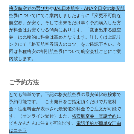
格安航空券の選び方
や
JAL日本航空・ANA全日空の格安航
空券について
にてご案内しましたように「変更不可能な
航空券」が安く、そして出来るだけ早く予約購入した方
が料金はお安くなる傾向にあります。「変更出来る航空
券」は比較的に料金は高めとなります。詳しくは上記リ
ンクにて「格安航空券購入のコツ」をご確認下さい。今
回は各種格安の割引航空券について航空会社ごとにご案
内致します。
ご予約方法
とても簡単です。下記の格安航空券の最安値比較検索で
予約可能です。 ご出発日をご指定頂くだけで片道料
金・往復料金が表示され最安値の料金でご注文が可能で
す。（オンライン受付）また、
格安航空券 電話予約
に
てもかんたんに注文が可能です。
電話予約が簡単な理由
はコチラ