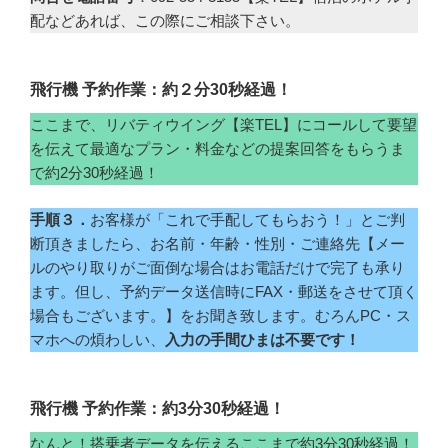
配などあれば、この際にご相談下さい。
飛行機 予約作業：約２分30秒経過！
ここまで、リバティウイング【楽TEL】にコールして要望
を伝えて最適なプラン・料金などの提案回答をもらうま
で約2分30秒経過！
手順３．
お客様が「これで手配してもらおう！」とご判
断頂きましたら、お名前・年齢・性別・ご連絡先【メー
ルのやり取りがご面倒な場合はお電話だけで完了も承り
ます。但し、予約データ送信時にFAX・郵送をさせて頂く
場合もございます。】をお聞き致します。むろんPC・ス
マホへの煩わしい、
入力の手間ひまは不要です！
飛行機 予約作業：約3分30秒経過！
なんと！搭乗者データを伝えるここまで約3分30秒経過！