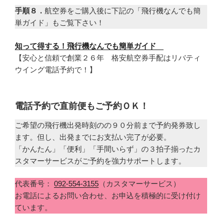
手順８．
航空券をご購入後に下記の「飛行機なんでも簡
単ガイド」もご覧下さい！
知って得する！飛行機なんでも簡単ガイド
【安心と信頼で創業２６年 格安航空券手配はリバティ
ウイング電話予約で！】
電話予約で直前便もご予約ＯＫ！
ご希望の飛行機出発時刻のの９０分前まで予約発券致し
ます。但し、出発までにお支払い完了が必要。
「かんたん」「便利」「手間いらず」の３拍子揃ったカ
スタマーサービスがご予約を強力サポートします。
代表番号：
092-554-3155
（カスタマーサービス）
お電話によるお問い合わせ、お申込を積極的に受け付け
ています。