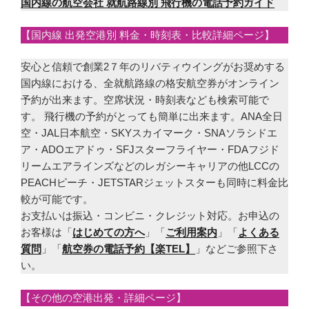
国内線の航空会社 就航路線別 飛行機の電話予約ガイド
【国内線 出発空港別 料金・時刻表・比較詳細ページ】
安心と信頼で創業2７年のリバティウイングがお奨めする
国内線における、全就航路線の格安航空券がオンライン
予約が出来ます。空席状況・時刻表なども検索可能で
す。 飛行機の予約がとっても簡単に出来ます。ANA全日
空・JAL日本航空・SKYスカイマーク・SNAソラシドエ
ア・ADOエアドゥ・SFJスターフライヤー・FDAフジド
リームエアラインズなどのレガシーキャリアの他LCCの
PEACHピーチ・JETSTARジェットスターも同時に料金比
較が可能です。
お支払いは振込・コンビニ・クレジット対応。お申込の
お客様は「
はじめての方へ
」「
ご利用案内
」「
よくある
質問
」「
航空券の電話予約【楽TEL】
」などご参照下さ
い。
【その他の空港出発・詳細ページ】