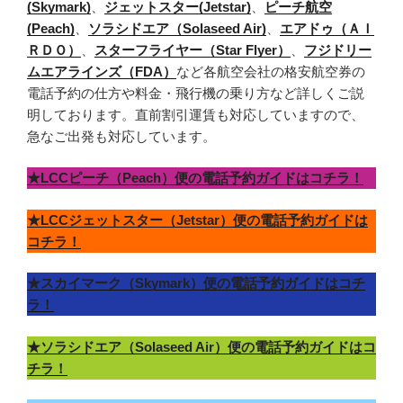
(Skymark)
、
ジェットスター(Jetstar)
、
ピーチ航空
(Peach)
、
ソラシドエア（Solaseed Air)
、
エアドゥ（ＡＩ
ＲＤＯ）
、
スターフライヤー（Star Flyer）
、
フジドリー
ムエアラインズ（FDA）
など各航空会社の格安航空券の
電話予約の仕方や料金・飛行機の乗り方など詳しくご説
明しております。直前割引運賃も対応していますので、
急なご出発も対応しています。
★LCCピーチ（Peach）便の電話予約ガイドはコチラ！
★LCCジェットスター（Jetstar）便の電話予約ガイドは
コチラ！
★スカイマーク（Skymark）便の電話予約ガイドはコチ
ラ！
★ソラシドエア（Solaseed Air）便の電話予約ガイドはコ
チラ！