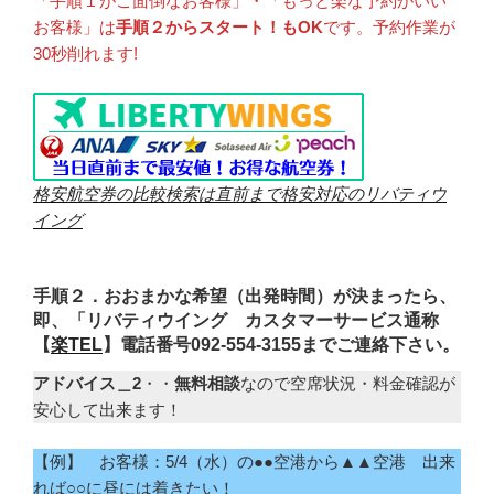
「手順１がご面倒なお客様」・「もっと楽な予約がいい
お客様」は
手順２からスタート！もOK
です。予約作業が
30秒削れます!
格安航空券の比較検索は直前まで格安対応のリバティウ
イング
手順２．おおまかな希望（出発時間）が決まったら、
即、「リバティウイング カスタマーサービス通称
【
楽TEL
】電話番号092-554-3155までご連絡下さい。
アドバイス＿2
・・
無料相談
なので空席状況・料金確認が
安心して出来ます！
【例】 お客様：5/4（水）の●●空港から▲▲空港 出来
れば○○に昼には着きたい！