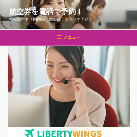
コ
航空券を電話で予約！
ン
テ
格安航空券【国内線・国際線】を電話で予約！
ン
ツ
メニュー
へ
ス
キ
ッ
プ