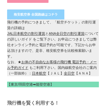
格安航空券 全国路線はコチラ
飛行機の予約につきまして、「航空チケット」の割引運
賃の詳細は
JAL日本航空の割引運賃
と
ANA全日空の割引運賃
について
の詳しいガイド をご覧下さい。お申込につきましては弊
社オンライン予約と電話予約が可能です。下記からお申
込頂けますので、是非、格安航空券を比較検索願いま
す。
なお、★
お体の不自由なお客様の飛行機 電話予約・メー
ル予約ガイド
もご利用下さい。国内線航空会社のご案内
（一部抜粋）：
日本航空
【ＪＡＬ】
全日空
【ＡＮＡ】
【東京/羽田空港➡能登空港】
飛行機を賢く利用する！