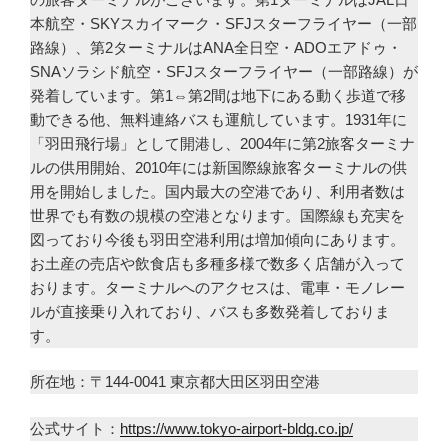
本航空・SKYスカイマーク・SFJスターフライヤー（一部
路線）、第2ターミナルはANA全日空・ADOエアドゥ・
SNAソラシド航空・SFJスターフライヤー（一部路線）が
発着しています。第1⇔第2間は地下にある動く歩道で移
動できる他、無料連絡バスも運航しています。1931年に
「羽田飛行場」として開港し、2004年に第2旅客ターミナ
ルの供用開始、2010年には新国際線旅客ターミナルの供
用を開始しました。国内最大の空港であり、利用者数は
世界でも有数の規模の空港となります。国際線も充実を
図っており今後も羽田空港利用は増加傾向にあります。
お土産の売店や飲食店も多種多様で数多く店舗が入って
おります。ターミナルへのアクセスは、電車・モノレー
ルが直接乗り入れており、バスも多数発着しておりま
す。
所在地：〒144-0041 東京都大田区羽田空港
公式サイト：
https://www.tokyo-airport-bldg.co.jp/