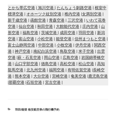
とかち帯広空港
|
旭川空港
|
たんちょう釧路空港
|
根室中
標津空港
|
オホーツク紋別空港
|
稚内空港
|
女満別空港
|
新千歳空港
|
函館空港
|
青森空港
|
三沢空港
|
いわて花巻
空港
|
仙台空港
|
秋田空港
|
大館能代空港
|
庄内空港
|
山
形空港
|
福島空港
|
茨城空港
|
成田空港
|
羽田空港
|
新潟
空港
|
富山空港
|
小松空港
|
能登空港
|
信州まつもと空港
|
富士山静岡空港
|
中部空港
|
小牧空港
|
伊丹空港
|
関西空
港
|
神戸空港
|
南紀白浜空港
|
鳥取空港
|
米子空港
|
出雲
空港
|
萩・石見空港
|
岡山空港
|
広島空港
|
岩国錦帯橋空
港
|
山口宇部空港
|
徳島空港
|
高松空港
|
松山空港
|
高知
龍馬空港
|
北九州空港
|
福岡空港
|
有明佐賀空港
|
長崎空
港
|
熊本空港
|
大分空港
|
宮崎空港
|
奄美空港
|
鹿児島空港
|
那覇空港
|
石垣空港
|
宮古空港
|
カ
羽田/能登 格安航空券の飛行機予約
テ