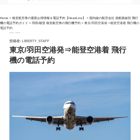
Home
>
格安航空券の最新お得情報＆電話予約【HeadLine】
>
国内線の航空会社 就航路線別 飛行
機の電話予約ガイド
>
羽田/能登 格安航空券の飛行機予約
>
東京/羽田空港発⇒能登空港着 飛行機の
電話予約
``` ```
投
投稿者:
LIBERTY_STAFF
稿
東京/羽田空港発⇒能登空港着 飛行
日:
機の電話予約