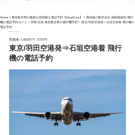
Home
>
格安航空券の最新お得情報＆電話予約【HeadLine】
>
国内線の航空会社 就航路線別 飛行
機の電話予約ガイド
>
羽田/石垣 格安航空券の飛行機予約
>
東京/羽田空港発⇒石垣空港着 飛行機の
電話予約
``` ```
投
投稿者:
LIBERTY_STAFF
稿
東京/羽田空港発⇒石垣空港着 飛行
日:
機の電話予約