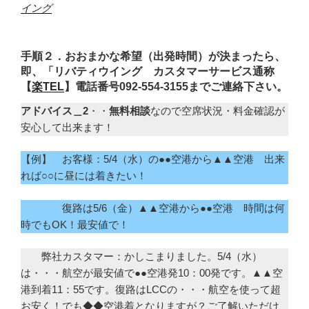
イング
手順２．おおまかな希望（出発時間）が決まったら、
即、「リバティウイング カスタマーサービス通称
【
楽TEL
】電話番号092-554-3155までご連絡下さい。
アドバイス＿2
・・
無料相談
なので空席状況・料金確認が
安心して出来ます！
【例】 お客様：5/4（水）の●●空港から▲▲空港 出来
れば○○に昼には着きたい！
復路は5/6（金）▲▲空港から●●空港 時間は何
時でもOK！最安値で！
弊社カスタマー：かしこまりました。5/4（水）
は・・・航空が最安値で●●空港発10：00発です。▲▲空
港到着11：55です。復路はLCCの・・・航空を使って超
お安く！でも◆◆空港着となりますが？ご了解いただけ