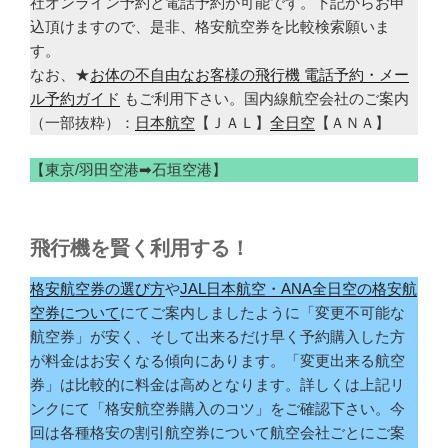
社オンライン予約と電話予約が可能です。下記からお申
込頂けますので、是非、格安航空券を比較検索願いま
す。
なお、★
お体の不自由なお客様の飛行機 電話予約・メー
ル予約ガイド
もご利用下さい。国内線航空会社のご案内
（一部抜粋）：
日本航空
【ＪＡＬ】
全日空
【ＡＮＡ】
【東京/羽田空港➡石垣空港】
飛行機を賢く利用する！
格安航空券の選び方
や
JAL日本航空・ANA全日空の格安航
空券について
にてご案内しましたように「変更不可能な
航空券」が安く、そして出来るだけ早く予約購入した方
が料金はお安くなる傾向にあります。「変更出来る航空
券」は比較的に料金は高めとなります。詳しくは上記リ
ンクにて「格安航空券購入のコツ」をご確認下さい。今
回は各種格安の割引航空券について航空会社ごとにご案