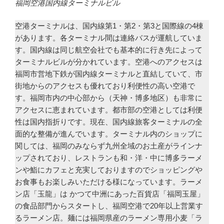
福岡空港国内線ターミナルビル
空港ターミナルは、国内線第1・第2・第3と国際線の4棟
があります。各ターミナル間は連絡バスが運航していま
す。国内線は同じ航空会社でも基本的に行き先によって
ターミナルビルが分かれています。空港へのアクセスは
福岡市営地下鉄が国内線ターミナルと直結していて、市
街地からのアクセスも優れており利便性の高い空港で
す。福岡市内の中心部から（天神・博多地区）も非常に
アクセスに恵まれています。都市部の空港としては利便
性は国内指折りです。現在、国内線旅客ターミナルの全
面的な整備が進んでいます。ターミナル内のショップに
関しては、福岡のみならず九州全域のお土産がラインナ
ップされており、レストランも和・洋・中に博多ラーメ
ンや鮨にカフェと充実しておりますのでショッピングや
お食事もお楽しみいただける様になっています。ラーメ
ン店「玉龍」は かつて中洲にあった百貨店「福岡玉屋」
の食品部門からスタートし、福岡空港で20年以上営業す
るラーメン店。麺には福岡県産のラーメン専用小麦「ラ