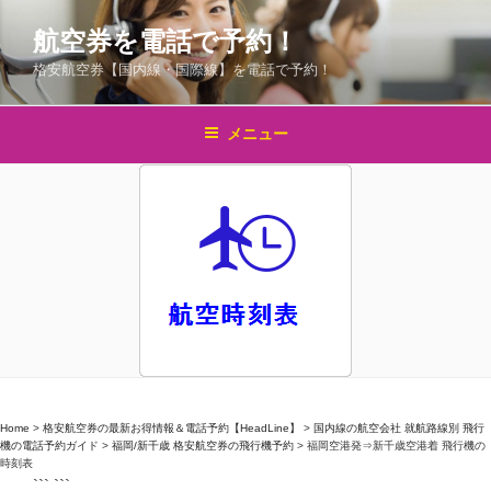
コ
航空券を電話で予約！
ン
テ
格安航空券【国内線・国際線】を電話で予約！
ン
ツ
メニュー
へ
ス
キ
ッ
プ
Home
>
格安航空券の最新お得情報＆電話予約【HeadLine】
>
国内線の航空会社 就航路線別 飛行
機の電話予約ガイド
>
福岡/新千歳 格安航空券の飛行機予約
>
福岡空港発⇒新千歳空港着 飛行機の
時刻表
``` ```