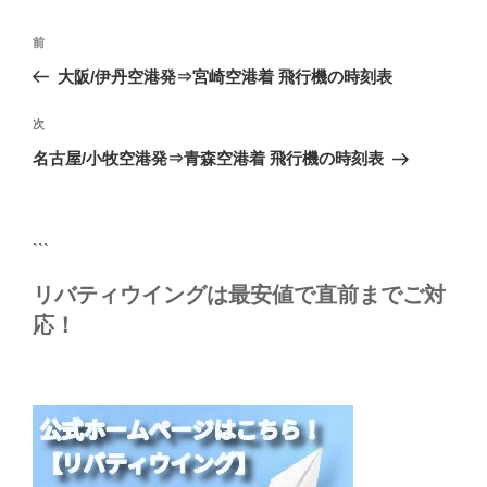
ー
投
前
前
稿
の
大阪/伊丹空港発⇒宮崎空港着 飛行機の時刻表
ナ
投
ビ
稿
次
次
ゲ
の
名古屋/小牧空港発⇒青森空港着 飛行機の時刻表
投
ー
稿
シ
ョ
```
ン
リバティウイングは最安値で直前までご対
応！