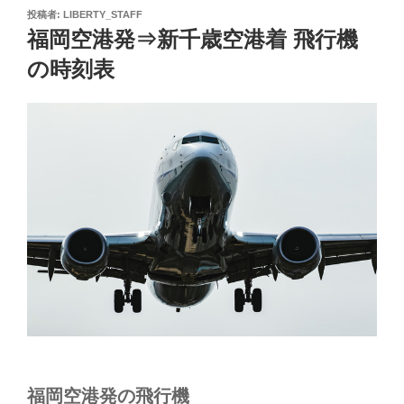
投
投稿者:
LIBERTY_STAFF
稿
福岡空港発⇒新千歳空港着 飛行機
日:
の時刻表
福岡空港発の飛行機