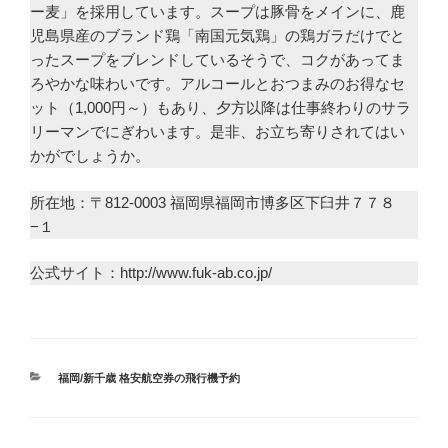
ー麦」を採用しています。スープは豚骨をメインに、鹿
児島県産のブランド鶏「南国元気鶏」の鶏ガラだけでと
ったスープをブレンドしているそうで、コクがあってま
ろやかな味わいです。アルコールとおつまみのお得なセ
ット（1,000円～）もあり、夕方以降は仕事終わりのサラ
リーマンでにぎわいます。是非、お立ち寄りされてはい
かがでしょうか。
所在地：〒812-0003 福岡県福岡市博多区下臼井７７８
−１
公式サイト：http://www.fuk-ab.co.jp/
カ
福岡/新千歳 格安航空券の飛行機予約
テ
ゴ
リ