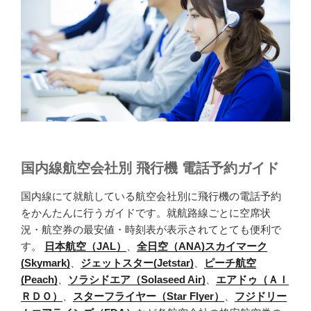
国内線航空会社別 飛行機 電話予約ガイド
国内線にて就航している航空会社別に飛行機の電話予約
をかんたんに行うガイドです。就航路線ごとに空席状
況・航空券の最安値・時刻表が表示されてとても便利で
す。
日本航空（JAL）
、
全日空（ANA)
スカイマーク
(Skymark)
、
ジェットスター(Jetstar)
、
ピーチ航空
(Peach)
、
ソラシドエア（Solaseed Air)
、
エアドゥ（ＡＩ
ＲＤＯ）
、
スターフライヤー（Star Flyer）
、
フジドリー