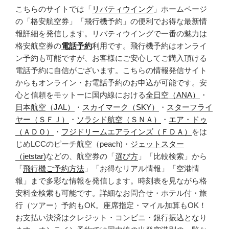
こちらのサイトでは「
リバティウイング
」ホームページ
の「格安航空券」「飛行機予約」の便利でお得な最新情
報詳細を発信します。リバティウイングで一番の魅力は
格安航空券の
電話予約
利用です。飛行機予約はオンライ
ン予約も可能ですが、お客様にご安心してご購入頂ける
電話予約に自信がございます。こちらの情報発信サイト
からもオンライン・お電話予約のお申込が可能です。安
心と信頼をモットーに国内線における
全日空（ANA）
・
日本航空（JAL）
・
スカイマーク（SKY）
・
スターフライ
ヤー（ＳＦＪ）
・
ソラシド航空（ＳＮＡ）
・
エア・ドゥ
（ＡＤＯ）
・
フジドリームエアラインズ（ＦＤＡ）
をは
じめLCCのピーチ航空（peach)・
ジェットスター
（jetstar)
などの、航空券の「
選び方
」「比較検索」から
「
飛行機ご予約方法
」「お得なリアル情報」「空港情
報」まで多彩な情報を発信します。時刻表を見ながら格
安料金検索も可能です。詳細なお問合せ・ホテル付・旅
行（ツアー）予約もOK。座席指定・マイル加算もOK！
お支払い決済はクレジット・コンビニ・銀行振込となり