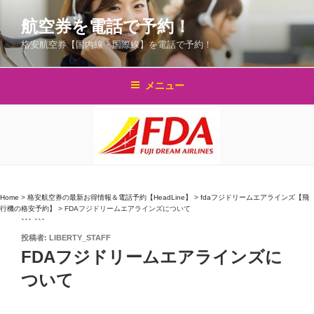
コ
航空券を電話で予約！
ン
テ
格安航空券【国内線・国際線】を電話で予約！
ン
ツ
メニュー
へ
ス
キ
ッ
プ
Home
>
格安航空券の最新お得情報＆電話予約【HeadLine】
>
fdaフジドリームエアラインズ【飛
行機の格安予約】
>
FDAフジドリームエアラインズについて
``` ```
投
投稿者:
LIBERTY_STAFF
稿
FDAフジドリームエアラインズに
日:
ついて