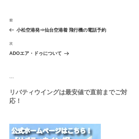
リ
ー
投
前
前
稿
の
小松空港発⇒仙台空港着 飛行機の電話予約
ナ
投
ビ
稿
次
次
ゲ
の
ADOエア・ドゥについて
投
ー
稿
シ
ョ
```
ン
リバティウイングは最安値で直前までご対
応！