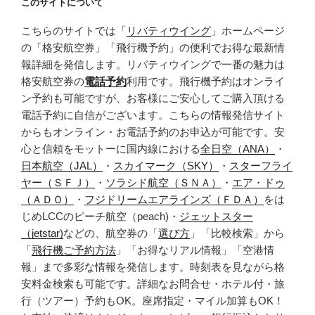
このサイトについて
こちらのサイトでは「
リバティウイング
」ホームページ
の「格安航空券」「飛行機予約」の便利でお得な最新情
報詳細を発信します。リバティウイングで一番の魅力は
格安航空券の
電話予約
利用です。飛行機予約はオンライ
ン予約も可能ですが、お客様にご安心してご購入頂ける
電話予約に自信がございます。こちらの情報発信サイト
からもオンライン・お電話予約のお申込が可能です。安
心と信頼をモットーに国内線における
全日空（ANA）
・
日本航空（JAL）
・
スカイマーク（SKY）
・
スターフライ
ヤー（ＳＦＪ）
・
ソラシド航空（ＳＮＡ）
・
エア・ドゥ
（ＡＤＯ）
・
フジドリームエアラインズ（ＦＤＡ）
をは
じめLCCのピーチ航空（peach)・
ジェットスター
（jetstar)
などの、航空券の「
選び方
」「比較検索」から
「
飛行機ご予約方法
」「お得なリアル情報」「空港情
報」まで多彩な情報を発信します。時刻表を見ながら格
安料金検索も可能です。詳細なお問合せ・ホテル付・旅
行（ツアー）予約もOK。座席指定・マイル加算もOK！