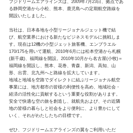
フジドリームエアラインズは、2009年7月23日、拠点であ
る静岡空港から小松、熊本、鹿児島への定期航空路線を
開設いたしました。
当社は、日本各地を小型リージョナルジェット機で結
び、航空業界における新たなビジネスモデルに挑戦しま
す。現在は12機の小型ジェット旅客機、エンブラエル
170/175を用いて運航、2010年6月には松本空港から札幌
(新千歳)、福岡線を開設。2010年10月から名古屋(小牧)＝
福岡線を開設し、熊本、花巻、青森、新潟、高知、山
形、出雲、北九州へと路線を拡大しています。
地域と地域を空路でダイレクトに結ぶリージョナル航空
事業には、地方都市の皆様の利便性を高め、地域社会・
経済の活性化に貢献するという重要な役割があります。
安全で快適な空の旅を創造し、就航先および、その近隣
地の皆様の暮らしと社会をより便利に、より豊かにして
いく、それがわたしたちの目標です。
ぜひ、フジドリームエアラインズの翼をご利用いただ