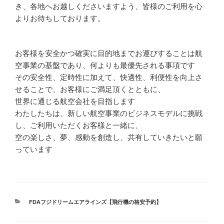
き、各地へお越しくださいますよう、皆様のご利用を心
よりお待ちしております。
お客様を安全かつ確実に目的地までお運びすることは航
空事業の基盤であり、何よりも最優先される事項です
その安全性、定時性に加えて、快適性、利便性を向上さ
せることで、お客様にご満足頂くとともに、
世界に通じる航空会社を目指します
わたしたちは、新しい航空事業のビジネスモデルに挑戦
し、ご利用いただくお客様と一緒に、
空の楽しさ、夢、感動を創造し、共有していきたいと願
っています
カ
FDAフジドリームエアラインズ【飛行機の格安予約】
テ
ゴ