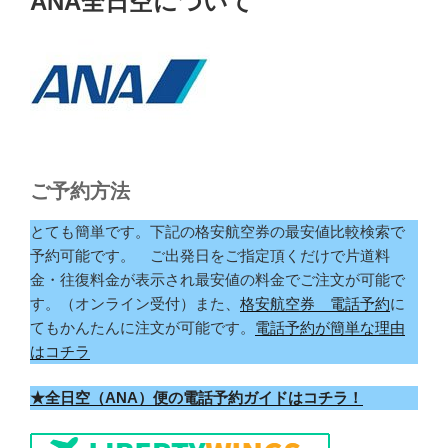
ANA全日空について
日:
ご予約方法
とても簡単です。下記の格安航空券の最安値比較検索で
予約可能です。 ご出発日をご指定頂くだけで片道料
金・往復料金が表示され最安値の料金でご注文が可能で
す。（オンライン受付）また、
格安航空券 電話予約
に
てもかんたんに注文が可能です。
電話予約が簡単な理由
はコチラ
★全日空（ANA）便の電話予約ガイドはコチラ！