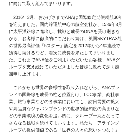
に向けて取り組んでまいります。
2016年3月、おかげさまでANAは国際線定期便就航30年
を迎えました。国内線運航中心の航空会社が、1986年3月
に太平洋路線に進出し、挑戦と成長のDNAを受け継ぎな
がら、お客様に徹底的にこだわり続け、英国SKYTRAX社
の世界最高評価「5スター」認定を2012年から4年連続で
獲得し続けるなど、着実に成長を果たしてまいりまし
た。これまでANA便をご利用いただいたお客様、ANAグ
ループを支え続けていただきました皆様に改めて深く感
謝申し上げます。
これからも世界の多様性を取り入れながら、ANAブラ
ンドの国際線を成長の柱と位置付け、LCC事業、商社事
業、旅行事業などの各事業においても、訪日需要の拡大
や高品質なジャパンブランドの世界的認知度の高まりな
どの事業環境の変化を追い風に、グループ一丸となって
さらなる挑戦を続けてまいります。私たちエアライング
ループの提供価値である「世界の人々の想いをつなぐ」