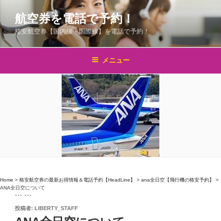
コ
航空券を電話で予約！
ン
テ
格安航空券【国内線・国際線】を電話で予約！
ン
ツ
メニュー
へ
ス
キ
ッ
プ
Home
>
格安航空券の最新お得情報＆電話予約【HeadLine】
>
ana全日空【飛行機の格安予約】
>
ANA全日空について
``` ```
投
投稿者:
LIBERTY_STAFF
稿