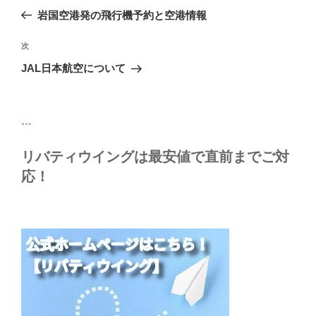
稿
の
岩国空港発の飛行機予約と空港情報
ナ
投
ビ
稿
次
次
ゲ
の
JAL日本航空について
投
ー
稿
シ
ョ
```
ン
リバティウイングは最安値で直前までご対
応！