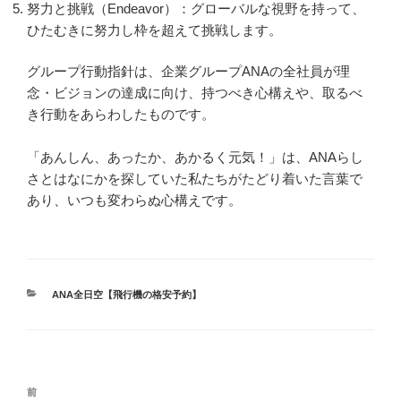
努力と挑戦（Endeavor）：グローバルな視野を持って、
ひたむきに努力し枠を超えて挑戦します。
グループ行動指針は、企業グループANAの全社員が理
念・ビジョンの達成に向け、持つべき心構えや、取るべ
き行動をあらわしたものです。
「あんしん、あったか、あかるく元気！」は、ANAらし
さとはなにかを探していた私たちがたどり着いた言葉で
あり、いつも変わらぬ心構えです。
カ
ANA全日空【飛行機の格安予約】
テ
ゴ
リ
ー
投
前
前