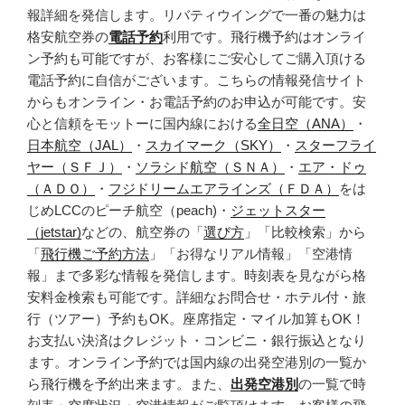
報詳細を発信します。リバティウイングで一番の魅力は
格安航空券の
電話予約
利用です。飛行機予約はオンライ
ン予約も可能ですが、お客様にご安心してご購入頂ける
電話予約に自信がございます。こちらの情報発信サイト
からもオンライン・お電話予約のお申込が可能です。安
心と信頼をモットーに国内線における
全日空（ANA）
・
日本航空（JAL）
・
スカイマーク（SKY）
・
スターフライ
ヤー（ＳＦＪ）
・
ソラシド航空（ＳＮＡ）
・
エア・ドゥ
（ＡＤＯ）
・
フジドリームエアラインズ（ＦＤＡ）
をは
じめLCCのピーチ航空（peach)・
ジェットスター
（jetstar)
などの、航空券の「
選び方
」「比較検索」から
「
飛行機ご予約方法
」「お得なリアル情報」「空港情
報」まで多彩な情報を発信します。時刻表を見ながら格
安料金検索も可能です。詳細なお問合せ・ホテル付・旅
行（ツアー）予約もOK。座席指定・マイル加算もOK！
お支払い決済はクレジット・コンビニ・銀行振込となり
ます。オンライン予約では国内線の出発空港別の一覧か
ら飛行機を予約出来ます。また、
出発空港別
の一覧で時