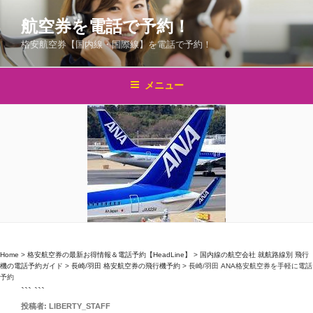
コ
航空券を電話で予約！
ン
テ
格安航空券【国内線・国際線】を電話で予約！
ン
ツ
メニュー
へ
ス
キ
ッ
プ
Home
>
格安航空券の最新お得情報＆電話予約【HeadLine】
>
国内線の航空会社 就航路線別 飛行
機の電話予約ガイド
>
長崎/羽田 格安航空券の飛行機予約
>
長崎/羽田 ANA格安航空券を手軽に電話
予約
``` ```
投
投稿者:
LIBERTY_STAFF