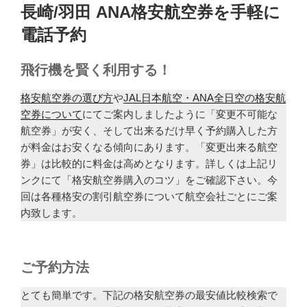
稿
長崎/羽田 ANA格安航空券を手軽に
日:
電話予約
飛行機を賢く利用する！
格安航空券の選び方
や
JAL日本航空・ANA全日空の格安航
空券について
にてご案内しましたように「変更不可能な
航空券」が安く、そして出来るだけ早く予約購入した方
が料金はお安くなる傾向にあります。「変更出来る航空
券」は比較的に料金は高めとなります。詳しくは上記リ
ンクにて「格安航空券購入のコツ」をご確認下さい。今
回は各種格安の割引航空券について航空会社ごとにご案
内致します。
ご予約方法
とても簡単です。下記の格安航空券の最安値比較検索で